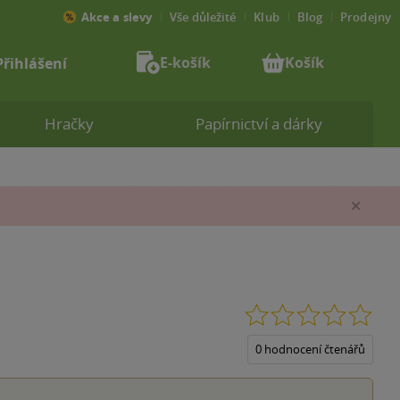
Akce a slevy
Vše důležité
Klub
Blog
Prodejny
E-košík
Košík
Přihlášení
Hračky
Papírnictví a dárky
Zav
0.0
z
5
0 hodnocení čtenářů
hvěz