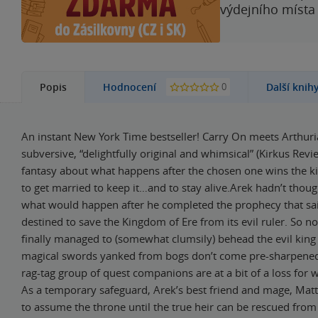
výdejního místa
0
Popis
Hodnocení
Další knih
An instant New York Time bestseller! Carry On meets Arthuria
subversive, “delightfully original and whimsical” (Kirkus Rev
fantasy about what happens after the chosen one wins the 
to get married to keep it…and to stay alive.Arek hadn’t tho
what would happen after he completed the prophecy that sa
destined to save the Kingdom of Ere from its evil ruler. So no
finally managed to (somewhat clumsily) behead the evil king 
magical swords yanked from bogs don’t come pre-sharpened)
rag-tag group of quest companions are at a bit of a loss for 
As a temporary safeguard, Arek’s best friend and mage, Mat
to assume the throne until the true heir can be rescued from