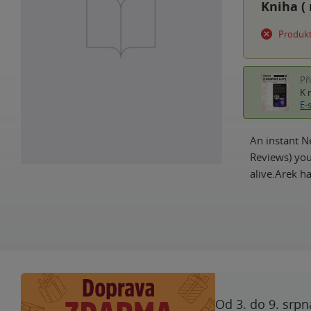
Kniha (
Produkt
Př
K 
E-
An instant N
Reviews) you
alive.Arek 
Od 3. do 9. srpn