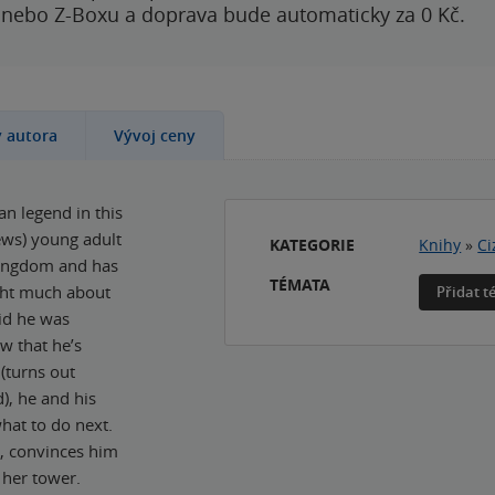
 nebo Z-Boxu a doprava bude automaticky za 0 Kč.
y autora
Vývoj ceny
n legend in this
iews) young adult
KATEGORIE
Knihy
»
Ci
kingdom and has
TÉMATA
ught much about
Přidat 
id he was
w that he’s
(turns out
, he and his
what to do next.
t, convinces him
 her tower.