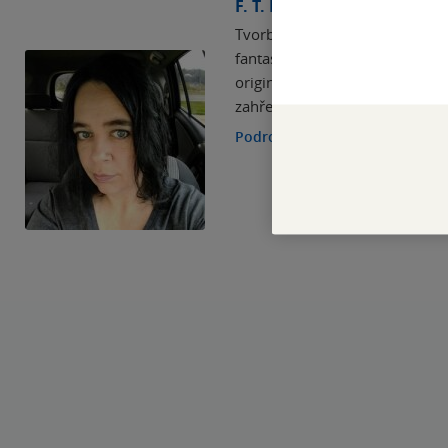
F. T. LUKENS
Tvorba americké spisovatelky 
fantasy s LGBTQ tématikou pro 
originální, rozmanité a plné h
zahřejí u srdce. Fantasy romá
Podrobnosti