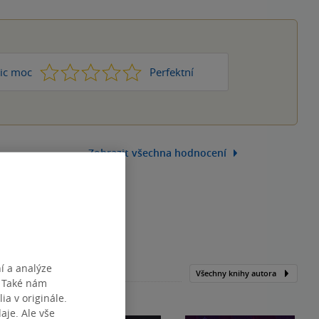
1
2
3
4
5
ic moc
Perfektní
Zobrazit všechna hodnocení
í a analýze
Všechny knihy autora
. Také nám
ia v originále.
je. Ale vše