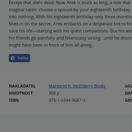
Except that she’s dead. Now Arek is stuck as king, a role tha
magical catch: choose a spouse by your eighteenth birthday,
into nothing. With his eighteenth birthday only three month
Matt in on the secret, Arek embarks on a desperate bid to fi
save his life—starting with his quest companions. But his at
his friends go painfully and hilariously wrong…until he disco
might have been in front of him all along.
Sdílet
NAKLADATEL
Margaret K. McElderry Books
VA
HMOTNOST
308 g
DA
ISBN
978-1-5344-9687-3
EA