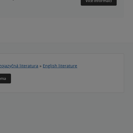
Více informací
zojazyčná literatura
»
English literature
téma