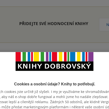
PŘIDEJTE SVÉ HODNOCENÍ KNIHY
N
Přidat hodnocení
Cookies a osobní údaje? Knihy to potřebují.
h cookies jste určitě již slyšeli. I my je využíváme ke shromažďován
, aby náš e-shop dobře fungoval a mohli jsme ho nadále zlepšovat
vat lepší a cílenější reklamu. Žádných 50 odstínů, ale klidně Vergil
s může předat marketingovým platformám i některé vaše osobní úda