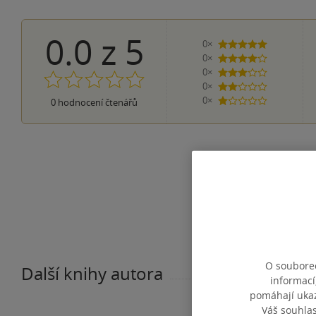
0.0
z
5
0×
5 hvězdiček
0×
4 hvězdičky
0×
3 hvězdičky
0×
2 hvězdičky
0×
0
hodnocení čtenářů
1 hvezdička
O souborec
Další knihy autora
informací
pomáhají ukazo
Váš souhla