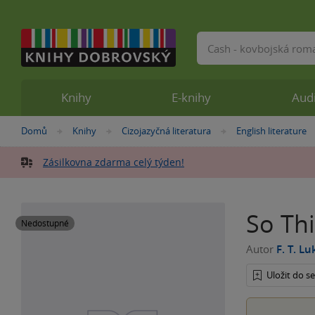
Vyhledávání
Knihy
E-knihy
Aud
Nacházíte
Domů
Knihy
Cizojazyčná literatura
English literature
»
»
»
se
zde:
Zásilkovna zdarma celý týden!
So Thi
Nedostupné
Autor
F. T. L
Uložit do 