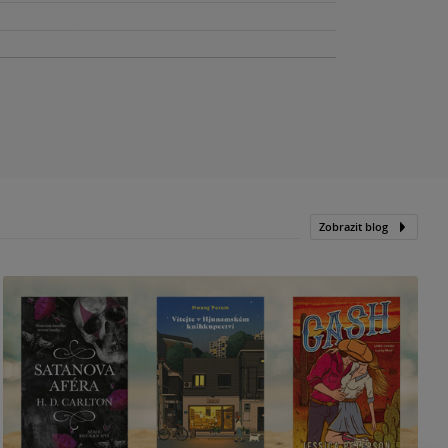
Zobrazit blog
N
p