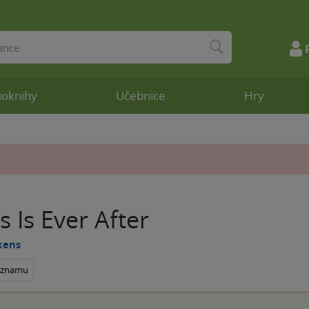
ioknihy
Učebnice
Hry
s Is Ever After
ukens
seznamu