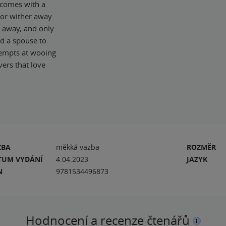
t comes with a
 or wither away
s away, and only
nd a spouse to
tempts at wooing
vers that love
ZBA
měkká vazba
ROZMĚR
TUM VYDÁNÍ
4.04.2023
JAZYK
N
9781534496873
Hodnocení a recenze čtenářů