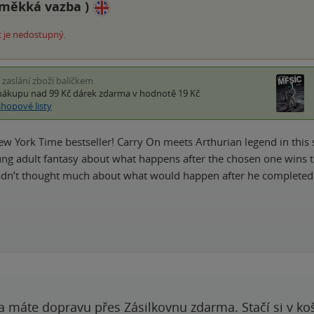
měkká vazba
)
 je nedostupný.
i zaslání zboží balíčkem
nákupu nad 99 Kč
dárek zdarma
v hodnotě 19 Kč
shopové listy
ew York Time bestseller! Carry On meets Arthurian legend in this s
ng adult fantasy about what happens after the chosen one wins t
hadn’t thought much about what would happen after he complete
a máte dopravu přes Zásilkovnu zdarma. Stačí si v ko