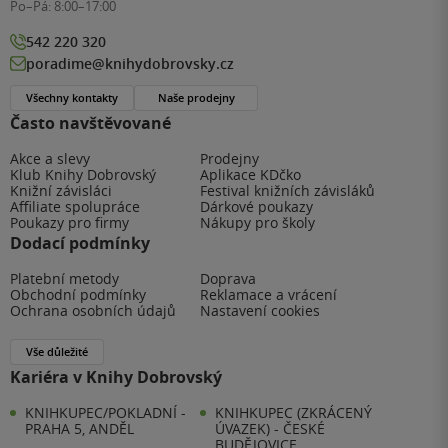
Po–Pá:
8:00–17:00
542 220 320
poradime@knihydobrovsky.cz
Všechny kontakty
Naše prodejny
Často navštěvované
Akce a slevy
Prodejny
Klub Knihy Dobrovský
Aplikace KDčko
Knižní závisláci
Festival knižních závisláků
Affiliate spolupráce
Dárkové poukazy
Poukazy pro firmy
Nákupy pro školy
Dodací podmínky
Platební metody
Doprava
Obchodní podmínky
Reklamace a vrácení
Ochrana osobních údajů
Nastavení cookies
Vše důležité
Kariéra v Knihy Dobrovský
KNIHKUPEC/POKLADNÍ -
KNIHKUPEC (ZKRÁCENÝ
PRAHA 5, ANDĚL
ÚVAZEK) - ČESKÉ
BUDĚJOVICE