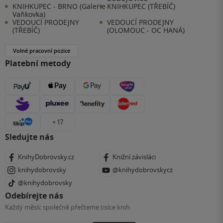
KNIHKUPEC - BRNO (Galerie
KNIHKUPEC (TŘEBÍČ)
Vaňkovka)
VEDOUCÍ PRODEJNY
VEDOUCÍ PRODEJNY
(TŘEBÍČ)
(OLOMOUC - OC HANÁ)
Volné pracovní pozice
Platební metody
+ 17
Sledujte nás
KnihyDobrovsky.cz
Knižní závisláci
knihydobrovsky
@knihydobrovskycz
@knihydobrovsky
Odebírejte nás
Každý měsíc společně přečteme tisíce knih