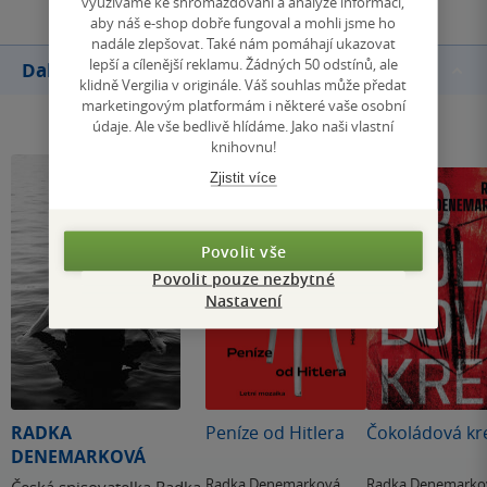
využíváme ke shromažďování a analýze informací,
aby náš e-shop dobře fungoval a mohli jsme ho
nadále zlepšovat. Také nám pomáhají ukazovat
lepší a cílenější reklamu. Žádných 50 odstínů, ale
Další knihy autora
klidně Vergilia v originále. Váš souhlas může předat
marketingovým platformám i některé vaše osobní
údaje. Ale vše bedlivě hlídáme. Jako naši vlastní
knihovnu!
Zjistit více
Povolit vše
Povolit pouze nezbytné
Nastavení
RADKA
Peníze od Hitlera
Čokoládová kr
DENEMARKOVÁ
Radka Denemarková
Radka Denemarko