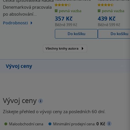
Česká spisovatelka Radka
4.3
4.5
Denemarková pracovala
z
z
pevná vazba
pevná vazba
5
5
po absolvování
hvězdiček
hvězdiček
357 Kč
439 Kč
Filozofické fakulty UK
Podrobnosti
Běžně
399 Kč
Běžně
599 Kč
jako vědecká pracovnice
Do košíku
Do košíku
Ústavu pro českou
literaturu Akademie věd
ČR a jako lektorka a
Všechny knihy autora
dramaturgyně v
pražském Divadle Na
Vývoj ceny
zábradlí. Překládá z
němčiny, zejména…
Vývoj ceny
Získejte přehled o vývoji ceny za posledních 60 dní.
0 Kč
Maloobchodní cena
Minimální prodejní cena: