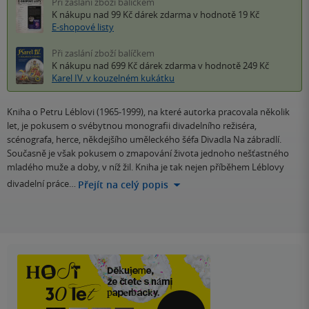
Při zaslání zboží balíčkem
K nákupu nad 99 Kč
dárek zdarma
v hodnotě 19 Kč
E-shopové listy
Při zaslání zboží balíčkem
K nákupu nad 699 Kč
dárek zdarma
v hodnotě 249 Kč
Karel IV. v kouzelném kukátku
Kniha o Petru Léblovi (1965-1999), na které autorka pracovala několik
let, je pokusem o svébytnou monografii divadelního režiséra,
scénografa, herce, někdejšího uměleckého šéfa Divadla Na zábradlí.
Současně je však pokusem o zmapování života jednoho nešťastného
mladého muže a doby, v níž žil. Kniha je tak nejen příběhem Léblovy
divadelní práce…
Přejít na celý popis