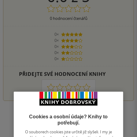
0
hodnocení čtenářů
0×
5 hvězdiček
0×
4 hvězdičky
0×
3 hvězdičky
0×
2 hvězdičky
0×
1 hvezdička
PŘIDEJTE SVÉ HODNOCENÍ KNIHY
1
2
3
4
5
Zobrazit všechna hodnocení
Cookies a osobní údaje? Knihy to
potřebují.
Přidat hodnocení
O souborech cookies jste určitě již slyšeli. I my je