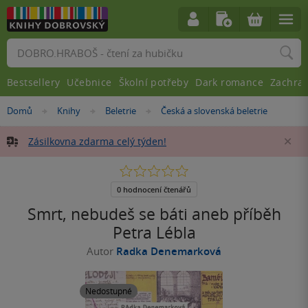
Vyhledávání
Bestsellery
Učebnice
Školní potřeby
Dark romance
Zachra
Nacházíte
Domů
Knihy
Beletrie
Česká a slovenská beletrie
»
»
»
se
zde:
Zásilkovna zdarma celý týden!
Za
0.0
z
5
0 hodnocení čtenářů
hvězdiček
Smrt, nebudeš se báti aneb příběh
Petra Lébla
Autor
Radka Denemarková
Nedostupné