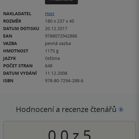
NAKLADATEL
Host
ROZMĚR
180 x 237 x 40
DATUM DOTISKU
20.12.2017
EAN
9788072942886
VAZBA
pevná vazba
HMOTNOST
1175 g
JAZYK
čeština
POČET STRAN
648
DATUM VYDÁNÍ
11.12.2008
ISBN
978-80-7294-288-6
Hodnocení a recenze čtenářů
0.0
z
5