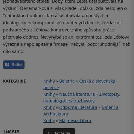
jednadvacátého století. Doby, která Lébla katapultovala na
výsluní. Denemarková si však klade i otázku, zda nešlo jen o
"nafouklou bublinu", která se objevila po pustých a
ideologicky nekompromisně utvářených letech, či zda cosi
podstatného z Léblova kontroverzního způsobu práce
přetrvalo dodnes. Nevyhýbá se ani extrémní tezi, zda Léblova
výrazná a nepolapitelná "image" nebyla "pozoruhodnější" než
dílo samo.
Sdílet
KATEGORIE
Knihy
»
Beletrie
»
Česká a slovenská
beletrie
Knihy
»
Naučná literatura
»
Životopisy,
autobiografie a rozhovory
Knihy
»
Odborná literatura
»
Umění a
Architektura
Knihy
»
Magnesia Litera
TÉMATA
Přidat téma