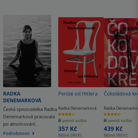
RADKA
Peníze od Hitlera
Čokoládová kr
DENEMARKOVÁ
Radka Denemarková
Radka Denemarko
Česká spisovatelka Radka
4.3
4.5
Denemarková pracovala
z
z
pevná vazba
pevná vazba
5
5
po absolvování
hvězdiček
hvězdiček
357 Kč
439 Kč
Filozofické fakulty UK
Podrobnosti
Běžně
399 Kč
Běžně
599 Kč