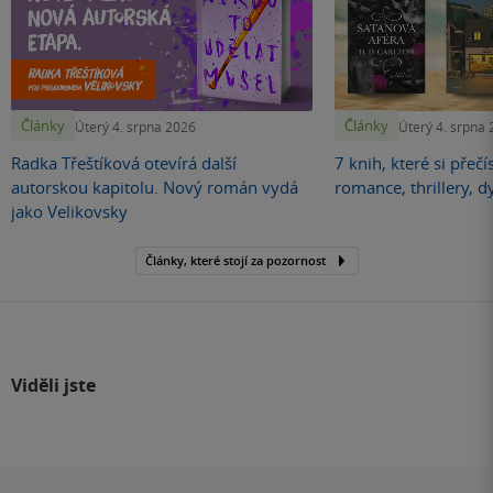
Články
Články
Úterý 4. srpna 2026
Úterý 4. srpna
Radka Třeštíková otevírá další
7 knih, které si přečí
autorskou kapitolu. Nový román vydá
romance, thrillery, d
jako Velikovsky
Články, které stojí za pozornost
Viděli jste