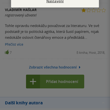
Nastavení
VLADIMÍR HAŠLAR
registrovaný uživatel
Tohle opravdu nedokážu považovat za literaturu. Ve své
podstatě je to politická agitka, která šustí papírem, nijak
nedokáže oslovit čtenářovy emoce a předkládá
nepravděpodobný děj, orámovaný nesnesitelnými,
Přečíst
více
přemoudřelými žvanícími kocoury. I politicky silně
7
E-kniha, Host, 2018,
angažovaná kniha se dá napsat skvěle (viz např. "Komu
zvoní hrana"), ale tohle fakt není ten případ. Nevím, proč to
musí mít 752 stran. K. Marx podobnou úlohu zvládl na cca
Zobrazit všechna hodnocení
50-ti stranách s - bohužel - mnohem větším efektem. Knihu
jsem po přečtení daroval někomu, kdo ji snad mnohem
Přidat hodnocení
více ocení než já.
Další knihy autora