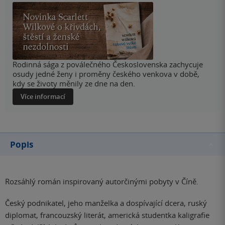
Rodinná sága z poválečného Československa zachycuje
osudy jedné ženy i proměny českého venkova v době,
kdy se životy měnily ze dne na den.
Více informací
Popis
Rozsáhlý román inspirovaný autorčinými pobyty v Číně.
Český podnikatel, jeho manželka a dospívající dcera, ruský
diplomat, francouzský literát, americká studentka kaligrafie