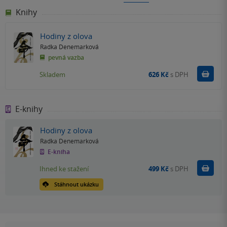
Knihy
Hodiny z olova
Radka Denemarková
pevná vazba
Do k
Skladem
626 Kč
s DPH
E-knihy
Hodiny z olova
Radka Denemarková
E-kniha
Koupit
Ihned ke stažení
499 Kč
s DPH
Stáhnout ukázku