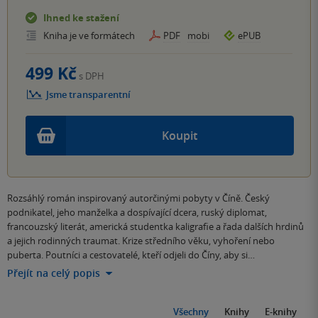
Ihned ke stažení
Kniha je ve formátech
PDF
mobi
ePUB
499 Kč
s DPH
Jsme transparentní
Koupit
Rozsáhlý román inspirovaný autorčinými pobyty v Číně. Český
podnikatel, jeho manželka a dospívající dcera, ruský diplomat,
francouzský literát, americká studentka kaligrafie a řada dalších hrdinů
a jejich rodinných traumat. Krize středního věku, vyhoření nebo
puberta. Poutníci a cestovatelé, kteří odjeli do Číny, aby si…
Přejít na celý popis
Všechny
Knihy
E-knihy