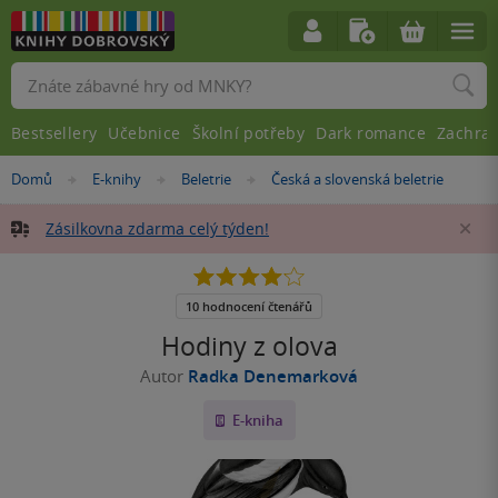
Vyhledávání
Bestsellery
Učebnice
Školní potřeby
Dark romance
Zachra
Nacházíte
Domů
E-knihy
Beletrie
Česká a slovenská beletrie
»
»
»
se
zde:
Zásilkovna zdarma celý týden!
Za
4.1
z
5
10 hodnocení čtenářů
hvězdiček
Hodiny z olova
Autor
Radka Denemarková
E-kniha