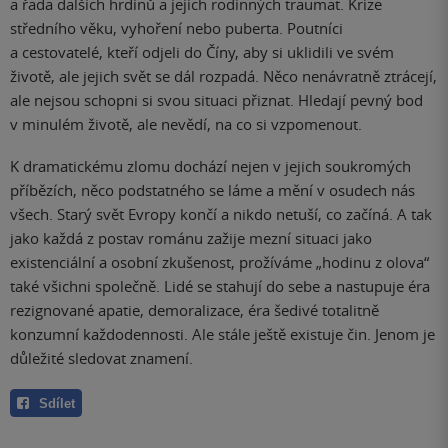
a řada dalších hrdinů a jejich rodinných traumat. Krize
středního věku, vyhoření nebo puberta. Poutníci
a cestovatelé, kteří odjeli do Číny, aby si uklidili ve svém
životě, ale jejich svět se dál rozpadá. Něco nenávratně ztrácejí,
ale nejsou schopni si svou situaci přiznat. Hledají pevný bod
v minulém životě, ale nevědí, na co si vzpomenout.
K dramatickému zlomu dochází nejen v jejich soukromých
příbězích, něco podstatného se láme a mění v osudech nás
všech. Starý svět Evropy končí a nikdo netuší, co začíná. A tak
jako každá z postav románu zažije mezní situaci jako
existenciální a osobní zkušenost, prožíváme „hodinu z olova“
také všichni společně. Lidé se stahují do sebe a nastupuje éra
rezignované apatie, demoralizace, éra šedivé totalitně
konzumní každodennosti. Ale stále ještě existuje čin. Jenom je
důležité sledovat znamení.
Sdílet