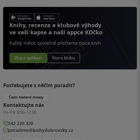
Knihy, recenze a klubové výhody
ve vaší kapse a naší appce KDčko
Každý měsíc společně přečteme tisíce knih
Více o aplikaci
Více o klubu
Potřebujete s něčím poradit?
Často kladené dotazy
Kontaktujte nás
Po–Pá:
8:00–17:00
542 220 320
poradime@knihydobrovsky.cz