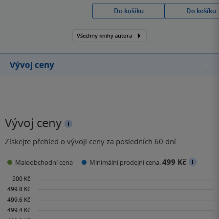
jako vědecká pracovnice
Do košíku
Do košíku
Ústavu pro českou
literaturu Akademie věd
ČR a jako lektorka a
Všechny knihy autora
dramaturgyně v
pražském Divadle Na
Vývoj ceny
zábradlí. Překládá z
němčiny, zejména…
Vývoj ceny
Získejte přehled o vývoji ceny za posledních 60 dní.
499 Kč
Maloobchodní cena
Minimální prodejní cena: