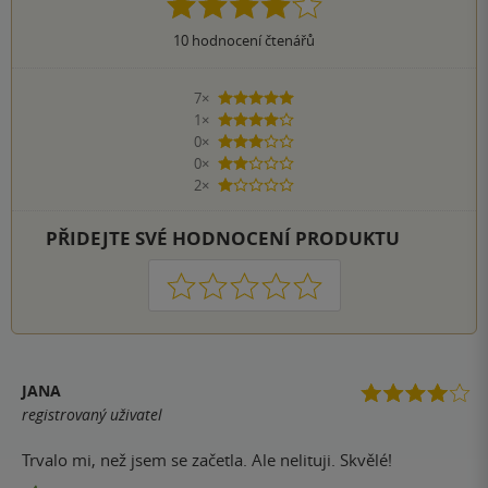
10
hodnocení čtenářů
7×
5 hvězdiček
1×
4 hvězdičky
0×
3 hvězdičky
0×
2 hvězdičky
2×
1 hvezdička
PŘIDEJTE SVÉ HODNOCENÍ PRODUKTU
1
2
3
4
5
JANA
registrovaný uživatel
Trvalo mi, než jsem se začetla. Ale nelituji. Skvělé!