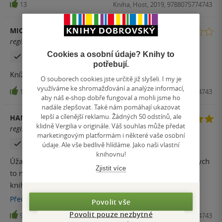
13
Kniha, Host, 2019, 9788075774743
MICHAELA
registrovaný uživatel
Cookies a osobní údaje? Knihy to
Zakoupil produkt
potřebují.
Knížka nezáživná, nudná, vyhozené peníze.
O souborech cookies jste určitě již slyšeli. I my je
využíváme ke shromažďování a analýze informací,
12
Kniha, Host, 2019, 9788075774743
aby náš e-shop dobře fungoval a mohli jsme ho
nadále zlepšovat. Také nám pomáhají ukazovat
lepší a cílenější reklamu. Žádných 50 odstínů, ale
HANA JANDLOVÁ
klidně Vergilia v originále. Váš souhlas může předat
registrovaný uživatel
marketingovým platformám i některé vaše osobní
Zakoupil produkt
údaje. Ale vše bedlivě hlídáme. Jako naši vlastní
knihovnu!
Úžasná kniha. Místy musím číst pomalu. Ne proto, že bych
Zjistit více
to nechápala, ale chci si užít ten úžasný jazyk, jakým je
kniha napsaná. Je to zážitek! I když téma je ponuré a
depresivní, ostatně jako Čína. Miluju tu knihu! A jsem moc
Přečíst
více
Povolit vše
ráda, že je tak dlouhá.
Povolit pouze nezbytné
9
Kniha, Host, 2019, 9788075774743