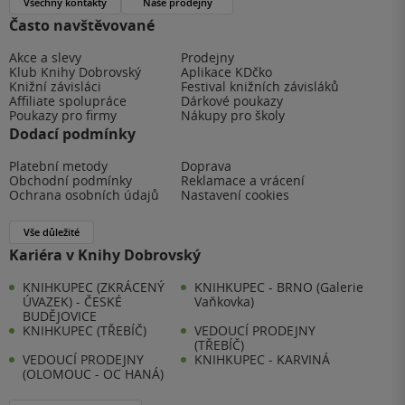
Všechny kontakty
Naše prodejny
Často navštěvované
Akce a slevy
Prodejny
Klub Knihy Dobrovský
Aplikace KDčko
Knižní závisláci
Festival knižních závisláků
Affiliate spolupráce
Dárkové poukazy
Poukazy pro firmy
Nákupy pro školy
Dodací podmínky
Platební metody
Doprava
Obchodní podmínky
Reklamace a vrácení
Ochrana osobních údajů
Nastavení cookies
Vše důležité
Kariéra v Knihy Dobrovský
KNIHKUPEC (ZKRÁCENÝ
KNIHKUPEC - BRNO (Galerie
ÚVAZEK) - ČESKÉ
Vaňkovka)
BUDĚJOVICE
KNIHKUPEC (TŘEBÍČ)
VEDOUCÍ PRODEJNY
(TŘEBÍČ)
VEDOUCÍ PRODEJNY
KNIHKUPEC - KARVINÁ
(OLOMOUC - OC HANÁ)