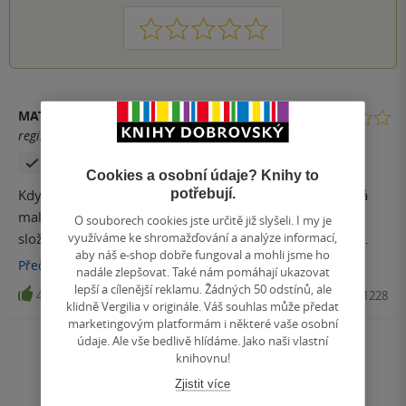
1
2
3
4
5
MATĚJ ČÍŽEK
registrovaný uživatel
Zakoupil produkt
Cookies a osobní údaje? Knihy to
potřebují.
Kdyby to byla normální knížečka, tak je to celkem pěkná
malá příručka o plantách a jejich pozorování. Ale je to
O souborech cookies jste určitě již slyšeli. I my je
využíváme ke shromažďování a analýze informací,
složený ze silnejch laminovanejch stránek v kroužkový
aby náš e-shop dobře fungoval a mohli jsme ho
vazbě, jako by to bylo něco, co si člověk bere s sebou na
Přečíst
více
nadále zlepšovat. Také nám pomáhají ukazovat
pozorování. A na to to po obsahový stránce neni
lepší a cílenější reklamu. Žádných 50 odstínů, ale
4
Kniha, Aventinum, 2021, 9788074421228
klidně Vergilia v originále. Váš souhlas může předat
marketingovým platformám i některé vaše osobní
údaje. Ale vše bedlivě hlídáme. Jako naši vlastní
Zobrazit všechna hodnocení
knihovnu!
Zjistit více
Přidat hodnocení