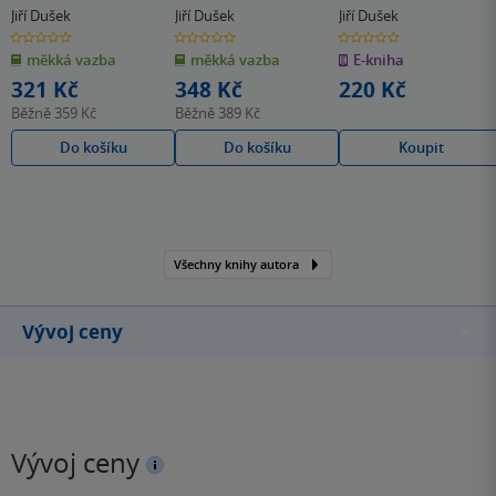
a účetní tabulky
Jiří Dušek
Jiří Dušek
Jiří Dušek
0.0
0.0
0.0
z
z
z
měkká vazba
měkká vazba
E-kniha
5
5
5
hvězdiček
hvězdiček
hvězdiček
321 Kč
348 Kč
220 Kč
Běžně
359 Kč
Běžně
389 Kč
Do košíku
Do košíku
Koupit
Všechny knihy autora
Vývoj ceny
Vývoj ceny