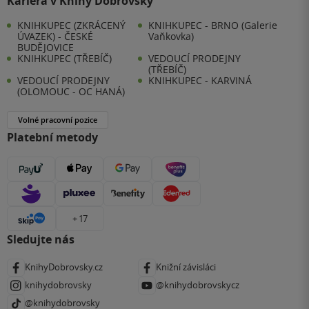
Kariéra v Knihy Dobrovský
KNIHKUPEC (ZKRÁCENÝ
KNIHKUPEC - BRNO (Galerie
ÚVAZEK) - ČESKÉ
Vaňkovka)
BUDĚJOVICE
KNIHKUPEC (TŘEBÍČ)
VEDOUCÍ PRODEJNY
(TŘEBÍČ)
VEDOUCÍ PRODEJNY
KNIHKUPEC - KARVINÁ
(OLOMOUC - OC HANÁ)
Volné pracovní pozice
Platební metody
+ 17
Sledujte nás
KnihyDobrovsky.cz
Knižní závisláci
knihydobrovsky
@knihydobrovskycz
@knihydobrovsky