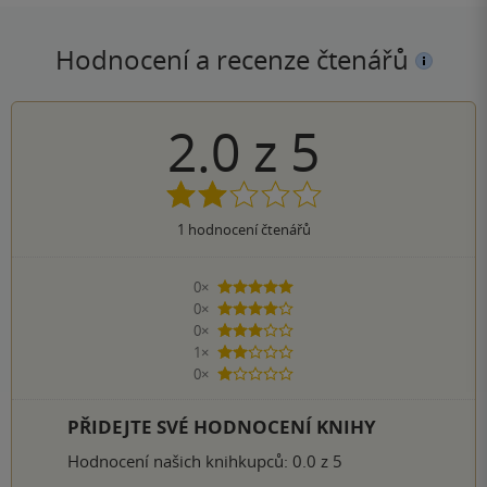
Hodnocení a recenze čtenářů
2.0
z
5
1
hodnocení čtenářů
0×
5 hvězdiček
0×
4 hvězdičky
0×
3 hvězdičky
1×
2 hvězdičky
0×
1 hvezdička
PŘIDEJTE SVÉ HODNOCENÍ KNIHY
Hodnocení našich knihkupců: 0.0 z 5