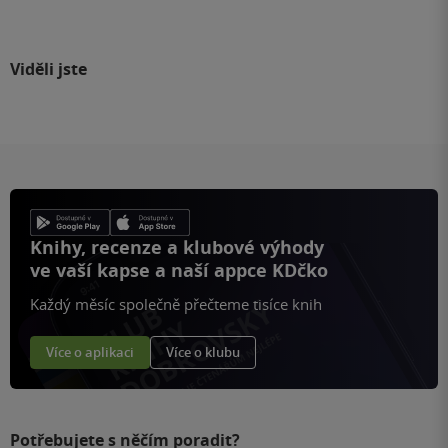
Viděli jste
Knihy, recenze a klubové výhody
ve vaší kapse a naší appce KDčko
Každý měsíc společně přečteme tisíce knih
Více o aplikaci
Více o klubu
Potřebujete s něčím poradit?