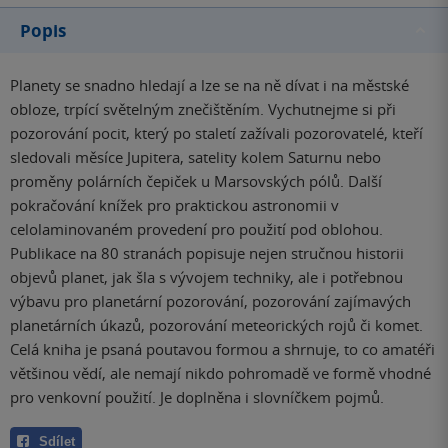
Popis
Planety se snadno hledají a lze se na ně dívat i na městské
obloze, trpící světelným znečištěním. Vychutnejme si při
pozorování pocit, který po staletí zažívali pozorovatelé, kteří
sledovali měsíce Jupitera, satelity kolem Saturnu nebo
proměny polárních čepiček u Marsovských pólů. Další
pokračování knížek pro praktickou astronomii v
celolaminovaném provedení pro použití pod oblohou.
Publikace na 80 stranách popisuje nejen stručnou historii
objevů planet, jak šla s vývojem techniky, ale i potřebnou
výbavu pro planetární pozorování, pozorování zajímavých
planetárních úkazů, pozorování meteorických rojů či komet.
Celá kniha je psaná poutavou formou a shrnuje, to co amatéři
většinou vědí, ale nemají nikdo pohromadě ve formě vhodné
pro venkovní použití. Je doplněna i slovníčkem pojmů.
Sdílet