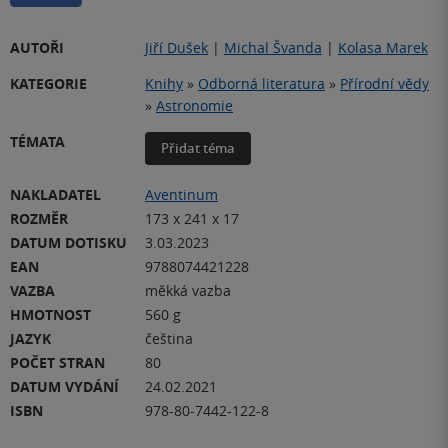
AUTOŘI
Jiří Dušek
|
Michal Švanda
|
Kolasa Marek
KATEGORIE
Knihy
»
Odborná literatura
»
Přírodní vědy
»
Astronomie
TÉMATA
Přidat téma
NAKLADATEL
Aventinum
ROZMĚR
173 x 241 x 17
DATUM DOTISKU
3.03.2023
EAN
9788074421228
VAZBA
měkká vazba
HMOTNOST
560 g
JAZYK
čeština
POČET STRAN
80
DATUM VYDÁNÍ
24.02.2021
ISBN
978-80-7442-122-8