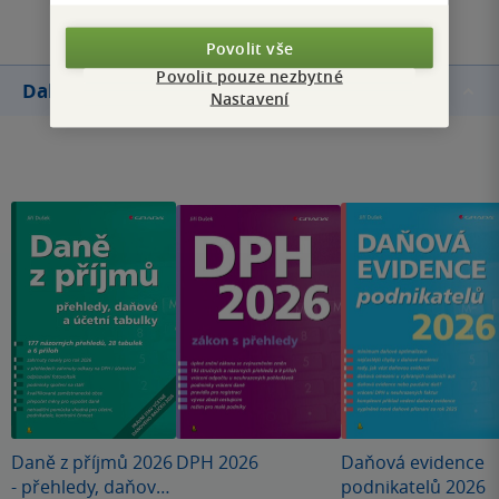
Povolit vše
Povolit pouze nezbytné
Další knihy autora
Nastavení
Daně z příjmů 2026
DPH 2026
Daňová evidence
- přehledy, daňové
podnikatelů 2026