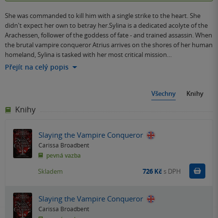
She was commanded to kill him with a single strike to the heart. She
didn't expect her own to betray her.Sylina is a dedicated acolyte of the
Arachessen, follower of the goddess of fate - and trained assassin. When
the brutal vampire conqueror Atrius arrives on the shores of her human
homeland, Sylina is tasked with her most critical mission…
Přejít na celý popis
Všechny
Knihy
Knihy
Slaying the Vampire Conqueror
Carissa Broadbent
pevná vazba
Do k
Skladem
726 Kč
s DPH
Slaying the Vampire Conqueror
Carissa Broadbent