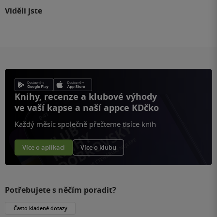
Viděli jste
Knihy, recenze a klubové výhody
ve vaší kapse a naší appce KDčko
Každý měsíc společně přečteme tisíce knih
Více o aplikaci
Více o klubu
Potřebujete s něčím poradit?
Často kladené dotazy