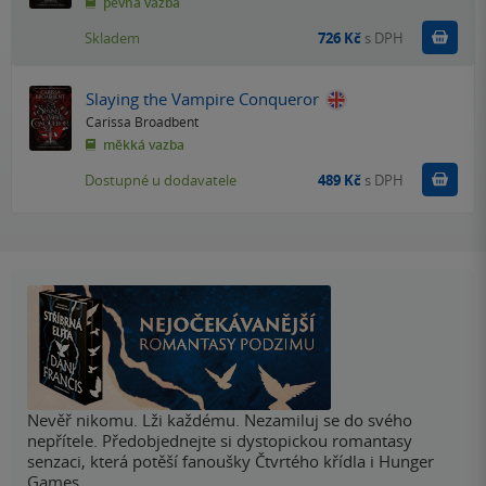
pevná vazba
Do k
Skladem
726 Kč
s DPH
Slaying the Vampire Conqueror
Carissa Broadbent
měkká vazba
Do k
Dostupné u dodavatele
489 Kč
s DPH
Nevěř nikomu. Lži každému. Nezamiluj se do svého
nepřítele. Předobjednejte si dystopickou romantasy
senzaci, která potěší fanoušky Čtvrtého křídla i Hunger
Games.