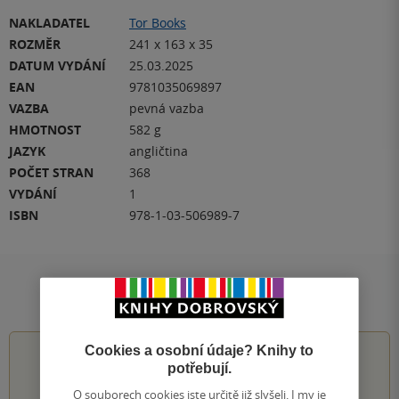
NAKLADATEL
Tor Books
ROZMĚR
241 x 163 x 35
DATUM VYDÁNÍ
25.03.2025
EAN
9781035069897
VAZBA
pevná vazba
HMOTNOST
582 g
JAZYK
angličtina
POČET STRAN
368
VYDÁNÍ
1
ISBN
978-1-03-506989-7
Hodnocení a recenze čtenářů
Cookies a osobní údaje? Knihy to
5.0
z
5
potřebují.
O souborech cookies jste určitě již slyšeli. I my je