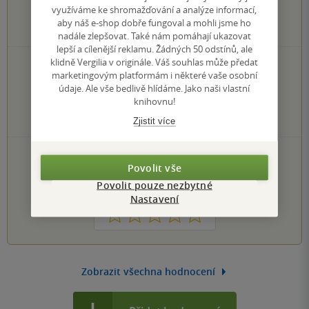
využíváme ke shromažďování a analýze informací,
aby náš e-shop dobře fungoval a mohli jsme ho
2
hodnocení čtenářů
nadále zlepšovat. Také nám pomáhají ukazovat
lepší a cílenější reklamu. Žádných 50 odstínů, ale
klidně Vergilia v originále. Váš souhlas může předat
2×
5 hvězdiček
marketingovým platformám i některé vaše osobní
0×
4 hvězdičky
údaje. Ale vše bedlivě hlídáme. Jako naši vlastní
0×
3 hvězdičky
knihovnu!
0×
2 hvězdičky
0×
Zjistit více
1 hvezdička
PŘIDEJTE SVÉ HODNOCENÍ KNIHY
Povolit vše
Hodnocení našich knihkupců: 0.0 z 5
Povolit pouze nezbytné
Nastavení
1
2
3
4
5
Zobrazit všechna hodnocení