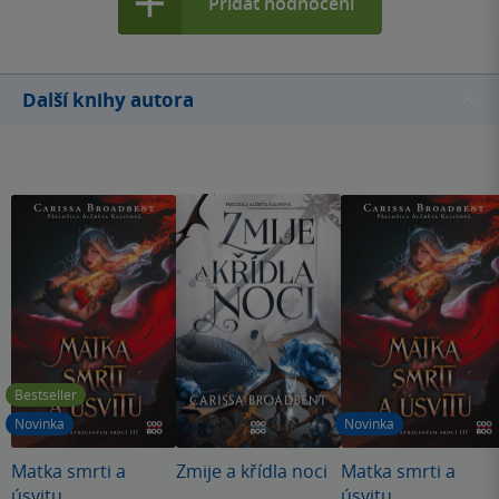
Přidat hodnocení
Další knihy autora
Bestseller
Novinka
Novinka
Matka smrti a
Zmije a křídla noci
Matka smrti a
úsvitu
úsvitu