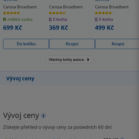
Carissa Broadbent
Carissa Broadbent
Carissa Broadbent
4.7
4.5
4.7
z
z
z
měkká vazba
E-kniha
E-kniha
5
5
5
hvězdiček
hvězdiček
hvězdiček
699 Kč
369 Kč
499 Kč
Do košíku
Koupit
Koupit
Všechny knihy autora
Vývoj ceny
Vývoj ceny
Získejte přehled o vývoji ceny za posledních 60 dní.