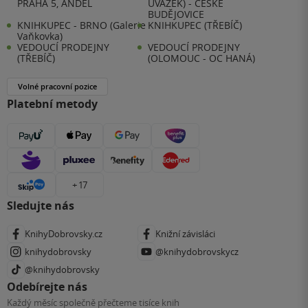
PRAHA 5, ANDĚL
ÚVAZEK) - ČESKÉ
BUDĚJOVICE
KNIHKUPEC - BRNO (Galerie
KNIHKUPEC (TŘEBÍČ)
Vaňkovka)
VEDOUCÍ PRODEJNY
VEDOUCÍ PRODEJNY
(TŘEBÍČ)
(OLOMOUC - OC HANÁ)
Volné pracovní pozice
Platební metody
+ 17
Sledujte nás
KnihyDobrovsky.cz
Knižní závisláci
knihydobrovsky
@knihydobrovskycz
@knihydobrovsky
Odebírejte nás
Každý měsíc společně přečteme tisíce knih