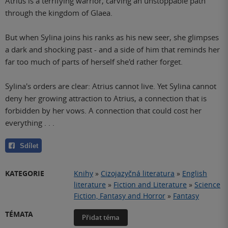
Atrius is a terrifying warrior, carving an unstoppable path
through the kingdom of Glaea.
But when Sylina joins his ranks as his new seer, she glimpses
a dark and shocking past - and a side of him that reminds her
far too much of parts of herself she'd rather forget.
Sylina's orders are clear: Atrius cannot live. Yet Sylina cannot
deny her growing attraction to Atrius, a connection that is
forbidden by her vows. A connection that could cost her
everything . . .
Sdílet
KATEGORIE
Knihy
»
Cizojazyčná literatura
»
English
literature
»
Fiction and Literature
»
Science
Fiction, Fantasy and Horror
»
Fantasy
TÉMATA
Přidat téma