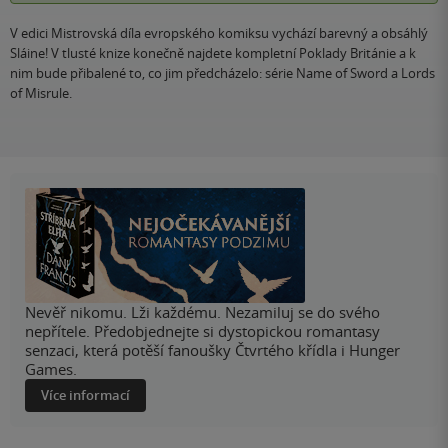
V edici Mistrovská díla evropského komiksu vychází barevný a obsáhlý
Sláine! V tlusté knize konečně najdete kompletní Poklady Británie a k
nim bude přibalené to, co jim předcházelo: série Name of Sword a Lords
of Misrule.
Nevěř nikomu. Lži každému. Nezamiluj se do svého
nepřítele. Předobjednejte si dystopickou romantasy
senzaci, která potěší fanoušky Čtvrtého křídla i Hunger
Games.
Více informací