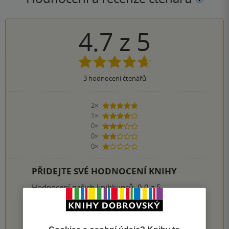
4.7
z
5
3
hodnocení čtenářů
2×
5 hvězdiček
1×
4 hvězdičky
0×
3 hvězdičky
0×
2 hvězdičky
0×
1 hvezdička
PŘIDEJTE SVÉ HODNOCENÍ KNIHY
Hodnocení našich knihkupců: 0.0 z 5
1
2
3
4
5