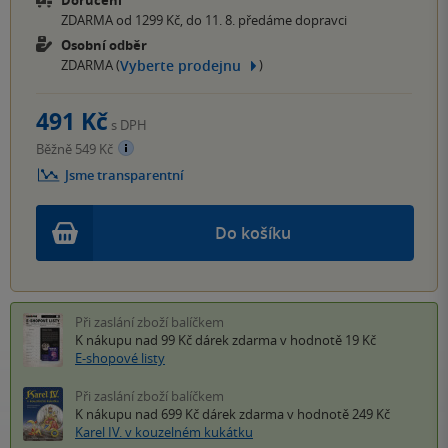
Doručení
ZDARMA od 1299 Kč, do 11. 8. předáme dopravci
Osobní odběr
Vyberte prodejnu
ZDARMA (
)
491 Kč
s DPH
Běžně 549 Kč
Jsme transparentní
Do košíku
Při zaslání zboží balíčkem
K nákupu nad 99 Kč
dárek zdarma
v hodnotě 19 Kč
E-shopové listy
Při zaslání zboží balíčkem
K nákupu nad 699 Kč
dárek zdarma
v hodnotě 249 Kč
Karel IV. v kouzelném kukátku