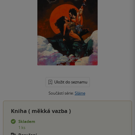
Uložit do seznamu
Součástí série:
Sláine
Kniha (
měkká vazba
)
Skladem
1 ks