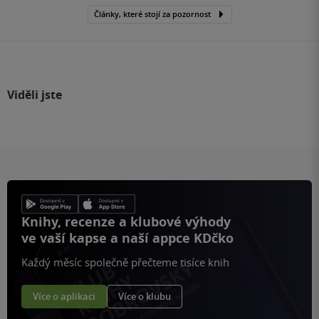
Články, které stojí za pozornost
Viděli jste
Knihy, recenze a klubové výhody
ve vaší kapse a naší appce KDčko
Každý měsíc společně přečteme tisíce knih
Více o aplikaci
Více o klubu