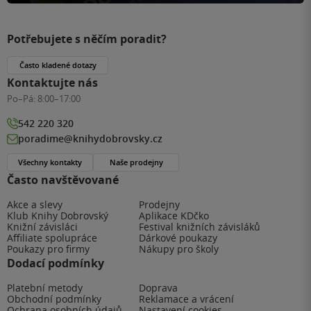
Potřebujete s něčím poradit?
Často kladené dotazy
Kontaktujte nás
Po–Pá:
8:00–17:00
542 220 320
poradime@knihydobrovsky.cz
Všechny kontakty
Naše prodejny
Často navštěvované
Akce a slevy
Prodejny
Klub Knihy Dobrovský
Aplikace KDčko
Knižní závisláci
Festival knižních závisláků
Affiliate spolupráce
Dárkové poukazy
Poukazy pro firmy
Nákupy pro školy
Dodací podmínky
Platební metody
Doprava
Obchodní podmínky
Reklamace a vrácení
Ochrana osobních údajů
Nastavení cookies