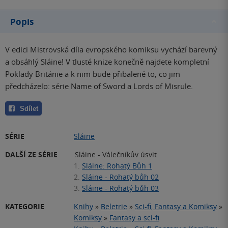
Popis
V edici Mistrovská díla evropského komiksu vychází barevný
a obsáhlý Sláine! V tlusté knize konečně najdete kompletní
Poklady Británie a k nim bude přibalené to, co jim
předcházelo: série Name of Sword a Lords of Misrule.
Sdílet
SÉRIE
Sláine
DALŠÍ ZE SÉRIE
Sláine - Válečníkův úsvit
1.
Sláine: Rohatý Bůh 1
2.
Sláine - Rohatý bůh 02
3.
Sláine - Rohatý bůh 03
KATEGORIE
Knihy
»
Beletrie
»
Sci-fi, Fantasy a Komiksy
»
Komiksy
»
Fantasy a sci-fi