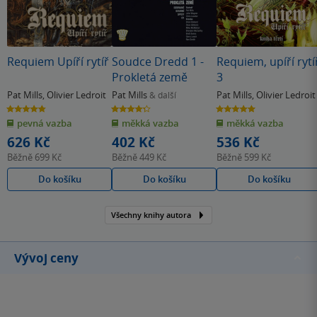
Requiem Upíří rytíř
Soudce Dredd 1 -
Requiem, upíří rytí
Prokletá země
3
Pat Mills
,
Olivier Ledroit
Pat Mills
Pat Mills
,
Olivier Ledroit
& další
4.8
4.3
5.0
z
z
z
pevná vazba
měkká vazba
měkká vazba
5
5
5
hvězdiček
hvězdiček
hvězdiček
626 Kč
402 Kč
536 Kč
Běžně
699 Kč
Běžně
449 Kč
Běžně
599 Kč
Do košíku
Do košíku
Do košíku
Všechny knihy autora
Vývoj ceny