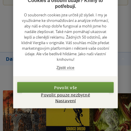
Cookies a osobní údaje? Knihy to
potřebují.
O souborech cookies jste určitě již slyšeli. I my je
Zobrazit všechna hodnocení
využíváme ke shromažďování a analýze informací,
aby náš e-shop dobře fungoval a mohli jsme ho
nadále zlepšovat. Také nám pomáhají ukazovat
Přidat hodnocení
lepší a cílenější reklamu. Žádných 50 odstínů, ale
klidně Vergilia v originále. Váš souhlas může předat
marketingovým platformám i některé vaše osobní
údaje. Ale vše bedlivě hlídáme. Jako naši vlastní
Další knihy autora
knihovnu!
Zjistit více
Povolit vše
Povolit pouze nezbytné
Nastavení