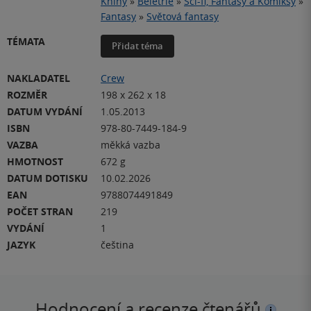
Knihy
»
Beletrie
»
Sci-fi, Fantasy a Komiksy
»
Fantasy
»
Světová fantasy
TÉMATA
Přidat téma
NAKLADATEL
Crew
ROZMĚR
198 x 262 x 18
DATUM VYDÁNÍ
1.05.2013
ISBN
978-80-7449-184-9
VAZBA
měkká vazba
HMOTNOST
672 g
DATUM DOTISKU
10.02.2026
EAN
9788074491849
POČET STRAN
219
VYDÁNÍ
1
JAZYK
čeština
Hodnocení a recenze čtenářů