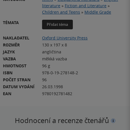
literature
»
Fiction and Literature
»
Children and Teens
»
Middle Grade
TÉMATA
Přidat téma
NAKLADATEL
Oxford University Press
ROZMĚR
130 x 197 x 8
JAZYK
angličtina
VAZBA
měkká vazba
HMOTNOST
96 g
ISBN
978-0-19-278148-2
POČET STRAN
96
DATUM VYDÁNÍ
26.03.1998
EAN
9780192781482
Hodnocení a recenze čtenářů