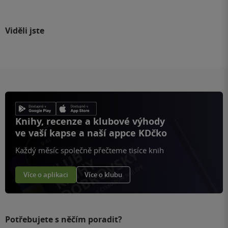
Viděli jste
Knihy, recenze a klubové výhody
ve vaší kapse a naší appce KDčko
Každý měsíc společně přečteme tisíce knih
Více o aplikaci
Více o klubu
Potřebujete s něčím poradit?