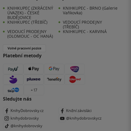
KNIHKUPEC (ZKRÁCENÝ
KNIHKUPEC - BRNO (Galerie
ÚVAZEK) - ČESKÉ
Vaňkovka)
BUDĚJOVICE
KNIHKUPEC (TŘEBÍČ)
VEDOUCÍ PRODEJNY
(TŘEBÍČ)
VEDOUCÍ PRODEJNY
KNIHKUPEC - KARVINÁ
(OLOMOUC - OC HANÁ)
Volné pracovní pozice
Platební metody
+ 17
Sledujte nás
KnihyDobrovsky.cz
Knižní závisláci
knihydobrovsky
@knihydobrovskycz
@knihydobrovsky