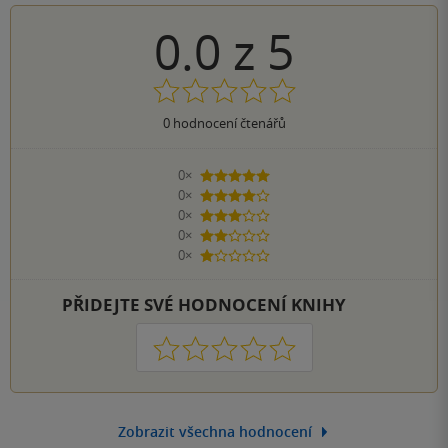
0.0
z
5
0
hodnocení čtenářů
0×
5 hvězdiček
0×
4 hvězdičky
0×
3 hvězdičky
0×
2 hvězdičky
0×
1 hvezdička
PŘIDEJTE SVÉ HODNOCENÍ KNIHY
1
2
3
4
5
Zobrazit všechna hodnocení