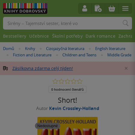
Vyhledávání
Bestsellery
Učebnice
Školní potřeby
Dark romance
Zachra
Nacházíte
Domů
Knihy
Cizojazyčná literatura
English literature
»
»
»
se
Fiction and Literature
Children and Teens
Middle Grade
»
»
»
zde:
Zásilkovna zdarma celý týden!
Za
0.0
z
5
0 hodnocení čtenářů
hvězdiček
Short!
Autor
Kevin Crossley-Holland
Nedostupné