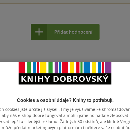
Přidat hodnocení
Cookies a osobní údaje? Knihy to potřebují.
h cookies jste určitě již slyšeli. I my je využíváme ke shromažďován
, aby náš e-shop dobře fungoval a mohli jsme ho nadále zlepšovat
vat lepší a cílenější reklamu. Žádných 50 odstínů, ale klidně Vergil
s může předat marketingovým platformám i některé vaše osobní úda