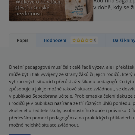
Rodinná sága z 
v době, kdy se ž
0
Popis
Hodnocení
Další knih
Dnešní pedagogové musí čelit celé řadě výzev, ale i překážek
může být i tlak vyvíjený ze strany žáků či jejich rodičů, kter
vyhrocených situacích přerůst až v šikanu pedagogů. Co tyto
způsobuje a jak je možné takové situace zvládnout, se dozví
v publikaci Sebeobrana učitele. Problematika čelení tlaku ze 
i rodičů je v publikaci nazírána ze tří různých úhlů pohledu: 
zkušeného ředitele školy, osobnostního kouče i právníka. Cíl
především pomoci pedagogům a na praktických příkladech uk
možné nelehké situace zvládnout.