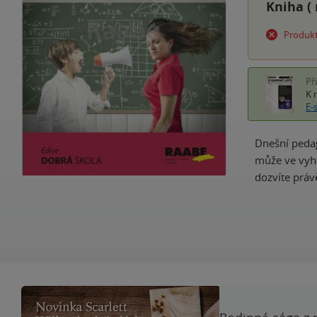
Kniha (
Produkt
Př
K 
E-
Dnešní pedago
může ve vyhr
dozvíte práv