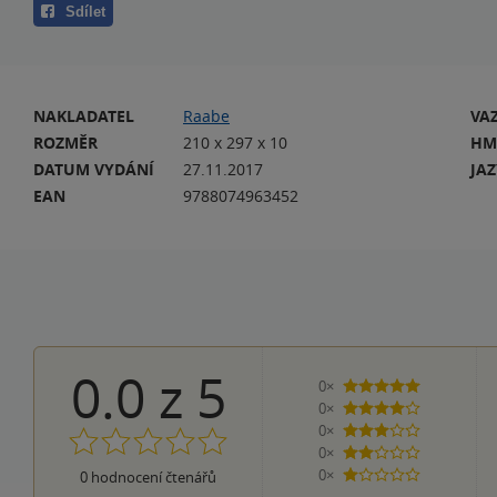
Sdílet
NAKLADATEL
Raabe
VA
ROZMĚR
210 x 297 x 10
HM
DATUM VYDÁNÍ
27.11.2017
JA
EAN
9788074963452
0.0
z
5
0×
5 hvězdiček
0×
4 hvězdičky
0×
3 hvězdičky
0×
2 hvězdičky
0×
0
hodnocení čtenářů
1 hvezdička