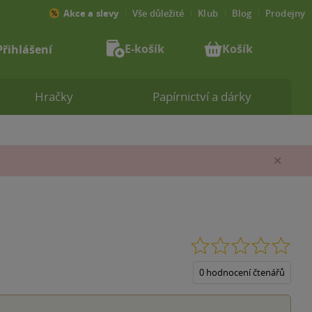
Akce a slevy
Vše důležité
Klub
Blog
Prodejny
E-košík
Košík
Přihlášení
Hračky
Papírnictví a dárky
Zav
0.0
z
5
0 hodnocení čtenářů
hvěz