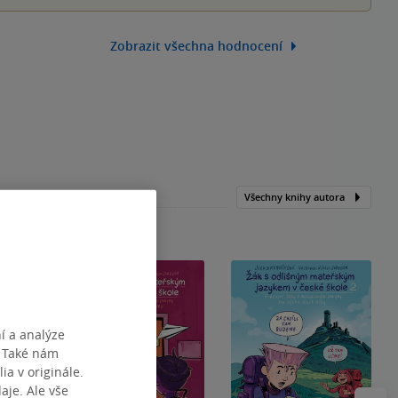
Zobrazit všechna hodnocení
Všechny knihy autora
í a analýze
. Také nám
ia v originále.
je. Ale vše
Následu