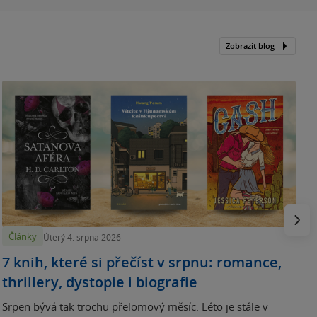
Zobrazit blog
N
p
Násled
Články
Úterý 4. srpna 2026
7 knih, které si přečíst v srpnu: romance,
thrillery, dystopie i biografie
Srpen bývá tak trochu přelomový měsíc. Léto je stále v