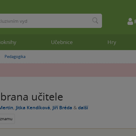
ioknihy
Učebnice
Hry
Pedagogika
»
brana učitele
Mertin
,
Jitka Kendíková
,
Jiří Bréda
&
další
seznamu