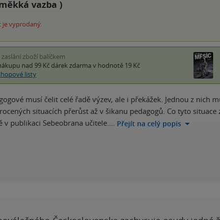
měkká vazba
)
 je vyprodaný.
i zaslání zboží balíčkem
nákupu nad 99 Kč
dárek zdarma
v hodnotě 19 Kč
shopové listy
gové musí čelit celé řadě výzev, ale i překážek. Jednou z nich může
ocených situacích přerůst až v šikanu pedagogů. Co tyto situace 
ě v publikaci Sebeobrana učitele.…
Přejít na celý popis