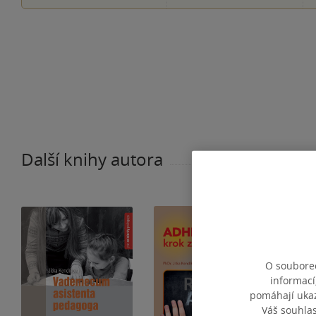
Další knihy autora
O souborec
informací
pomáhají ukazo
Váš souhla