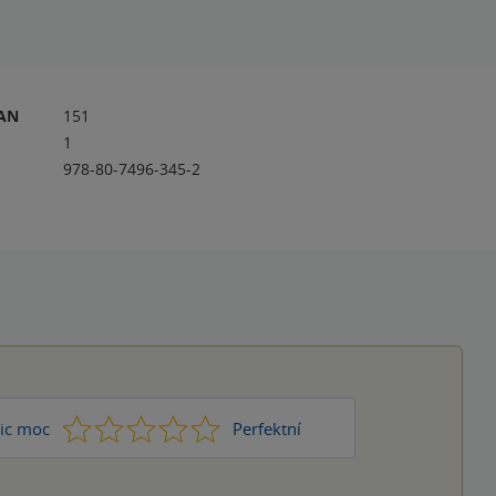
RAN
151
1
978-80-7496-345-2
1
2
3
4
5
ic moc
Perfektní