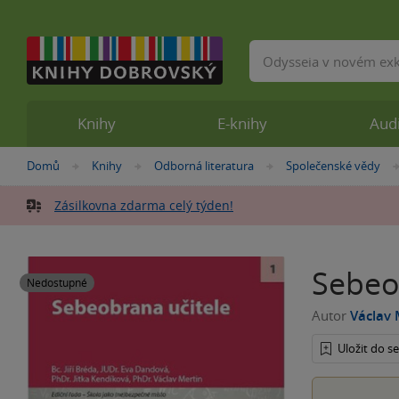
Vyhledávání
Knihy
E-knihy
Aud
Nacházíte
Domů
Knihy
Odborná literatura
Společenské vědy
»
»
»
se
zde:
Zásilkovna zdarma celý týden!
Sebeo
Nedostupné
Autor
Václav 
Uložit do 