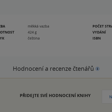
ZBA
měkká vazba
POČET ST
OTNOST
424 g
VYDÁNÍ
ZYK
čeština
ISBN
Hodnocení a recenze čtenářů
PŘIDEJTE SVÉ HODNOCENÍ KNIHY
N