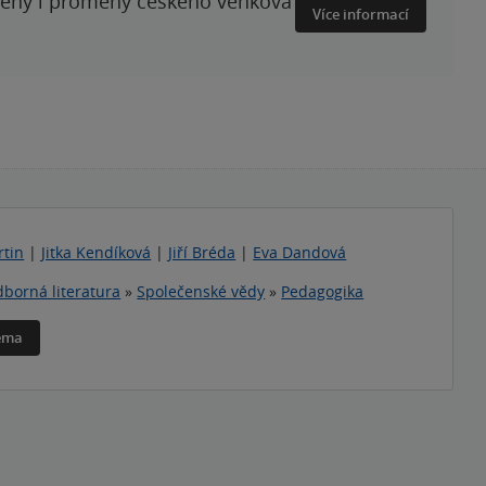
ženy i proměny českého venkova
Více informací
rtin
|
Jitka Kendíková
|
Jiří Bréda
|
Eva Dandová
borná literatura
»
Společenské vědy
»
Pedagogika
téma