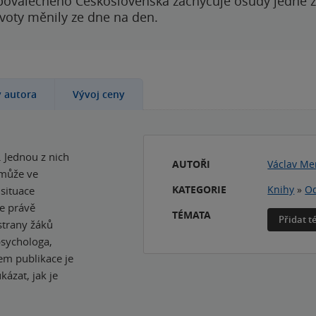
poválečného Československa zachycuje osudy jedné 
ivoty měnily ze dne na den.
y autora
Vývoj ceny
. Jednou z nich
AUTOŘI
Václav Me
ý může ve
KATEGORIE
Knihy
»
Od
 situace
te právě
TÉMATA
Přidat 
strany žáků
psychologa,
em publikace je
ázat, jak je