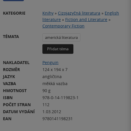
KATEGORIE
Knihy
»
Cizojazyčná literatura
»
English
literature
»
Fiction and Literature
»
Contemporary Fiction
TÉMATA
americká literatura
Přidat téma
NAKLADATEL
Penguin
ROZMĚR
124 x 194 x 7
JAZYK
angličtina
VAZBA
měkká vazba
HMOTNOST
90 g
ISBN
978-0-14-119823-1
POČET STRAN
112
DATUM VYDÁNÍ
1.03.2012
EAN
9780141198231