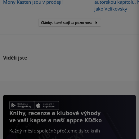
Mony Kasten jsou v prodeji!
autorskou kapitolu.
jako Velikovsky
Články, které stojí za pozornost
Viděli jste
Knihy, recenze a klubové výhody
ve vaší kapse a naší appce KDčko
Každý měsíc společně přečteme tisíce knih