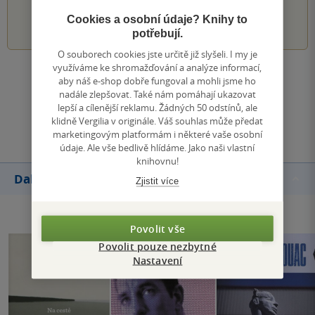
1
2
3
4
5
Cookies a osobní údaje? Knihy to
potřebují.
O souborech cookies jste určitě již slyšeli. I my je
využíváme ke shromažďování a analýze informací,
Zobrazit všechna hodnocení
aby náš e-shop dobře fungoval a mohli jsme ho
nadále zlepšovat. Také nám pomáhají ukazovat
lepší a cílenější reklamu. Žádných 50 odstínů, ale
Přidat hodnocení
klidně Vergilia v originále. Váš souhlas může předat
marketingovým platformám i některé vaše osobní
údaje. Ale vše bedlivě hlídáme. Jako naši vlastní
knihovnu!
Další knihy autora
Zjistit více
Povolit vše
Povolit pouze nezbytné
Nastavení