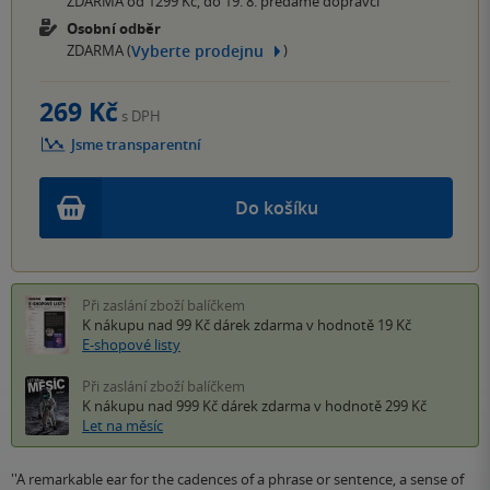
ZDARMA od 1299 Kč, do 19. 8. předáme dopravci
Osobní odběr
Vyberte prodejnu
ZDARMA (
)
269 Kč
s DPH
Jsme transparentní
Do košíku
Při zaslání zboží balíčkem
K nákupu nad 99 Kč
dárek zdarma
v hodnotě 19 Kč
E-shopové listy
Při zaslání zboží balíčkem
K nákupu nad 999 Kč
dárek zdarma
v hodnotě 299 Kč
Let na měsíc
''A remarkable ear for the cadences of a phrase or sentence, a sense of