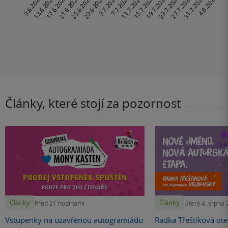
Články, které stojí za pozornost
Články
Články
Před 21 hodinami
Úterý 4. srpna
Vstupenky na uzavřenou autogramiádu
Radka Třeštíková otev