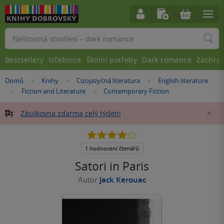
Vyhledávání
Bestsellery
Učebnice
Školní potřeby
Dark romance
Zachra
Nacházíte
Domů
Knihy
Cizojazyčná literatura
English literature
»
»
»
se
Fiction and Literature
Contemporary Fiction
»
»
zde:
Zásilkovna zdarma celý týden!
Za
4.0
z
5
1 hodnocení čtenářů
hvězdiček
Satori in Paris
Autor
Jack Kerouac