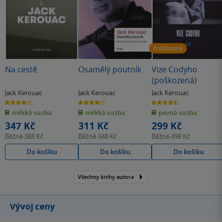
Poškozené
Na cestě
Osamělý poutník
Vize Codyho
(poškozená)
Jack Kerouac
Jack Kerouac
Jack Kerouac
3.9
4.0
4.5
z
z
z
měkká vazba
měkká vazba
pevná vazba
5
5
5
hvězdiček
hvězdiček
hvězdiček
347 Kč
311 Kč
299 Kč
Běžně
388 Kč
Běžně
348 Kč
Běžně
498 Kč
Do košíku
Do košíku
Do košíku
Všechny knihy autora
Vývoj ceny