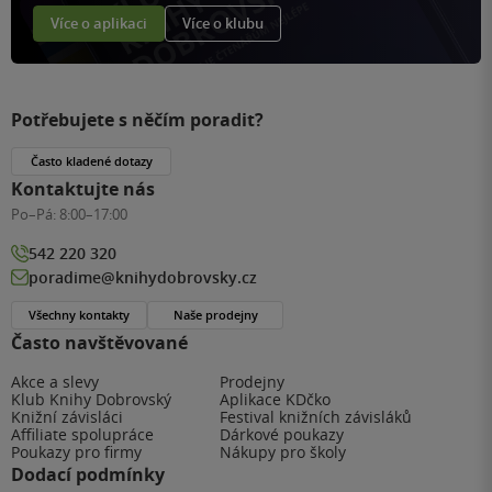
Více o aplikaci
Více o klubu
Potřebujete s něčím poradit?
Často kladené dotazy
Kontaktujte nás
Po–Pá:
8:00–17:00
542 220 320
poradime@knihydobrovsky.cz
Všechny kontakty
Naše prodejny
Často navštěvované
Akce a slevy
Prodejny
Klub Knihy Dobrovský
Aplikace KDčko
Knižní závisláci
Festival knižních závisláků
Affiliate spolupráce
Dárkové poukazy
Poukazy pro firmy
Nákupy pro školy
Dodací podmínky