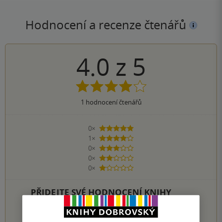
Hodnocení a recenze čtenářů
4.0
z
5
1
hodnocení čtenářů
0×
5 hvězdiček
1×
4 hvězdičky
0×
3 hvězdičky
0×
2 hvězdičky
0×
1 hvezdička
PŘIDEJTE SVÉ HODNOCENÍ KNIHY
Hodnocení našich knihkupců: 0.0 z 5