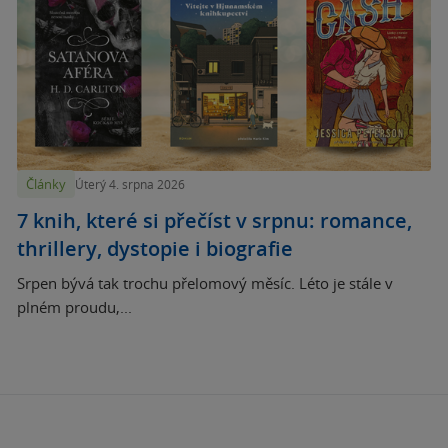
Články
Úterý 4. srpna 2026
7 knih, které si přečíst v srpnu: romance,
thrillery, dystopie i biografie
Srpen bývá tak trochu přelomový měsíc. Léto je stále v
plném proudu,...