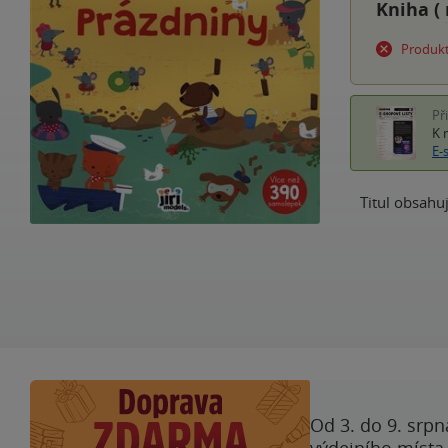
Kniha (
Produkt
Př
K 
E-
Titul obsahu
Od 3. do 9. srpn