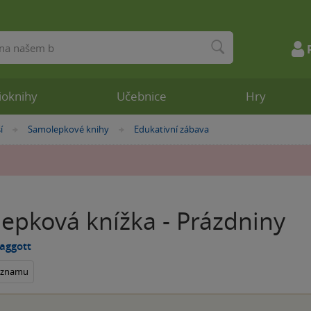
ioknihy
Učebnice
Hry
í
Samolepkové knihy
Edukativní zábava
»
»
epková knížka - Prázdniny
Baggott
seznamu