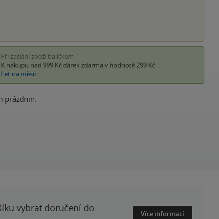
Při zaslání zboží balíčkem
K nákupu nad 999 Kč
dárek zdarma
v hodnotě 299 Kč
Let na měsíc
h prázdnin.
šíku vybrat doručení do
Více informací