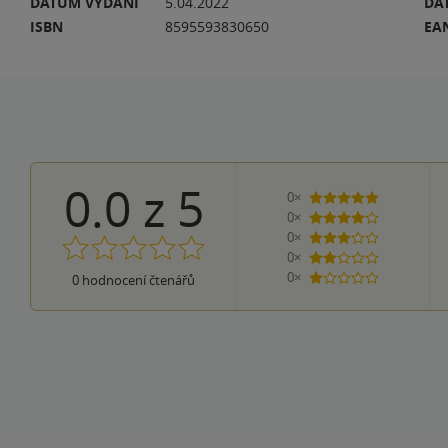
DATUM VYDÁNÍ
5.04.2022
DA
ISBN
8595593830650
EA
0.0
z
5
0×
5 hvězdiček
0×
4 hvězdičky
0×
3 hvězdičky
0×
2 hvězdičky
0×
0
hodnocení čtenářů
1 hvezdička