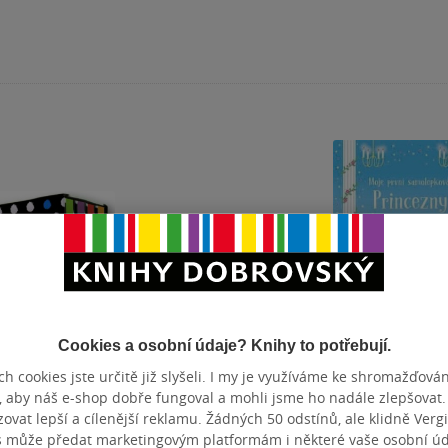
Cookies a osobní údaje? Knihy to potřebují.
h cookies jste určitě již slyšeli. I my je využíváme ke shromažďován
vnička - První
Knihovnička - První
Moje první
, aby náš e-shop dobře fungoval a mohli jsme ho nadále zlepšovat
bílá knížka pro
knížky pro miminko
samolepkování 
vat lepší a cílenější reklamu. Žádných 50 odstínů, ale klidně Vergil
nko
Stella Baggott
Třpytivé prince
Baggott
Stella Baggott
Stella Baggott
& dal
s může předat marketingovým platformám i některé vaše osobní úda