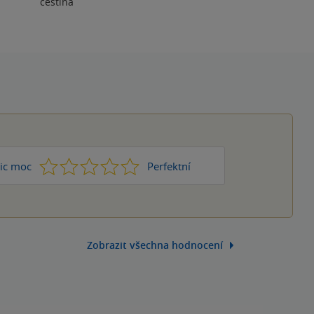
čeština
1
2
3
4
5
ic moc
Perfektní
Zobrazit všechna hodnocení