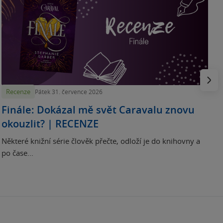
„
p
H
e
Násled
Recenze
Pátek 31. července 2026
Finále: Dokázal mě svět Caravalu znovu
okouzlit? | RECENZE
Některé knižní série člověk přečte, odloží je do knihovny a
po čase...