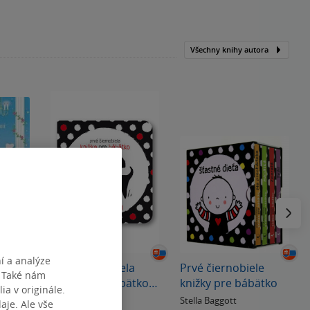
Všechny knihy autora
Následu
í a analýze
Prvá čiernobiela
Prvé čiernobiele
. Také nám
-
knižka pre bábätko
knižky pre bábätko
ia v originále.
zny
Zvieratá
Stella Baggott
Stella Baggott
ší
je. Ale vše