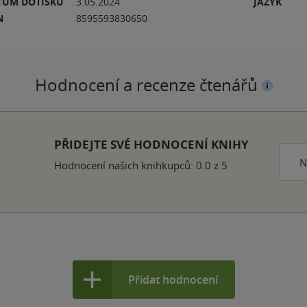
TUM DOTISKU
3.05.2024
JAZYK
N
8595593830650
Hodnocení a recenze čtenářů
PŘIDEJTE SVÉ HODNOCENÍ KNIHY
N
Hodnocení našich knihkupců: 0.0 z 5
Přidat hodnocení