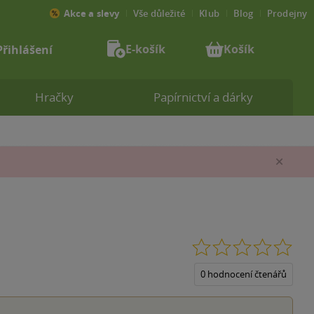
Akce a slevy
Vše důležité
Klub
Blog
Prodejny
E-košík
Košík
Přihlášení
Hračky
Papírnictví a dárky
Zav
0.0
z
5
0 hodnocení čtenářů
hvěz