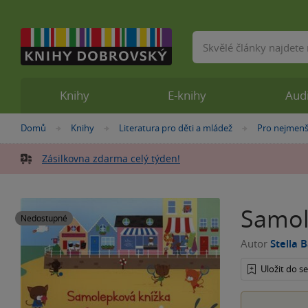
Vyhledávání
Knihy
E-knihy
Aud
Nacházíte
Domů
Knihy
Literatura pro děti a mládež
Pro nejmenš
»
»
»
se
zde:
Zásilkovna zdarma celý týden!
Samol
Nedostupné
Autor
Stella 
Uložit do 