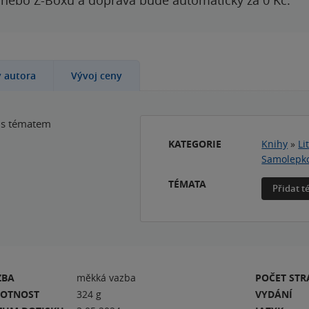
 nebo Z-Boxu a doprava bude automaticky za 0 Kč.
y autora
Vývoj ceny
k s tématem
KATEGORIE
Knihy
»
Li
Samolepko
TÉMATA
Přidat 
ZBA
měkká vazba
POČET ST
OTNOST
324 g
VYDÁNÍ