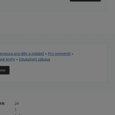
teratura pro děti a mládež
»
Pro nejmenší
»
vé knihy
»
Edukativní zábava
téma
RAN
24
1