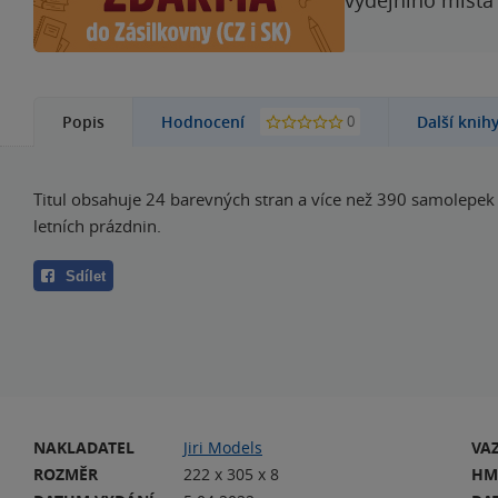
výdejního místa
0
Popis
Hodnocení
Další knih
Titul obsahuje 24 barevných stran a více než 390 samolepe
letních prázdnin.
Sdílet
NAKLADATEL
Jiri Models
VA
ROZMĚR
222 x 305 x 8
HM