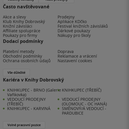
Často navštěvované
Akce a slevy
Prodejny
Klub Knihy Dobrovský
Aplikace KDčko
Knižní závisláci
Festival knižních závisláků
Affiliate spolupráce
Dárkové poukazy
Poukazy pro firmy
Nákupy pro školy
Dodací podmínky
Platební metody
Doprava
Obchodní podmínky
Reklamace a vrácení
Ochrana osobních údajů
Nastavení cookies
Vše důležité
Kariéra v Knihy Dobrovský
KNIHKUPEC - BRNO (Galerie
KNIHKUPEC (TŘEBÍČ)
Vaňkovka)
VEDOUCÍ PRODEJNY
VEDOUCÍ PRODEJNY
(TŘEBÍČ)
(OLOMOUC - OC HANÁ)
KNIHKUPEC - KARVINÁ
SMĚNOVÝ/Á VEDOUCÍ -
PARDUBICE
Volné pracovní pozice