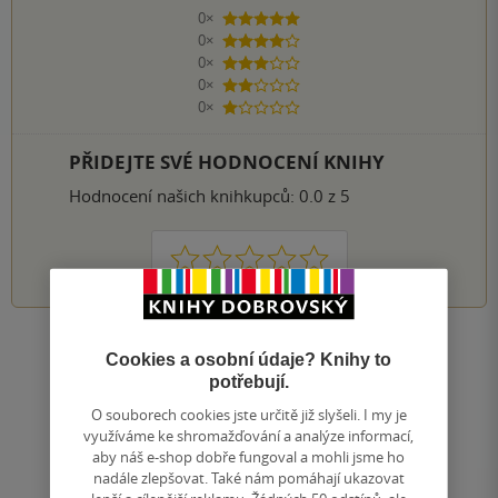
0×
5 hvězdiček
0×
4 hvězdičky
0×
3 hvězdičky
0×
2 hvězdičky
0×
1 hvezdička
PŘIDEJTE SVÉ HODNOCENÍ KNIHY
Hodnocení našich knihkupců: 0.0 z 5
1
2
3
4
5
Nahoru
Cookies a osobní údaje? Knihy to
Zobrazeno 20 z 20
potřebují.
1
/ 1
O souborech cookies jste určitě již slyšeli. I my je
Přejít
využíváme ke shromažďování a analýze informací,
na
aby náš e-shop dobře fungoval a mohli jsme ho
stránku
nadále zlepšovat. Také nám pomáhají ukazovat