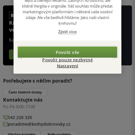
lepší a cílenější reklamu. Žádných 50 odstínů, ale
klidně Vergilia v originále. Váš souhlas může předat
marketingovým platformám i některé vaše osobní
údaje. Ale vše bedlivě hlídáme. Jako naši vlastní
Knihy, recenze a klubové výhody
knihovnu!
ve vaší kapse a naší appce KDčko
Zjistit více
Každý měsíc společně přečteme tisíce knih
Povolit vše
Více o aplikaci
Více o klubu
Povolit pouze nezbytné
Nastavení
Potřebujete s něčím poradit?
Často kladené dotazy
Kontaktujte nás
Po–Pá:
8:00–17:00
542 220 320
poradime@knihydobrovsky.cz
Všechny kontakty
Naše prodejny