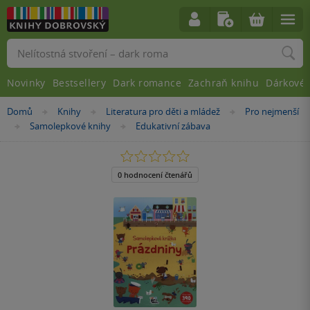
Vyhledávání
Novinky
Bestsellery
Dark romance
Zachraň knihu
Dárkové 
Nacházíte
Domů
Knihy
Literatura pro děti a mládež
Pro nejmenší
»
»
»
se
Samolepkové knihy
Edukativní zábava
»
»
zde:
0.0
z
5
0 hodnocení čtenářů
hvězdiček