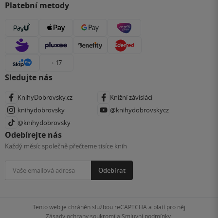
Platební metody
+ 17
Sledujte nás
KnihyDobrovsky.cz
Knižní závisláci
knihydobrovsky
@knihydobrovskycz
@knihydobrovsky
Odebírejte nás
Každý měsíc společně přečteme tisíce knih
Odebírat
Tento web je chráněn službou reCAPTCHA a platí pro něj
Zásady ochrany soukromí
a
Smluvní podmínky
.