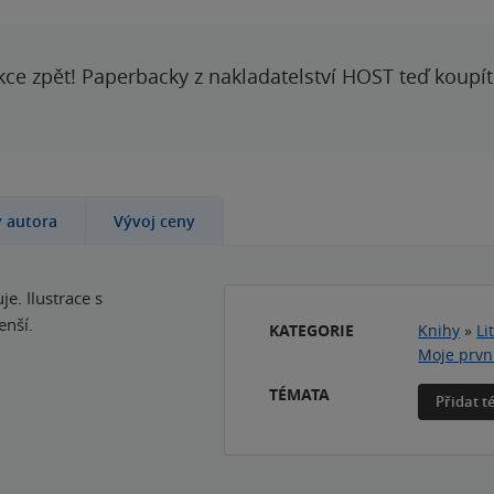
kce zpět! Paperbacky z nakladatelství HOST teď koupí
y autora
Vývoj ceny
e. Ilustrace s
enší.
KATEGORIE
Knihy
»
Li
Moje prvn
TÉMATA
Přidat 