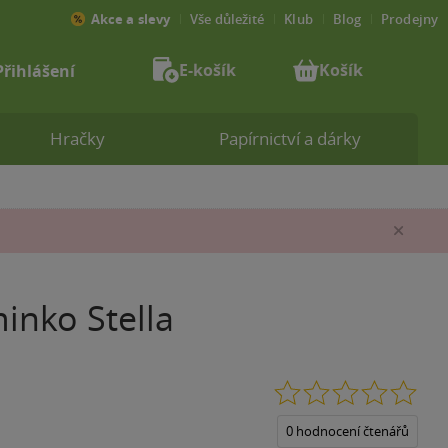
Akce a slevy
Vše důležité
Klub
Blog
Prodejny
E-košík
Košík
Přihlášení
Hračky
Papírnictví a dárky
Zav
inko Stella
0.0
z
5
0 hodnocení čtenářů