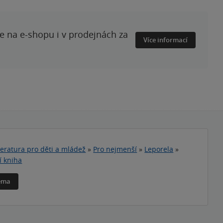
te na e-shopu i v prodejnách za
Více informací
teratura pro děti a mládež
»
Pro nejmenší
»
Leporela
»
í kniha
téma