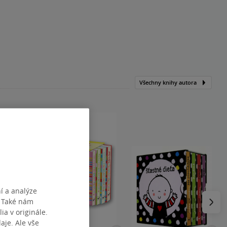
Všechny knihy autora
í a analýze
Následu
. Také nám
ia v originále.
je. Ale vše