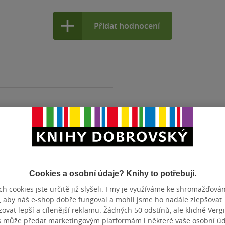
Přidat hodnocení
Cookies a osobní údaje? Knihy to potřebují.
h cookies jste určitě již slyšeli. I my je využíváme ke shromažďován
, aby náš e-shop dobře fungoval a mohli jsme ho nadále zlepšovat
vat lepší a cílenější reklamu. Žádných 50 odstínů, ale klidně Vergil
s může předat marketingovým platformám i některé vaše osobní úda