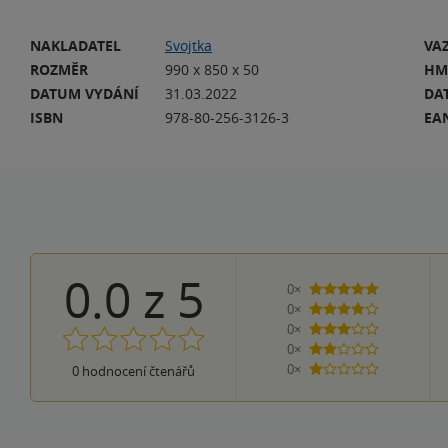
NAKLADATEL
Svojtka
VA
ROZMĚR
990 x 850 x 50
HM
DATUM VYDÁNÍ
31.03.2022
DA
ISBN
978-80-256-3126-3
EA
0.0
z
5
0×
5 hvězdiček
0×
4 hvězdičky
0×
3 hvězdičky
0×
2 hvězdičky
0×
0
hodnocení čtenářů
1 hvezdička