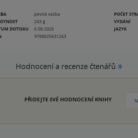
ZBA
pevná vazba
POČET ST
OTNOST
243 g
VYDÁNÍ
TUM DOTISKU
6.08.2026
JAZYK
N
9788025631263
Hodnocení a recenze čtenářů
PŘIDEJTE SVÉ HODNOCENÍ KNIHY
N