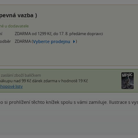
pevná vazba
)
é u dodavatele
ní
ZDARMA od 1299 Kč, do 17. 8. předáme dopravci
Vyberte prodejnu
 odběr
ZDARMA (
)
i zaslání zboží balíčkem
nákupu nad 99 Kč
dárek zdarma
v hodnotě 19 Kč
shopové listy
 si prohlížení těchto knížek spolu s vámi zamiluje. Ilustrace s 