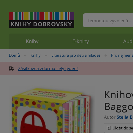
Vyhledávání
Knihy
E-knihy
Aud
Nacházíte
Domů
Knihy
Literatura pro děti a mládež
Pro nejmenš
»
»
»
se
zde:
Zásilkovna zdarma celý týden!
Knihov
Baggo
Autor
Stella 
Uložit do 