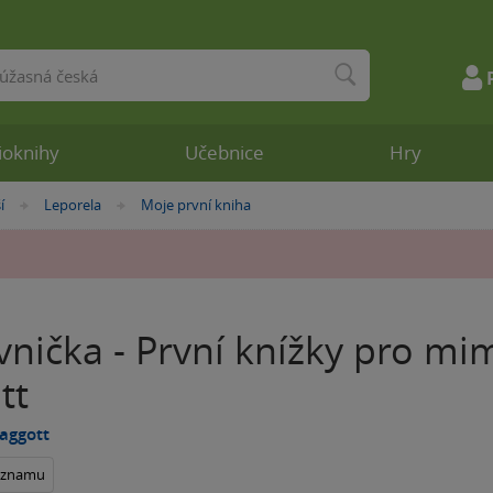
ioknihy
Učebnice
Hry
í
Leporela
Moje první kniha
»
»
nička - První knížky pro mim
tt
Baggott
seznamu