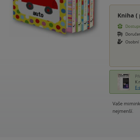
Kniha (
Dostupn
Doruče
Osobní
Př
K 
E-
Vaše miminko
nejmenší.