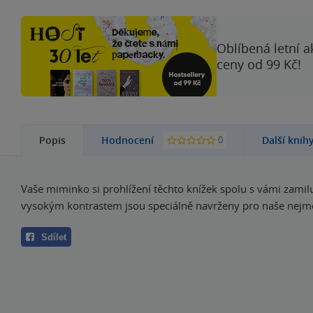
Oblíbená letní a
ceny od 99 Kč!
0
Popis
Hodnocení
Další knih
Vaše miminko si prohlížení těchto knížek spolu s vámi zamiluj
vysokým kontrastem jsou speciálně navrženy pro naše nejm
Sdílet