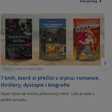
Zobrazit blog
N
p
Násled
Články
Úterý 4. srpna 2026
7 knih, které si přečíst v srpnu: romance,
thrillery, dystopie i biografie
Srpen bývá tak trochu přelomový měsíc. Léto je stále v
plném proudu,...