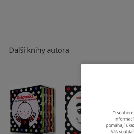
Další knihy autora
O souborec
informací
pomáhají ukazo
Váš souhla