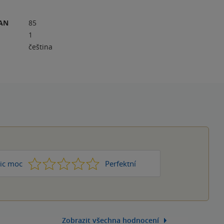
RAN
85
1
čeština
1
2
3
4
5
ic moc
Perfektní
Zobrazit všechna hodnocení