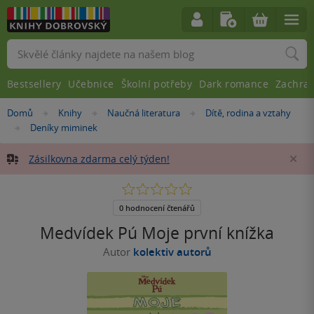
Vyhledávání
Bestsellery
Učebnice
Školní potřeby
Dark romance
Zachra
Nacházíte
Domů
Knihy
Naučná literatura
Dítě, rodina a vztahy
»
»
»
se
Deníky miminek
»
zde:
Zásilkovna zdarma celý týden!
Za
0.0
z
5
0 hodnocení čtenářů
hvězdiček
Medvídek Pú Moje první knížka
Autor
kolektiv autorů