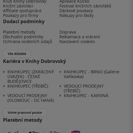
Klub Knihy Dobrovský
Aplikace KDčko
Knižní závisláci
Festival knižních závisláků
Affiliate spolupráce
Dárkové poukazy
Poukazy pro firmy
Nákupy pro školy
Dodací podmínky
Platební metody
Doprava
Obchodní podmínky
Reklamace a vrácení
Ochrana osobních údajů
Nastavení cookies
Vše důležité
Kariéra v Knihy Dobrovský
KNIHKUPEC (ZKRÁCENÝ
KNIHKUPEC - BRNO (Galerie
ÚVAZEK) - ČESKÉ
Vaňkovka)
BUDĚJOVICE
KNIHKUPEC (TŘEBÍČ)
VEDOUCÍ PRODEJNY
(TŘEBÍČ)
VEDOUCÍ PRODEJNY
KNIHKUPEC - KARVINÁ
(OLOMOUC - OC HANÁ)
Volné pracovní pozice
Platební metody