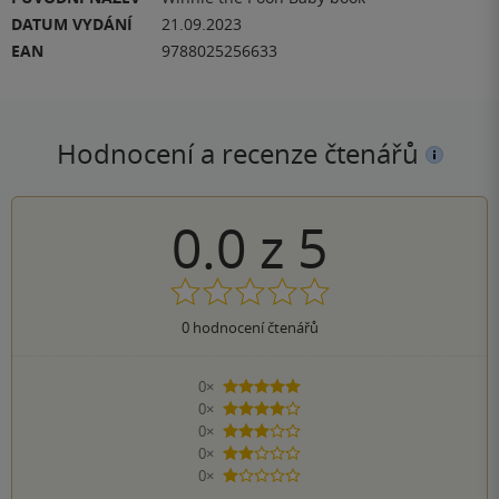
DATUM VYDÁNÍ
21.09.2023
EAN
9788025256633
Hodnocení a recenze čtenářů
0.0
z
5
0
hodnocení čtenářů
0×
5 hvězdiček
0×
4 hvězdičky
0×
3 hvězdičky
0×
2 hvězdičky
0×
1 hvezdička