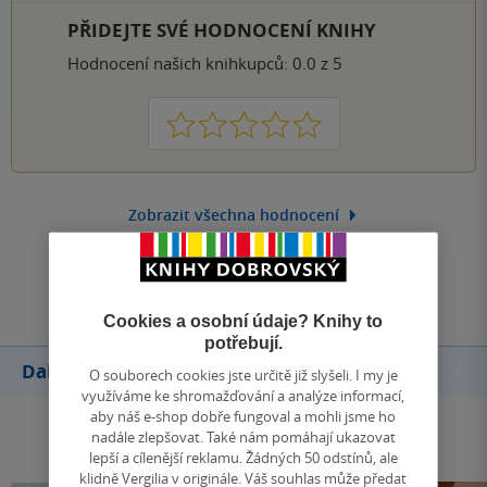
PŘIDEJTE SVÉ HODNOCENÍ KNIHY
Hodnocení našich knihkupců: 0.0 z 5
1
2
3
4
5
Zobrazit všechna hodnocení
Přidat hodnocení
Cookies a osobní údaje? Knihy to
potřebují.
Další knihy autora
O souborech cookies jste určitě již slyšeli. I my je
využíváme ke shromažďování a analýze informací,
aby náš e-shop dobře fungoval a mohli jsme ho
nadále zlepšovat. Také nám pomáhají ukazovat
lepší a cílenější reklamu. Žádných 50 odstínů, ale
klidně Vergilia v originále. Váš souhlas může předat