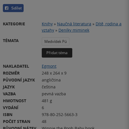
Sdílet
KATEGORIE
Knihy
»
Naučná literatura
»
Dítě, rodina a
vztahy
»
Deníky miminek
TÉMATA
Medvídek Pú
Přidat téma
NAKLADATEL
Egmont
ROZMĚR
248 x 264 x 9
PŮVODNÍ JAZYK
angličtina
JAZYK
čeština
VAZBA
pevná vazba
HMOTNOST
481 g
VYDÁNÍ
6
ISBN
978-80-252-5663-3
POČET STRAN
48
PŮVODNÍ NÁZEV
Winnie the Pooh Baby book