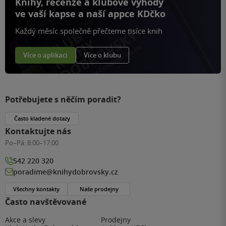
Knihy, recenze a klubové výhody
ve vaší kapse a naší appce KDčko
Každý měsíc společně přečteme tisíce knih
Více o aplikaci
Více o klubu
Potřebujete s něčím poradit?
Často kladené dotazy
Kontaktujte nás
Po–Pá:
8:00–17:00
542 220 320
poradime@knihydobrovsky.cz
Všechny kontakty
Naše prodejny
Často navštěvované
Akce a slevy
Prodejny