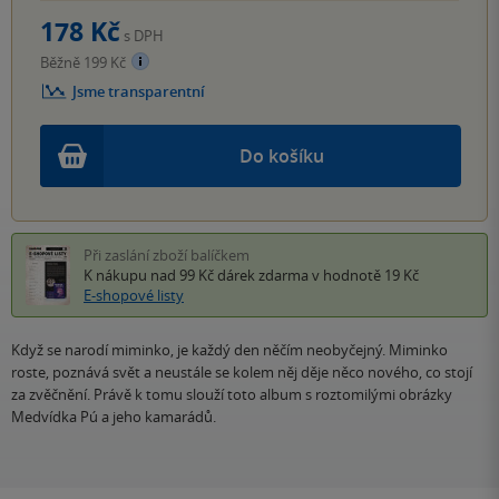
178 Kč
s DPH
Běžně 199 Kč
Jsme transparentní
Do košíku
Při zaslání zboží balíčkem
K nákupu nad 99 Kč
dárek zdarma
v hodnotě 19 Kč
E-shopové listy
Když se narodí miminko, je každý den něčím neobyčejný. Miminko
roste, poznává svět a neustále se kolem něj děje něco nového, co stojí
za zvěčnění. Právě k tomu slouží toto album s roztomilými obrázky
Medvídka Pú a jeho kamarádů.