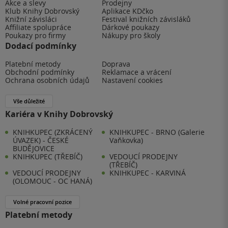
Akce a slevy
Prodejny
Klub Knihy Dobrovský
Aplikace KDčko
Knižní závisláci
Festival knižních závisláků
Affiliate spolupráce
Dárkové poukazy
Poukazy pro firmy
Nákupy pro školy
Dodací podmínky
Platební metody
Doprava
Obchodní podmínky
Reklamace a vrácení
Ochrana osobních údajů
Nastavení cookies
Vše důležité
Kariéra v Knihy Dobrovský
KNIHKUPEC (ZKRÁCENÝ
KNIHKUPEC - BRNO (Galerie
ÚVAZEK) - ČESKÉ
Vaňkovka)
BUDĚJOVICE
KNIHKUPEC (TŘEBÍČ)
VEDOUCÍ PRODEJNY
(TŘEBÍČ)
VEDOUCÍ PRODEJNY
KNIHKUPEC - KARVINÁ
(OLOMOUC - OC HANÁ)
Volné pracovní pozice
Platební metody