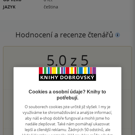
JAZYK
čeština
Hodnocení a recenze čtenářů
5.0
z
5
1
hodnocení čtenářů
Cookies a osobní údaje? Knihy to
1×
potřebují.
5 hvězdiček
0×
4 hvězdičky
O souborech cookies jste určitě již slyšeli. I my je
0×
3 hvězdičky
využíváme ke shromažďování a analýze informací,
0×
2 hvězdičky
aby náš e-shop dobře fungoval a mohli jsme ho
0×
1 hvezdička
nadále zlepšovat. Také nám pomáhají ukazovat
lepší a cílenější reklamu. Žádných 50 odstínů, ale