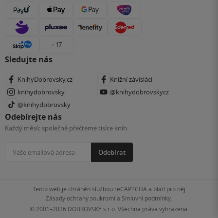
+ 17
Sledujte nás
KnihyDobrovsky.cz
Knižní závisláci
knihydobrovsky
@knihydobrovskycz
@knihydobrovsky
Odebírejte nás
Každý měsíc společně přečteme tisíce knih
Odebírat
Tento web je chráněn službou reCAPTCHA a platí pro něj
Zásady ochrany soukromí
a
Smluvní podmínky
.
© 2001–2026
DOBROVSKÝ s.r.o. Všechna práva vyhrazena.