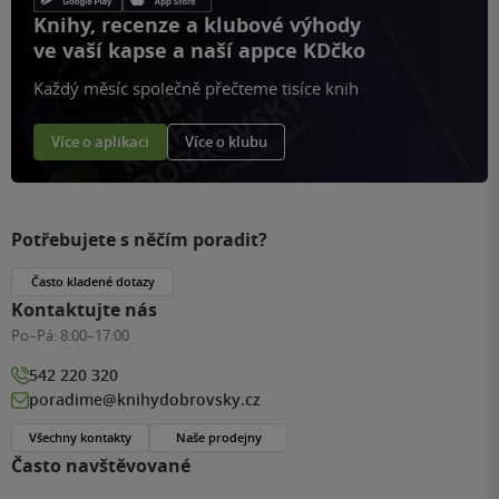
Knihy, recenze a klubové výhody
ve vaší kapse a naší appce KDčko
Každý měsíc společně přečteme tisíce knih
Více o aplikaci
Více o klubu
Potřebujete s něčím poradit?
Často kladené dotazy
Kontaktujte nás
Po–Pá:
8:00–17:00
542 220 320
poradime@knihydobrovsky.cz
Všechny kontakty
Naše prodejny
Často navštěvované