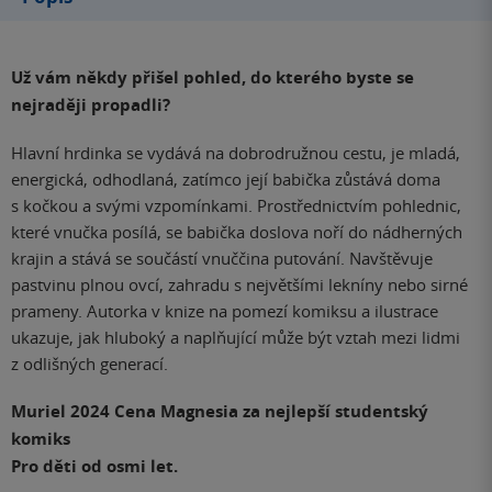
Už vám někdy přišel pohled, do kterého byste se
nejraději propadli?
Hlavní hrdinka se vydává na dobrodružnou cestu, je mladá,
energická, odhodlaná, zatímco její babička zůstává doma
s kočkou a svými vzpomínkami. Prostřednictvím pohlednic,
které vnučka posílá, se babička doslova noří do nádherných
krajin a stává se součástí vnuččina putování. Navštěvuje
pastvinu plnou ovcí, zahradu s největšími lekníny nebo sirné
prameny. Autorka v knize na pomezí komiksu a ilustrace
ukazuje, jak hluboký a naplňující může být vztah mezi lidmi
z odlišných generací.
Muriel 2024 Cena Magnesia za nejlepší studentský
komiks
Pro děti od osmi let.