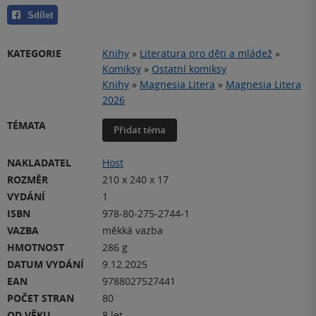
Sdílet
KATEGORIE
Knihy
»
Literatura pro děti a mládež
»
Komiksy
»
Ostatní komiksy
Knihy
»
Magnesia Litera
»
Magnesia Litera
2026
TÉMATA
Přidat téma
NAKLADATEL
Host
ROZMĚR
210 x 240 x 17
VYDÁNÍ
1
ISBN
978-80-275-2744-1
VAZBA
měkká vazba
HMOTNOST
286 g
DATUM VYDÁNÍ
9.12.2025
EAN
9788027527441
POČET STRAN
80
OD VĚKU
8 let