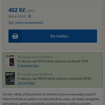
402 Kč
s DPH
Běžně 449 Kč
Jsme transparentní
Do košíku
Při zaslání zboží balíčkem
K nákupu nad 99 Kč
dárek zdarma
v hodnotě 19 Kč
E-shopové listy
Při zaslání zboží balíčkem
K nákupu nad 999 Kč
dárek zdarma
v hodnotě 299 Kč
Let na měsíc
Už vám někdy přišel pohled, do kterého byste se nejraději propadli?
Hlavní hrdinka se vydává na dobrodružnou cestu, je mladá, energická,
odhodlaná, zatímco její babička zůstává doma s kočkou a svými