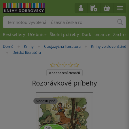
Vyhledávání
Bestsellery
Učebnice
Školní potřeby
Dark romance
Zachra
Nacházíte
Domů
Knihy
Cizojazyčná literatura
Knihy ve slovenštině
»
»
»
se
Detská literatúra
»
zde:
0.0
z
5
0 hodnocení čtenářů
hvězdiček
Rozprávkové príbehy
Nedostupné