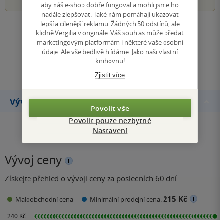
aby náš e-shop dobře fungoval a mohli jsme ho
nadále zlepšovat. Také nám pomáhají ukazovat
lepší a cílenější reklamu. Žádných 50 odstínů, ale
Zobrazit všechna hodnocení
klidně Vergilia v originále. Váš souhlas může předat
marketingovým platformám i některé vaše osobní
údaje. Ale vše bedlivě hlídáme. Jako naši vlastní
Přidat hodnocení
knihovnu!
Zjistit více
Vývoj ceny
Povolit vše
Povolit pouze nezbytné
Nastavení
Vývoj ceny
Získejte přehled o vývoji ceny za posledních 60 dní.
215 Kč
Maloobchodní cena
Minimální prodejní cena: