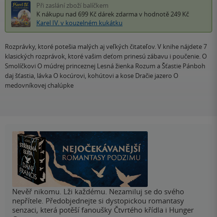
Při zaslání zboží balíčkem
K nákupu nad 699 Kč
dárek zdarma
v hodnotě 249 Kč
Karel IV. v kouzelném kukátku
Rozprávky, ktoré potešia malých aj veľkých čitateľov. V knihe nájdete 7
klasických rozprávok, ktoré vašim deťom prinesú zábavu i poučenie. O
Smolíčkovi O múdrej princeznej Lesná žienka Rozum a Šťastie Pánboh
daj šťastia, lávka O kocúrovi, kohútovi a kose Dračie jazero O
medovníkovej chalúpke
Nevěř nikomu. Lži každému. Nezamiluj se do svého
nepřítele. Předobjednejte si dystopickou romantasy
senzaci, která potěší fanoušky Čtvrtého křídla i Hunger