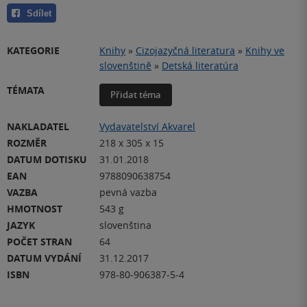
Sdílet
KATEGORIE
Knihy
»
Cizojazyčná literatura
»
Knihy ve
slovenštině
»
Detská literatúra
TÉMATA
Přidat téma
NAKLADATEL
Vydavatelství Akvarel
ROZMĚR
218 x 305 x 15
DATUM DOTISKU
31.01.2018
EAN
9788090638754
VAZBA
pevná vazba
HMOTNOST
543 g
JAZYK
slovenština
POČET STRAN
64
DATUM VYDÁNÍ
31.12.2017
ISBN
978-80-906387-5-4