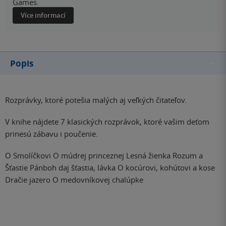
Games.
Více informací
Popis
Rozprávky, ktoré potešia malých aj veľkých čitateľov.
V knihe nájdete 7 klasických rozprávok, ktoré vašim deťom
prinesú zábavu i poučenie.
O Smolíčkovi O múdrej princeznej Lesná žienka Rozum a
Šťastie Pánboh daj šťastia, lávka O kocúrovi, kohútovi a kose
Dračie jazero O medovníkovej chalúpke