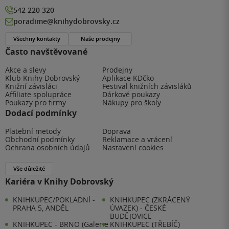
542 220 320
poradime@knihydobrovsky.cz
Všechny kontakty
Naše prodejny
Často navštěvované
Akce a slevy
Prodejny
Klub Knihy Dobrovský
Aplikace KDčko
Knižní závisláci
Festival knižních závisláků
Affiliate spolupráce
Dárkové poukazy
Poukazy pro firmy
Nákupy pro školy
Dodací podmínky
Platební metody
Doprava
Obchodní podmínky
Reklamace a vrácení
Ochrana osobních údajů
Nastavení cookies
Vše důležité
Kariéra v Knihy Dobrovský
KNIHKUPEC/POKLADNÍ -
KNIHKUPEC (ZKRÁCENÝ
PRAHA 5, ANDĚL
ÚVAZEK) - ČESKÉ
BUDĚJOVICE
KNIHKUPEC - BRNO (Galerie
KNIHKUPEC (TŘEBÍČ)