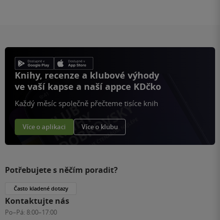
Knihy, recenze a klubové výhody
ve vaší kapse a naší appce KDčko
Každý měsíc společně přečteme tisíce knih
Více o aplikaci
Více o klubu
Potřebujete s něčím poradit?
Často kladené dotazy
Kontaktujte nás
Po–Pá:
8:00–17:00