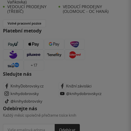
Vaňkovka)
VEDOUCÍ PRODEJNY
VEDOUCÍ PRODEJNY
(TŘEBÍČ)
(OLOMOUC - OC HANÁ)
Volné pracovní pozice
Platební metody
+ 17
Sledujte nás
KnihyDobrovsky.cz
Knižní závisláci
knihydobrovsky
@knihydobrovskycz
@knihydobrovsky
Odebírejte nás
Každý měsíc společně přečteme tisíce knih
Odebírat