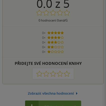
0.0
z
5
0
hodnocení čtenářů
0×
5 hvězdiček
0×
4 hvězdičky
0×
3 hvězdičky
0×
2 hvězdičky
0×
1 hvezdička
PŘIDEJTE SVÉ HODNOCENÍ KNIHY
1
2
3
4
5
Zobrazit všechna hodnocení