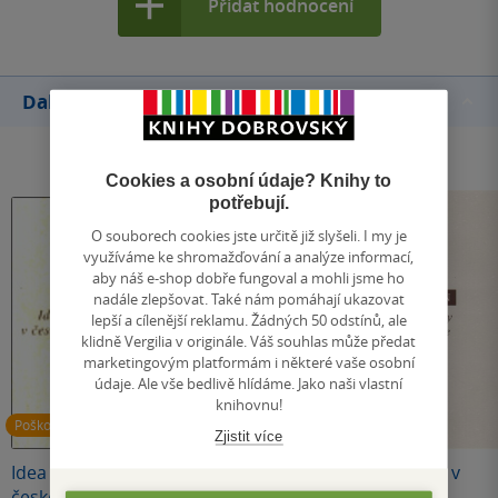
Přidat hodnocení
Další knihy autora
Cookies a osobní údaje? Knihy to
potřebují.
O souborech cookies jste určitě již slyšeli. I my je
využíváme ke shromažďování a analýze informací,
aby náš e-shop dobře fungoval a mohli jsme ho
nadále zlepšovat. Také nám pomáhají ukazovat
lepší a cílenější reklamu. Žádných 50 odstínů, ale
klidně Vergilia v originále. Váš souhlas může předat
marketingovým platformám i některé vaše osobní
údaje. Ale vše bedlivě hlídáme. Jako naši vlastní
knihovnu!
Poškozené
Zjistit více
Idea lidských práv v
Putování k čirému
Etické vztahy v
české duchovní
ekonomice