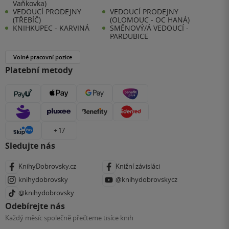
Vaňkovka)
VEDOUCÍ PRODEJNY
VEDOUCÍ PRODEJNY
(TŘEBÍČ)
(OLOMOUC - OC HANÁ)
KNIHKUPEC - KARVINÁ
SMĚNOVÝ/Á VEDOUCÍ -
PARDUBICE
Volné pracovní pozice
Platební metody
+ 17
Sledujte nás
KnihyDobrovsky.cz
Knižní závisláci
knihydobrovsky
@knihydobrovskycz
@knihydobrovsky
Odebírejte nás
Každý měsíc společně přečteme tisíce knih