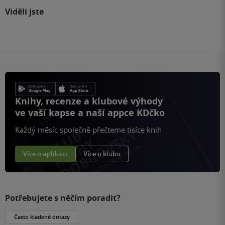
Viděli jste
Knihy, recenze a klubové výhody
ve vaší kapse a naší appce KDčko
Každý měsíc společně přečteme tisíce knih
Více o aplikaci
Více o klubu
Potřebujete s něčím poradit?
Často kladené dotazy