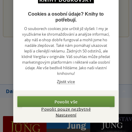
Hodnocení našich knihkupců: 0.0 z 5
Cookies a osobní údaje? Knihy to
potřebují.
1
2
3
4
5
O souborech cookies jste určitě již slyšeli. I my je
využíváme ke shromažďování a analýze informací,
aby náš e-shop dobře fungoval a mohli jsme ho
nadále zlepšovat. Také nám pomáhají ukazovat
Zobrazit všechna hodnocení
lepší a cílenější reklamu. Žádných 50 odstínů, ale
klidně Vergilia v originále. Váš souhlas může předat
marketingovým platformám i některé vaše osobní
Přidat hodnocení
údaje. Ale vše bedlivě hlídáme. Jako naši vlastní
knihovnu!
Zjistit více
Další knihy autora
Povolit vše
Povolit pouze nezbytné
Nastavení