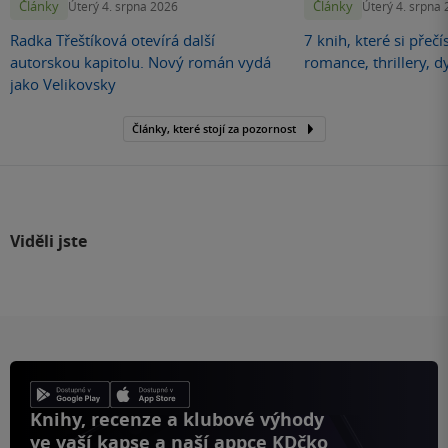
Články
Články
Úterý 4. srpna 2026
Úterý 4. srpna
Radka Třeštíková otevírá další
7 knih, které si přečí
autorskou kapitolu. Nový román vydá
romance, thrillery, d
jako Velikovsky
Články, které stojí za pozornost
Viděli jste
Knihy, recenze a klubové výhody
ve vaší kapse a naší appce KDčko