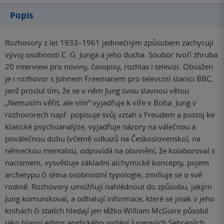
Popis
Rozhovory z let 1933–1961 jedinečným způsobem zachycují
vývoj osobnosti C. G. Junga a jeho ducha. Soubor tvoří zhruba
20 interview pro noviny, časopisy, rozhlas i televizi. Obsažen
je i rozhovor s Johnem Freemanem pro televizní stanici BBC,
jenž proslul tím, že se v něm Jung svou slavnou větou
„Nemusím věřit, ale vím“ vyjadřuje k víře v Boha. Jung v
rozhovorech např. popisuje svůj vztah s Freudem a postoj ke
klasické psychoanalýze, vyjadřuje názory na válečnou a
poválečnou dobu (včetně odkazů na Československo), na
německou mentalitu, odpovídá na obvinění, že kolaboroval s
nacismem, vysvětluje základní alchymické koncepty, pojem
archetypu či téma osobnostní typologie, zmiňuje se o své
rodině. Rozhovory umožňují nahlédnout do způsobu, jakým
Jung komunikoval, a odhalují informace, které se jinak v jeho
knihách či statích hledají jen těžko.William McGuire působil
jako hlavní editor anglického vydání Jungových Sebraných