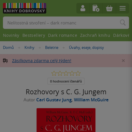
Vyhledávání
Novinky
Bestsellery
Dark romance
Zachraň knihu
Dárkové 
Nacházíte
Domů
Knihy
Beletrie
Úvahy, eseje, dopisy
»
»
»
se
zde:
Zásilkovna zdarma celý týden!
Za
0.0
z
5
0 hodnocení čtenářů
hvězdiček
Rozhovory s C. G. Jungem
Autor
Carl Gustav Jung
,
William McGuire