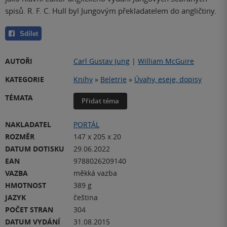
spisů. R. F. C. Hull byl Jungovým překladatelem do angličtiny.
Sdílet
AUTOŘI
Carl Gustav Jung
|
William McGuire
KATEGORIE
Knihy
»
Beletrie
»
Úvahy, eseje, dopisy
TÉMATA
Přidat téma
NAKLADATEL
PORTÁL
ROZMĚR
147 x 205 x 20
DATUM DOTISKU
29.06.2022
EAN
9788026209140
VAZBA
měkká vazba
HMOTNOST
389 g
JAZYK
čeština
POČET STRAN
304
DATUM VYDÁNÍ
31.08.2015