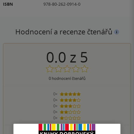
ISBN
978-80-262-0914-0
Hodnocení a recenze čtenářů
0.0
z
5
0
hodnocení čtenářů
0×
5 hvězdiček
0×
4 hvězdičky
0×
3 hvězdičky
0×
2 hvězdičky
0×
1 hvezdička
PŘIDEJTE SVÉ HODNOCENÍ KNIHY