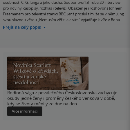
osobnosti C. G. Junga a jeho ducha. Soubor tvoří zhruba 20 interview
pro noviny, časopisy, rozhlas i televizi. Obsažen je i rozhovor s Johnem
Freemanem pro televizní stanici BBC, jenž proslul tím, že se v něm Jung
svou slavnou větou „Nemusím věřit, ale vím“ vyjadřuje k víře v Boha.…
Přejít na celý popis
Rodinná sága z poválečného Československa zachycuje
osudy jedné ženy i proměny českého venkova v době,
kdy se životy měnily ze dne na den.
Více informací