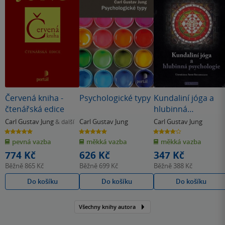
Červená kniha -
Psychologické typy
Kundaliní jóga a
čtenářská edice
hlubinná
psychologie
Carl Gustav Jung
Carl Gustav Jung
Carl Gustav Jung
& další
5.0
5.0
4.0
z
z
z
pevná vazba
měkká vazba
měkká vazba
5
5
5
hvězdiček
hvězdiček
hvězdiček
774 Kč
626 Kč
347 Kč
Běžně
865 Kč
Běžně
699 Kč
Běžně
388 Kč
Do košíku
Do košíku
Do košíku
Všechny knihy autora