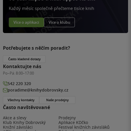
Každý měsíc společně přečteme tisíce knih
Více o aplikaci
Více o klubu
Potřebujete s něčím poradit?
Často kladené dotazy
Kontaktujte nás
Po–Pá:
8:00–17:00
542 220 320
poradime@knihydobrovsky.cz
Všechny kontakty
Naše prodejny
Často navštěvované
Akce a slevy
Prodejny
Klub Knihy Dobrovský
Aplikace KDčko
Knižní závisláci
Festival knižních závisláků