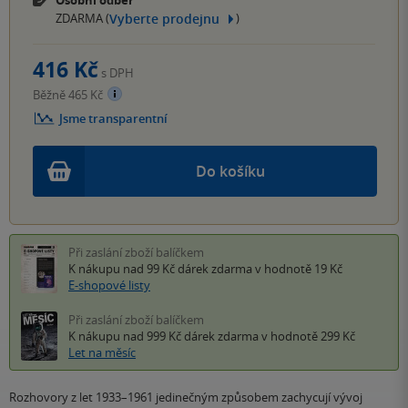
Osobní odběr
Vyberte prodejnu
ZDARMA (
)
416 Kč
s DPH
Běžně 465 Kč
Jsme transparentní
Do košíku
Při zaslání zboží balíčkem
K nákupu nad 99 Kč
dárek zdarma
v hodnotě 19 Kč
E-shopové listy
Při zaslání zboží balíčkem
K nákupu nad 999 Kč
dárek zdarma
v hodnotě 299 Kč
Let na měsíc
Rozhovory z let 1933–1961 jedinečným způsobem zachycují vývoj