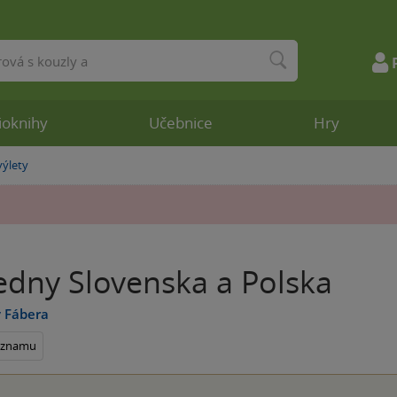
ioknihy
Učebnice
Hry
výlety
edny Slovenska a Polska
v Fábera
seznamu