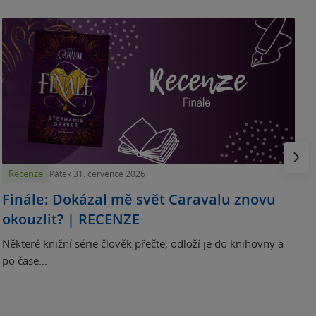
„
p
H
e
Násled
Recenze
Pátek 31. července 2026
Finále: Dokázal mě svět Caravalu znovu
okouzlit? | RECENZE
Některé knižní série člověk přečte, odloží je do knihovny a
po čase...