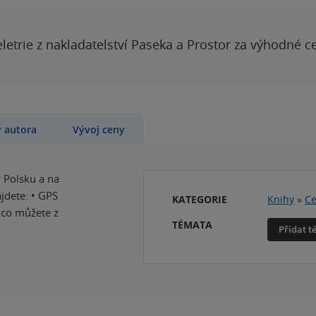
letrie z nakladatelství Paseka a Prostor za výhodné c
y autora
Vývoj ceny
v Polsku a na
jdete: • GPS
KATEGORIE
Knihy
»
Ce
 co můžete z
TÉMATA
Přidat 