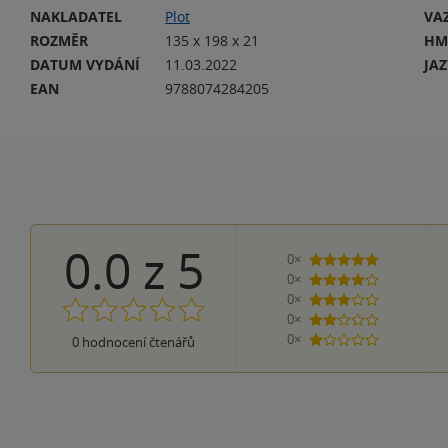
NAKLADATEL
Plot
VA
ROZMĚR
135 x 198 x 21
HM
DATUM VYDÁNÍ
11.03.2022
JA
EAN
9788074284205
0.0
z
5
0×
5 hvězdiček
0×
4 hvězdičky
0×
3 hvězdičky
0×
2 hvězdičky
0×
0
hodnocení čtenářů
1 hvezdička