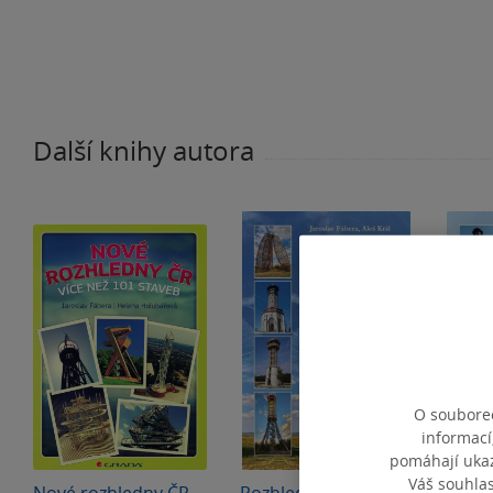
Další knihy autora
O souborec
informací
pomáhají ukazo
Váš souhla