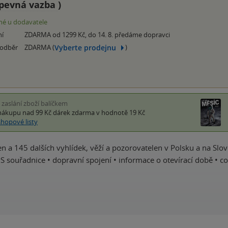
pevná vazba
)
é u dodavatele
ní
ZDARMA od 1299 Kč, do 14. 8. předáme dopravci
Vyberte prodejnu
 odběr
ZDARMA (
)
i zaslání zboží balíčkem
nákupu nad 99 Kč
dárek zdarma
v hodnotě 19 Kč
shopové listy
n a 145 dalších vyhlídek, věží a pozorovatelen v Polsku a na Sl
PS souřadnice • dopravní spojení • informace o otevírací době • co