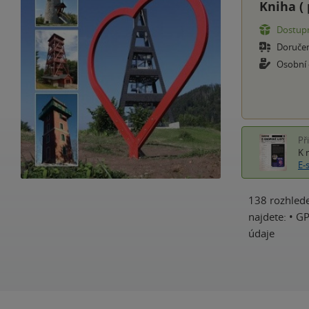
Kniha (
Dostupn
Doruče
Osobní
Př
K 
E-
138 rozhlede
najdete: • G
údaje