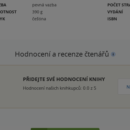
ZBA
pevná vazba
POČET ST
OTNOST
390 g
VYDÁNÍ
ZYK
čeština
ISBN
Hodnocení a recenze čtenářů
PŘIDEJTE SVÉ HODNOCENÍ KNIHY
N
Hodnocení našich knihkupců: 0.0 z 5