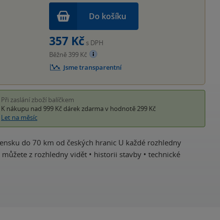
Do košíku
357 Kč
s DPH
Běžně 399 Kč
Jsme transparentní
Při zaslání zboží balíčkem
K nákupu nad 999 Kč
dárek zdarma
v hodnotě 299 Kč
Let na měsíc
ovensku do 70 km od českých hranic U každé rozhledny
 můžete z rozhledny vidět • historii stavby • technické