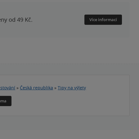
eny od 49 Kč.
Více informací
stování
»
Česká republika
»
Tipy na výlety
téma