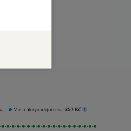
357 Kč
na
Minimální prodejní cena: