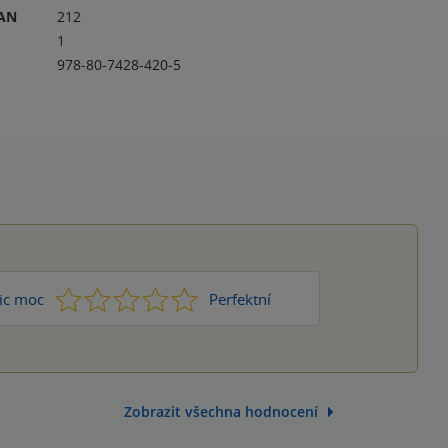
RAN
212
1
978-80-7428-420-5
1
2
3
4
5
ic moc
Perfektní
Zobrazit všechna hodnocení