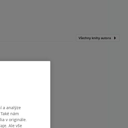
Všechny knihy autora
í a analýze
. Také nám
ia v originále.
je. Ale vše