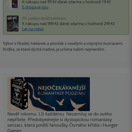
K nákupu nad 99 Kč
dárek zdarma
v hodnotě 19 Kč
E-shopové listy
Při zaslání zboží balíčkem
K nákupu nad 999 Kč
dárek zdarma
v hodnotě 299 Kč
Let na měsíc
Výbor z říkadel, hádanek a písniček s veselými a vtipnými ilustracemi.
Knížka, ze které dýchá tradice, je určena našim nejmenším.
Nevěř nikomu. Lži každému. Nezamiluj se do svého
nepřítele. Předobjednejte si dystopickou romantasy
senzaci, která potěší fanoušky Čtvrtého křídla i Hunger
Games.