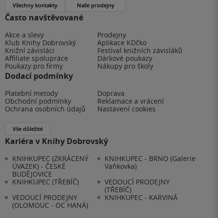
Všechny kontakty
Naše prodejny
Často navštěvované
Akce a slevy
Prodejny
Klub Knihy Dobrovský
Aplikace KDčko
Knižní závisláci
Festival knižních závisláků
Affiliate spolupráce
Dárkové poukazy
Poukazy pro firmy
Nákupy pro školy
Dodací podmínky
Platební metody
Doprava
Obchodní podmínky
Reklamace a vrácení
Ochrana osobních údajů
Nastavení cookies
Vše důležité
Kariéra v Knihy Dobrovský
KNIHKUPEC (ZKRÁCENÝ
KNIHKUPEC - BRNO (Galerie
ÚVAZEK) - ČESKÉ
Vaňkovka)
BUDĚJOVICE
KNIHKUPEC (TŘEBÍČ)
VEDOUCÍ PRODEJNY
(TŘEBÍČ)
VEDOUCÍ PRODEJNY
KNIHKUPEC - KARVINÁ
(OLOMOUC - OC HANÁ)