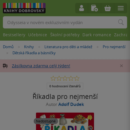
Vyhledávání
Bestsellery
Učebnice
Školní potřeby
Dark romance
Zachra
Nacházíte
Domů
Knihy
Literatura pro děti a mládež
Pro nejmenší
»
»
»
se
Dětská říkadla a básničky
»
zde:
Zásilkovna zdarma celý týden!
Za
0.0
z
5
0 hodnocení čtenářů
hvězdiček
Říkadla pro nejmenší
Autor
Adolf Dudek
Nedostupné