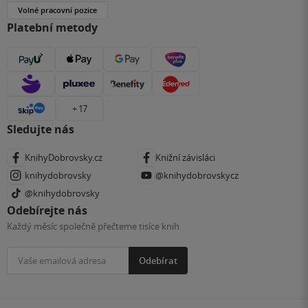
Volné pracovní pozice
Platební metody
+ 17
Sledujte nás
KnihyDobrovsky.cz
Knižní závisláci
knihydobrovsky
@knihydobrovskycz
@knihydobrovsky
Odebírejte nás
Každý měsíc společně přečteme tisíce knih
Odebírat