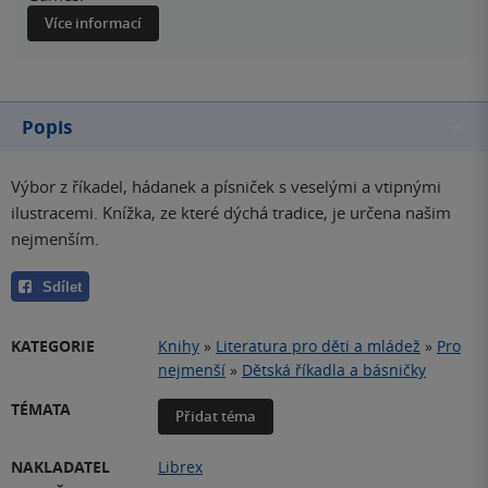
Více informací
Popis
Výbor z říkadel, hádanek a písniček s veselými a vtipnými
ilustracemi. Knížka, ze které dýchá tradice, je určena našim
nejmenším.
Sdílet
KATEGORIE
Knihy
»
Literatura pro děti a mládež
»
Pro
nejmenší
»
Dětská říkadla a básničky
TÉMATA
Přidat téma
NAKLADATEL
Librex