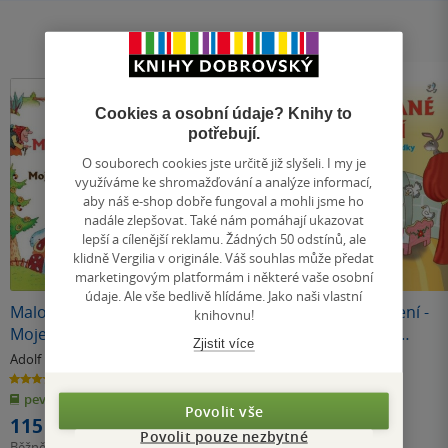
Cookies a osobní údaje? Knihy to
potřebují.
O souborech cookies jste určitě již slyšeli. I my je
využíváme ke shromažďování a analýze informací,
aby náš e-shop dobře fungoval a mohli jsme ho
nadále zlepšovat. Také nám pomáhají ukazovat
lepší a cílenější reklamu. Žádných 50 odstínů, ale
klidně Vergilia v originále. Váš souhlas může předat
marketingovým platformám i některé vaše osobní
údaje. Ale vše bedlivě hlídáme. Jako naši vlastní
Malované čtení -
Skákal pes přes
Malované čtení -
knihovnu!
Moje první
oves - Říkadla pro
Nejznámější
Zjistit více
pohádky
děti
pohádky
Adolf Dudek
Adolf Dudek
Adolf Dudek
5.0
4.5
0.0
z
z
z
pevná vazba
pevná vazba
pevná vazba
5
5
5
hvězdiček
hvězdiček
hvězdiček
Povolit vše
115 Kč
115 Kč
115 Kč
Povolit pouze nezbytné
Běžně
129 Kč
Běžně
129 Kč
Běžně
129 Kč