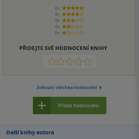
0×
5 hvězdiček
0×
4 hvězdičky
0×
3 hvězdičky
0×
2 hvězdičky
0×
1 hvezdička
PŘIDEJTE SVÉ HODNOCENÍ KNIHY
1
2
3
4
5
Zobrazit všechna hodnocení
Přidat hodnocení
Další knihy autora