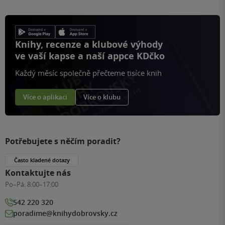
Knihy, recenze a klubové výhody
ve vaší kapse a naší appce KDčko
Každý měsíc společně přečteme tisíce knih
Více o aplikaci
Více o klubu
Potřebujete s něčím poradit?
Často kladené dotazy
Kontaktujte nás
Po–Pá:
8:00–17:00
542 220 320
poradime@knihydobrovsky.cz