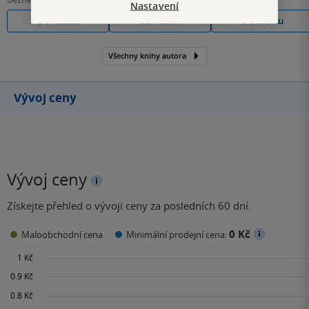
Nastavení
Do košíku
Do košíku
Do košíku
Všechny knihy autora
Vývoj ceny
Vývoj ceny
Získejte přehled o vývoji ceny za posledních 60 dní.
0 Kč
Maloobchodní cena
Minimální prodejní cena: