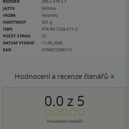
ROZMĚR
205 x 270 x 7
JAZYK
čeština
VAZBA
leporelo
HMOTNOST
501 g
ISBN
978-80-7228-671-3
POČET STRAN
22
DATUM VYDÁNÍ
11.06.2026
EAN
9788072286713
Hodnocení a recenze čtenářů
0.0
z
5
0
hodnocení čtenářů