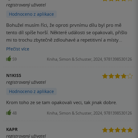
registrovaný uživatel
Hodnoceno z aplikace
Bohužel musím říci, že oproti prvnímu dílu byl pro mě
tento díl spíše horší. Některé události se opakovali, přišlo
mi to trochu zbytečně zdlouhavé a repetitivní a místy
předvídatelné. Avšak přesto se kniha četla dobře, rychle a
Přečíst
více
konec měl zas jistý moment překvapení, který je tedy
59
Kniha, Simon & Schuster, 2024, 9781398530126
cliffhanger na další díl. Na třetí díl se určitě také vrhnu a
doufám, že zase nabere víc na ději než díl tento.
N1KISS
registrovaný uživatel
Hodnoceno z aplikace
Krom toho ze se tam opakovali veci, tak jinak dobre.
48
Kniha, Simon & Schuster, 2024, 9781398530126
KAPR
registrovaný uživatel