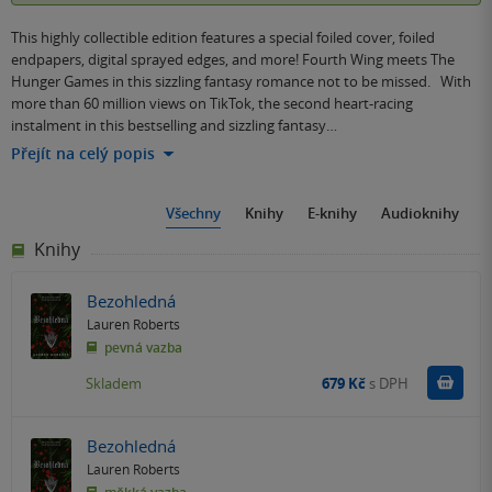
This highly collectible edition features a special foiled cover, foiled
endpapers, digital sprayed edges, and more! Fourth Wing meets The
Hunger Games in this sizzling fantasy romance not to be missed. With
more than 60 million views on TikTok, the second heart-racing
instalment in this bestselling and sizzling fantasy…
Přejít na celý popis
Všechny
Knihy
E-knihy
Audioknihy
Knihy
Bezohledná
Lauren Roberts
pevná vazba
Do k
Skladem
679 Kč
s DPH
Bezohledná
Lauren Roberts