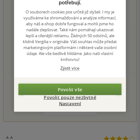
4.6
z
5
potřebují.
O souborech cookies jste určitě již slyšeli. I my je
využíváme ke shromažďování a analýze informací,
aby náš e-shop dobře fungoval a mohli jsme ho
851
hodnocení čtenářů
nadále zlepšovat. Také nám pomáhají ukazovat
lepší a cílenější reklamu. Žádných 50 odstínů, ale
592×
5 hvězdiček
klidně Vergilia v originále. Váš souhlas může předat
212×
marketingovým platformám i některé vaše osobní
4 hvězdičky
39×
údaje. Ale vše bedlivě hlídáme. Jako naši vlastní
3 hvězdičky
knihovnu!
7×
2 hvězdičky
0×
1 hvezdička
Zjistit více
PŘIDEJTE SVÉ HODNOCENÍ KNIHY
Povolit vše
Hodnocení našich knihkupců: 0.0 z 5
Povolit pouze nezbytné
Nastavení
1
2
3
4
5
^_^