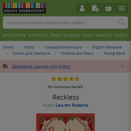
Vyhledávání
Bestsellery
Učebnice
Školní potřeby
Dark romance
Zachra
Nacházíte
Domů
Knihy
Cizojazyčná literatura
English literature
»
»
»
se
Fiction and Literature
Children and Teens
Young Adult
»
»
»
zde:
Zásilkovna zdarma celý týden!
Za
4.6
z
5
851 hodnocení čtenářů
hvězdiček
Reckless
Autor
Lauren Roberts