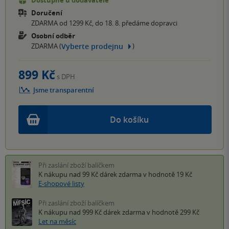
Dostupné u dodavatele
Doručení
ZDARMA od 1299 Kč, do 18. 8. předáme dopravci
Osobní odběr
Vyberte prodejnu
ZDARMA (
)
899 Kč
s DPH
Jsme transparentní
Do košíku
Při zaslání zboží balíčkem
K nákupu nad 99 Kč
dárek zdarma
v hodnotě 19 Kč
E-shopové listy
Při zaslání zboží balíčkem
K nákupu nad 999 Kč
dárek zdarma
v hodnotě 299 Kč
Let na měsíc