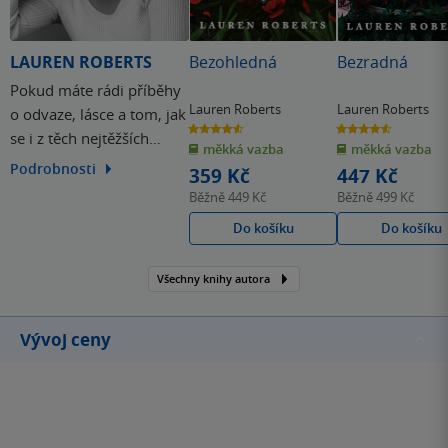
LAUREN ROBERTS
Bezohledná
Bezradná
Pokud máte rádi příběhy
Lauren Roberts
Lauren Roberts
o odvaze, lásce a tom, jak
4.6
4.6
se i z těch nejtěžších
z
z
měkká vazba
měkká vazba
5
5
hvězdiček
hvězdiček
situací dá vyjít silnější,
Podrobnosti
359 Kč
447 Kč
určitě byste neměli
Běžně
449 Kč
Běžně
499 Kč
Lauren Roberts
Do košíku
Do košíku
přehlédnout. Její knihy si
rychle získaly fanoušky
Všechny knihy autora
po celém světě a není
divu – zkrátka umí
vyprávět tak, že se…
Vývoj ceny