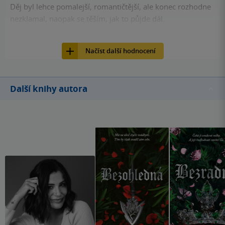
Děj byl lehce pomalejší, romantičtější, ale konec rozhodne
nezklamal, naopak se těším, jak to půjde dál.
43
Kniha, Simon & Schuster, 2024, 9781398530126
Načíst další hodnocení
Další knihy autora