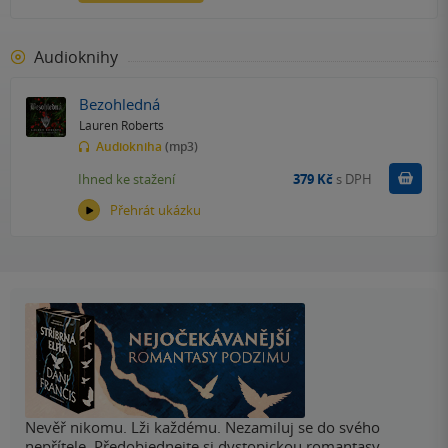
Audioknihy
Bezohledná
Lauren Roberts
Audiokniha
(mp3)
Koupit
Ihned ke stažení
379 Kč
s DPH
Přehrát ukázku
Nevěř nikomu. Lži každému. Nezamiluj se do svého
nepřítele. Předobjednejte si dystopickou romantasy