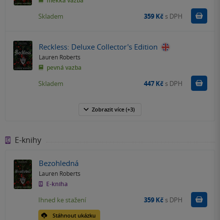
měkká vazba
Do k
Skladem
359 Kč
s DPH
Reckless: Deluxe Collector's Edition
Lauren Roberts
pevná vazba
Do k
Skladem
447 Kč
s DPH
Zobrazit
více
(+3)
E-knihy
Bezohledná
Lauren Roberts
E-kniha
Koupit
Ihned ke stažení
359 Kč
s DPH
Stáhnout ukázku