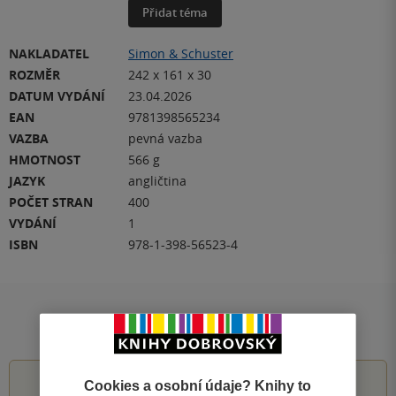
Přidat téma
NAKLADATEL
Simon & Schuster
ROZMĚR
242 x 161 x 30
DATUM VYDÁNÍ
23.04.2026
EAN
9781398565234
VAZBA
pevná vazba
HMOTNOST
566 g
JAZYK
angličtina
POČET STRAN
400
VYDÁNÍ
1
ISBN
978-1-398-56523-4
Hodnocení a recenze čtenářů
Cookies a osobní údaje? Knihy to