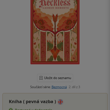
Uložit do seznamu
Součástí série:
Bezmocná
2. díl z 3
Kniha (
pevná vazba
)