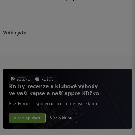
Viděli jste
Knihy, recenze a klubové výhody
ve vaší kapse a naší appce KDčko
Každý měsíc společně přečteme tisíce knih
Více o aplikaci
Více o klubu