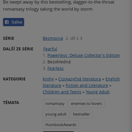
Be swept away by this bestselling, dagger-to-the-throat
romantasy trilogy taking the world by storm.
Sdílet
SÉRIE
Bezmocná
2. díl z 3
DALŠÍ ZE SÉRIE
Fearful
1.
Powerless: Deluxe Collector's Edition
2.
Bezohledná
3.
Fearless
KATEGORIE
Knihy
»
Cizojazyčná literatura
»
English
literature
»
Fiction and Literature
»
Children and Teens
»
Young Adult
TÉMATA
romantasy
enemies to lovers
young adult
bestseller
HumbookAwards