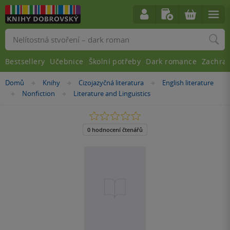
Vyhledávání
Bestsellery
Učebnice
Školní potřeby
Dark romance
Zachra
Nacházíte
Domů
Knihy
Cizojazyčná literatura
English literature
»
»
»
se
Nonfiction
Literature and Linguistics
»
»
zde:
0.0
z
5
0 hodnocení čtenářů
hvězdiček