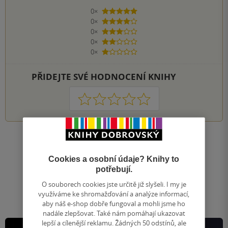
0×
5 hvězdiček
0×
4 hvězdičky
0×
3 hvězdičky
0×
2 hvězdičky
0×
1 hvezdička
PŘIDEJTE SVÉ HODNOCENÍ KNIHY
1
2
3
4
5
Nahoru
Zobrazeno 20 z 20
Cookies a osobní údaje? Knihy to
1
/ 1
potřebují.
Přejít
na
O souborech cookies jste určitě již slyšeli. I my je
stránku
využíváme ke shromažďování a analýze informací,
aby náš e-shop dobře fungoval a mohli jsme ho
nadále zlepšovat. Také nám pomáhají ukazovat
lepší a cílenější reklamu. Žádných 50 odstínů, ale