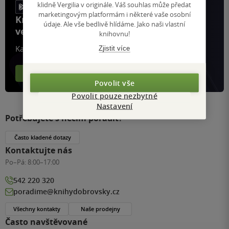
klidně Vergilia v originále. Váš souhlas může předat
marketingovým platformám i některé vaše osobní
Knihy, recenze a klubové výhody
údaje. Ale vše bedlivě hlídáme. Jako naši vlastní
ve vaší kapse a naší appce KDčko
knihovnu!
Každý měsíc společně přečteme tisíce knih
Zjistit více
Více o aplikaci
Více o klubu
Povolit vše
Povolit pouze nezbytné
Nastavení
Potřebujete s něčím poradit?
Často kladené dotazy
Kontaktujte nás
Po–Pá:
8:00–17:00
542 220 320
poradime@knihydobrovsky.cz
Všechny kontakty
Naše prodejny
Často navštěvované