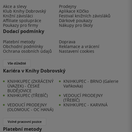
Akce a slevy
Prodejny
Klub Knihy Dobrovský
Aplikace KDčko
Knižní závisláci
Festival knižních závisláků
Affiliate spolupráce
Dárkové poukazy
Poukazy pro firmy
Nákupy pro školy
Dodací podmínky
Platební metody
Doprava
Obchodní podmínky
Reklamace a vrácení
Ochrana osobních údajů
Nastavení cookies
Vše důležité
Kariéra v Knihy Dobrovský
KNIHKUPEC (ZKRÁCENÝ
KNIHKUPEC - BRNO (Galerie
ÚVAZEK) - ČESKÉ
Vaňkovka)
BUDĚJOVICE
KNIHKUPEC (TŘEBÍČ)
VEDOUCÍ PRODEJNY
(TŘEBÍČ)
VEDOUCÍ PRODEJNY
KNIHKUPEC - KARVINÁ
(OLOMOUC - OC HANÁ)
Volné pracovní pozice
Platební metody