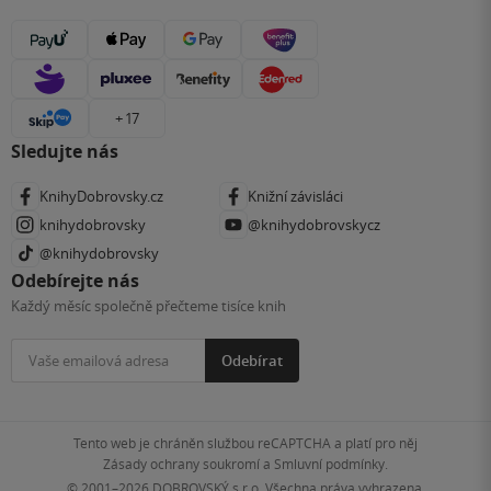
+ 17
Sledujte nás
KnihyDobrovsky.cz
Knižní závisláci
knihydobrovsky
@knihydobrovskycz
@knihydobrovsky
Odebírejte nás
Každý měsíc společně přečteme tisíce knih
Odebírat
Tento web je chráněn službou reCAPTCHA a platí pro něj
Zásady ochrany soukromí
a
Smluvní podmínky
.
© 2001–2026
DOBROVSKÝ s.r.o. Všechna práva vyhrazena.