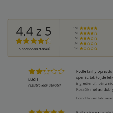
4.4
z
5
37×
5 hvězdiče
7×
4 hvězdičky
7×
3 hvězdičky
3×
2 hvězdičky
1×
55
hodnocení čtenářů
1 hvezdička
Podle knihy opravdu z
špenát, tak to jde le
LUCIE
ingrediencí), pár z n
registrovaný uživatel
Kosačík měl asi dobrý
Pomohla vám tato rece
Knížku jsem dostala j