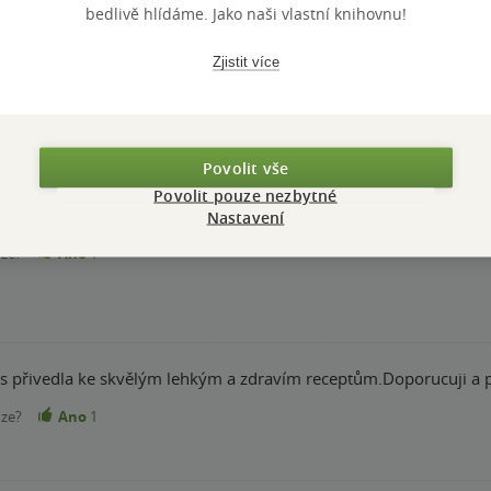
bedlivě hlídáme. Jako naši vlastní knihovnu!
odle Břicháče, super, nákup, recepty, fotky, výborná motivace a 
Zjistit více
nze?
Ano
1
Povolit vše
Povolit pouze nezbytné
stovali. Recepty, ktere moc nenadchnou, ale neurazi. Mela jsem zv
Nastavení
nze?
Ano
1
ás přivedla ke skvělým lehkým a zdravím receptům.Doporucuji a p
nze?
Ano
1