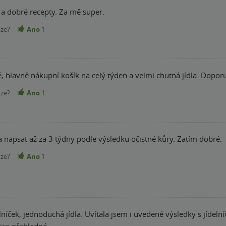
 a dobré recepty. Za mě super.
nze?
Ano
1
, hlavně nákupní košík na celý týden a velmi chutná jídla. Doporu
nze?
Ano
1
napsat až za 3 týdny podle výsledku očistné kůry. Zatím dobré.
nze?
Ano
1
lníček, jednoduchá jídla. Uvítala jsem i uvedené výsledky s jíde