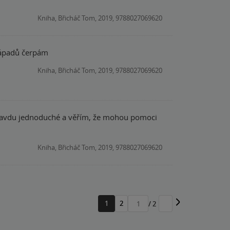
Kniha, Břicháč Tom, 2019, 9788027069620
 nápadů čerpám
Kniha, Břicháč Tom, 2019, 9788027069620
opravdu jednoduché a věřím, že mohou pomoci
Kniha, Břicháč Tom, 2019, 9788027069620
1
2
/ 2
Přejít
na
stránku