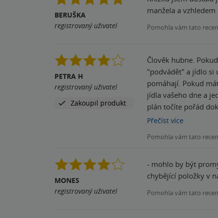
manžela a vzhledem 
BERUŠKA
registrovaný uživatel
Pomohla vám tato rece
Člověk hubne. Pokud chcete zhubnout, doporučuji, ale v některých chvílích to chce hodně sebezapření a někdy prostě musíte
"podvádět" a jídlo si
PETRA H
pomáhají. Pokud máte
registrovaný uživatel
jídla vašeho dne a jediné, co se po vás
Zakoupil produkt
plán točíte pořád dok
prachobyčejná saláto
Přečíst
více
suroviny, jinak by se
Pomohla vám tato rece
s tím opravdu bojova
týdnu už jsme nakupov
- mohlo by být promyš
složila přímo z něj. Knihu hodnotím vesměs kladně, opravdu nám pomohla, týdně šla dvě kila dolů (u manžela ještě víc, ach jo), ale
je třeba upozornit na 
MONES
registrovaný uživatel
Pomohla vám tato rece