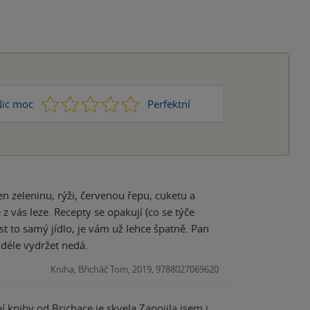
1
2
3
4
5
ic moc
Perfektní
n zeleninu, rýži, červenou řepu, cuketu a
z vás leze. Recepty se opakují (co se týče
st to samý jídlo, je vám už lehce špatně. Pan
 déle vydržet nedá.
Kniha, Břicháč Tom, 2019, 9788027069620
í knihy od Brichace je skvela.Zapojila jsem i