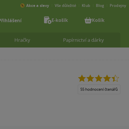
Akce a slevy
Vše důležité
Klub
Blog
Prodejny
E-košík
Košík
Přihlášení
Hračky
Papírnictví a dárky
4.4
z
5
55 hodnocení čtenářů
hvězdiček