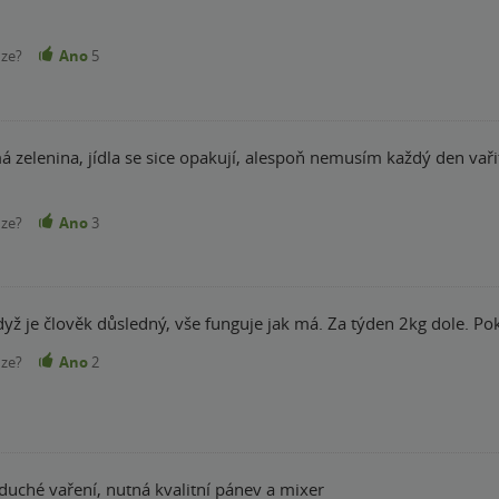
nze?
Ano
5
á zelenina, jídla se sice opakují, alespoň nemusím každý den vařit.
nze?
Ano
3
yž je člověk důsledný, vše funguje jak má. Za týden 2kg dole. Pok
nze?
Ano
2
oduché vaření, nutná kvalitní pánev a mixer