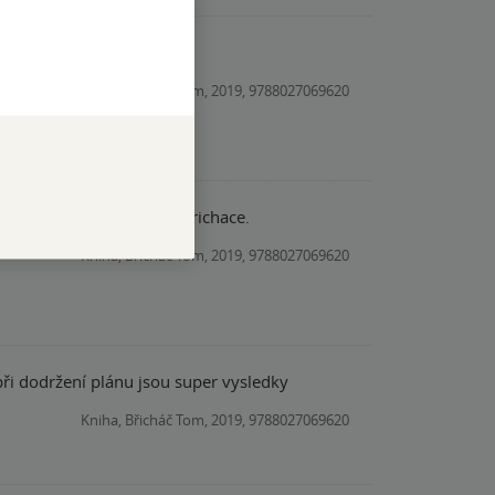
pomoc při hubnutí
Kniha, Břicháč Tom, 2019, 9788027069620
olit asi jinou knizku od Brichace.
Kniha, Břicháč Tom, 2019, 9788027069620
ři dodržení plánu jsou super vysledky
Kniha, Břicháč Tom, 2019, 9788027069620