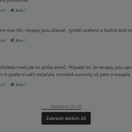
ice přehledné.
nze?
Ano
1
 mi moc líbí, recepty jsou úžasné , rychlé uvařeno a hodně dost
nze?
Ano
1
 přečetla hned jak mi přišla domů. Připadá mi, že recepty jsou 
m si podle ní vařit nezačala, nicméně suroviny už jsem si koupila.
nze?
Ano
1
Zobrazeno 20 z 25
Zobrazit dalších 20