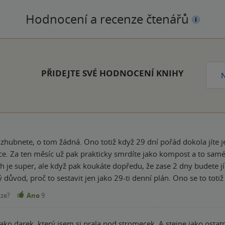
Hodnocení a recenze čtenářů
k
PŘIDEJTE SVÉ HODNOCENÍ KNIHY
N
hubnete, o tom žádná. Ono totiž když 29 dní pořád dokola jíte je
hce. Za ten měsíc už pak prakticky smrdíte jako kompost a to samé 
ich je super, ale když pak koukáte dopředu, že zase 2 dny budete jí
 důvod, proč to sestavit jen jako 29-ti denní plán. Ono se to totiž
nze?
Ano
9
ako darek, který jsem si prala pod stromecek. A stejne jako ostatn