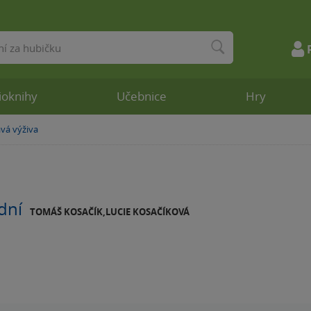
ioknihy
Učebnice
Hry
vá výživa
dní
TOMÁŠ KOSAČÍK,LUCIE KOSAČÍKOVÁ