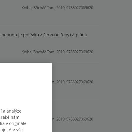
Kniha, Břicháč Tom, 2019, 9788027069620
t nebudu je polévka z červené řepy) Z plánu
Kniha, Břicháč Tom, 2019, 9788027069620
Kniha, Břicháč Tom, 2019, 9788027069620
í a analýze
. Také nám
Kniha, Břicháč Tom, 2019, 9788027069620
ia v originále.
je. Ale vše