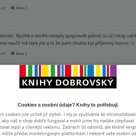
nze?
Ano
2
ážením. Rychlé a skvělé recepty (popravdě jediné co už nikdy vaři
á naučil mě lépe jíst a to že jsem zhubla byl příjemný bonus :-)
nze?
Ano
2
u a chtěla jsem svou.
nze?
Ano
1
Cookies a osobní údaje? Knihy to potřebují.
vaná a hlavně jsou jídla rychle hotová
h cookies jste určitě již slyšeli. I my je využíváme ke shromažďován
, aby náš e-shop dobře fungoval a mohli jsme ho nadále zlepšovat
nze?
Ano
1
vat lepší a cílenější reklamu. Žádných 50 odstínů, ale klidně Vergil
s může předat marketingovým platformám i některé vaše osobní úda