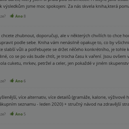
k výsledkům jsme moc spokojeni. Za nás skvela kniha,která pom
nze?
Ano
8
 upravit podle sebe. Kniha vám nenásilně opakuje to, co by všichn
 slabší vůli a potřebujete se držet něčeho konkrétního, je tohle
 bude chtít, je trocha času k vaření. Jsou ovšem věci, které jí musím vytknout - v podstatě celý
ola cuketu, mrkev, petržel a celer, jen pokaždé v jiném skupenstv
vá okurka? Prvních 10 dní jsme se snažili recepty dodržovat opr
 to nedalo jíst. Další věc, která mě opravdu vytáčí, je v podstatě 
nze?
Ano
6
li a několikrát došlo na dodatečnou návštěvu obchodu, protože j
ali tak, že jsem místo seznamu, který je daný na každý týden, pr
lenější, více alternativ, více detailů (gramáže, kalorie, výživové
chybějící položky v nákupním seznamu - leden 2020) + s
to, že až tak úžasné, jak to všichni prezentují, to není.
nze?
Ano
5