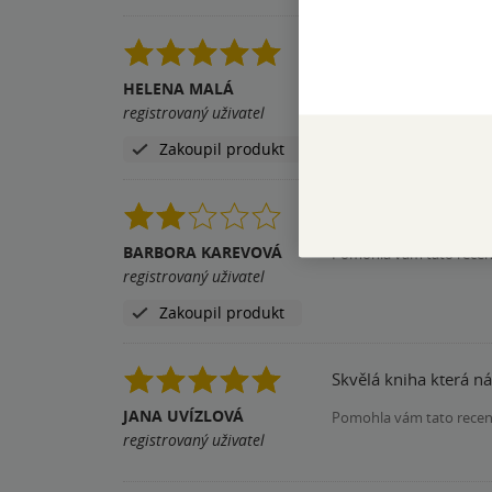
vaříme už 2. týden p
HELENA MALÁ
Pomohla vám tato rece
registrovaný uživatel
Zakoupil produkt
Knizku jsme jen proli
BARBORA KAREVOVÁ
Pomohla vám tato rece
registrovaný uživatel
Zakoupil produkt
Skvělá kniha která n
JANA UVÍZLOVÁ
Pomohla vám tato rece
registrovaný uživatel