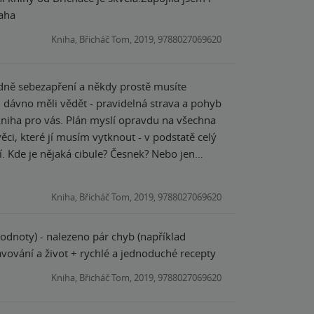
aha
Kniha, Břicháč Tom, 2019, 9788027069620
i dávno měli vědět - pravidelná strava a pohyb
 kniha pro vás. Plán myslí opravdu na všechna
í. Kde je nějaká cibule? Česnek? Nebo jen
avdu striktně, teď už prostě obměňujeme
neexistující gramáž čehokoliv. První týden jsme
Kniha, Břicháč Tom, 2019, 9788027069620
sme to prostě vůbec neodhadli. Ve třetím
ostě projela celý jídelníček a seznam si
 hodnoty) - nalezeno pár chyb (například
tručný návod na zdravější stravování a život + rychlé a jednoduché recepty
Kniha, Břicháč Tom, 2019, 9788027069620