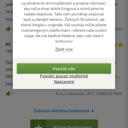
využíváme ke shromažďování a analýze informací,
jednalo se o vůbec jeden z prvních pramenů zabývajících
aby náš e-shop dobře fungoval a mohli jsme ho
se psychickou deprivací u nás. Kniha moc pěkně
nadále zlepšovat. Také nám pomáhají ukazovat
zpracovává a podává poznatky, které byly o tomto tématu
lepší a cílenější reklamu. Žádných 50 odstínů, ale
Přečíst
více
shromážděny.
klidně Vergilia v originále. Váš souhlas může předat
50
Kniha, Karolinum, 2011, 9788024619835
marketingovým platformám i některé vaše osobní
údaje. Ale vše bedlivě hlídáme. Jako naši vlastní
knihovnu!
KC
Zjistit více
registrovaný uživatel
Toto je taková psychologická klasika, tato kniha je i dnes
Povolit vše
stále aktuální. Určitě by neměla chybět v knihovničce
Povolit pouze nezbytné
žádného dětského psychologa popř. dalších pomáhajících
Nastavení
pracovníků, kteří pracují s dětmi.
Přečíst
více
7
Kniha, Karolinum, 2011, 9788024619835
Zobrazit všechna hodnocení
Přidat hodnocení