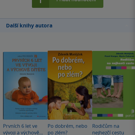
Další knihy autora
Prvních 6 let ve
Po dobrém, nebo
Rodičům na
vývoji a výchově
po zlém?
nejhezčí cestu