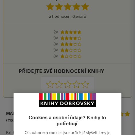
2
hodnocení čtenářů
2×
5 hvězdiček
0×
4 hvězdičky
0×
3 hvězdičky
0×
2 hvězdičky
0×
1 hvezdička
PŘIDEJTE SVÉ HODNOCENÍ KNIHY
1
2
3
4
5
MARKÉTA NĚMCOVÁ
Cookies a osobní údaje? Knihy to
registrovaný uživatel
potřebují.
Kniha pojednává o poměrně dost závažném tématu a
O souborech cookies jste určitě již slyšeli. I my je