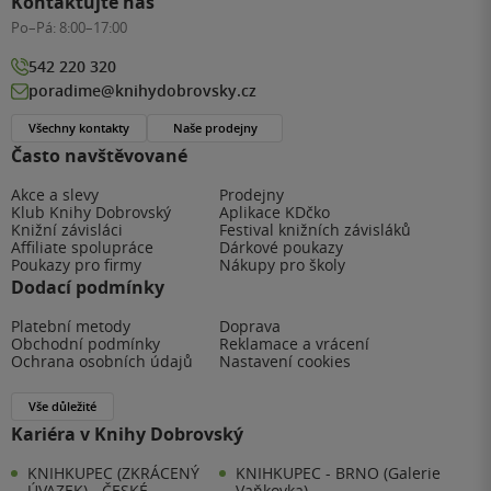
Kontaktujte nás
Po–Pá:
8:00–17:00
542 220 320
poradime@knihydobrovsky.cz
Všechny kontakty
Naše prodejny
Často navštěvované
Akce a slevy
Prodejny
Klub Knihy Dobrovský
Aplikace KDčko
Knižní závisláci
Festival knižních závisláků
Affiliate spolupráce
Dárkové poukazy
Poukazy pro firmy
Nákupy pro školy
Dodací podmínky
Platební metody
Doprava
Obchodní podmínky
Reklamace a vrácení
Ochrana osobních údajů
Nastavení cookies
Vše důležité
Kariéra v Knihy Dobrovský
KNIHKUPEC (ZKRÁCENÝ
KNIHKUPEC - BRNO (Galerie
ÚVAZEK) - ČESKÉ
Vaňkovka)