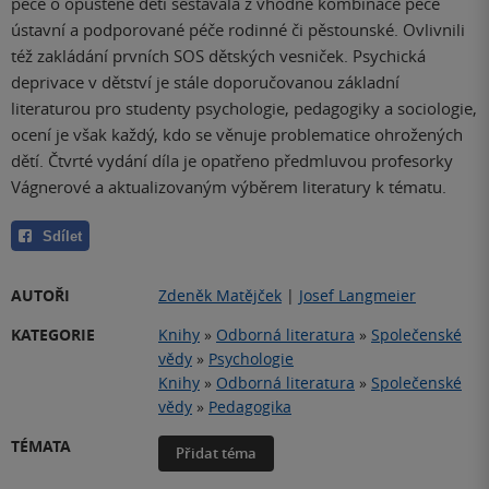
péče o opuštěné děti sestávala z vhodné kombinace péče
ústavní a podporované péče rodinné či pěstounské. Ovlivnili
též zakládání prvních SOS dětských vesniček. Psychická
deprivace v dětství je stále doporučovanou základní
literaturou pro studenty psychologie, pedagogiky a sociologie,
ocení je však každý, kdo se věnuje problematice ohrožených
dětí. Čtvrté vydání díla je opatřeno předmluvou profesorky
Vágnerové a aktualizovaným výběrem literatury k tématu.
Sdílet
AUTOŘI
Zdeněk Matějček
|
Josef Langmeier
KATEGORIE
Knihy
»
Odborná literatura
»
Společenské
vědy
»
Psychologie
Knihy
»
Odborná literatura
»
Společenské
vědy
»
Pedagogika
TÉMATA
Přidat téma