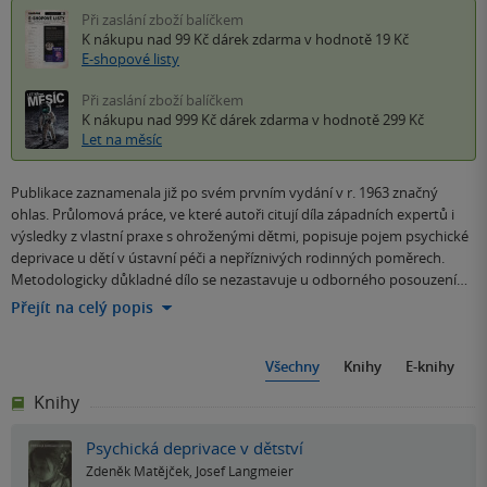
Při zaslání zboží balíčkem
K nákupu nad 99 Kč
dárek zdarma
v hodnotě 19 Kč
E-shopové listy
Při zaslání zboží balíčkem
K nákupu nad 999 Kč
dárek zdarma
v hodnotě 299 Kč
Let na měsíc
Publikace zaznamenala již po svém prvním vydání v r. 1963 značný
ohlas. Průlomová práce, ve které autoři citují díla západních expertů i
výsledky z vlastní praxe s ohroženými dětmi, popisuje pojem psychické
deprivace u dětí v ústavní péči a nepříznivých rodinných poměrech.
Metodologicky důkladné dílo se nezastavuje u odborného posouzení…
Přejít na celý popis
Všechny
Knihy
E-knihy
Knihy
Psychická deprivace v dětství
Zdeněk Matějček
,
Josef Langmeier