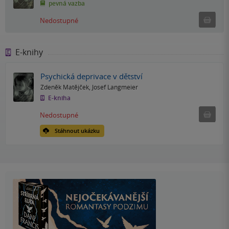
pevná vazba
Ned
Nedostupné
E-knihy
Psychická deprivace v dětství
Zdeněk Matějček
,
Josef Langmeier
E-kniha
Nedostu
Nedostupné
Stáhnout ukázku