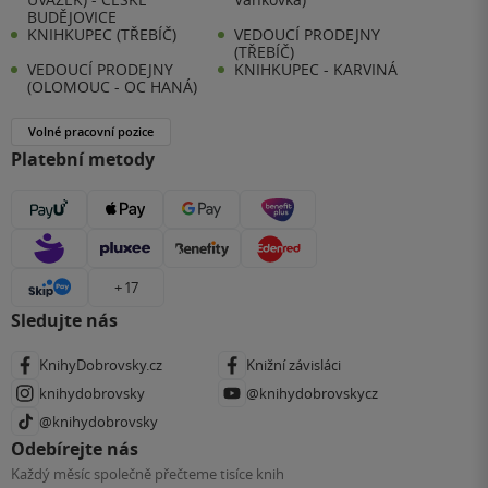
BUDĚJOVICE
KNIHKUPEC (TŘEBÍČ)
VEDOUCÍ PRODEJNY
(TŘEBÍČ)
VEDOUCÍ PRODEJNY
KNIHKUPEC - KARVINÁ
(OLOMOUC - OC HANÁ)
Volné pracovní pozice
Platební metody
+ 17
Sledujte nás
KnihyDobrovsky.cz
Knižní závisláci
knihydobrovsky
@knihydobrovskycz
@knihydobrovsky
Odebírejte nás
Každý měsíc společně přečteme tisíce knih