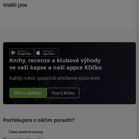
Viděli jste
Knihy, recenze a klubové výhody
ve vaší kapse a naší appce KDčko
Každý měsíc společně přečteme tisíce knih
Více o aplikaci
Více o klubu
Potřebujete s něčím poradit?
Často kladené dotazy