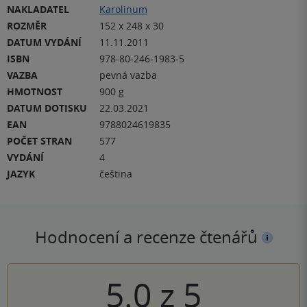
NAKLADATEL
Karolinum
ROZMĚR
152 x 248 x 30
DATUM VYDÁNÍ
11.11.2011
ISBN
978-80-246-1983-5
VAZBA
pevná vazba
HMOTNOST
900 g
DATUM DOTISKU
22.03.2021
EAN
9788024619835
POČET STRAN
577
VYDÁNÍ
4
JAZYK
čeština
Hodnocení a recenze čtenářů
5.0
z
5