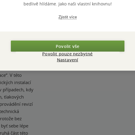
az „elektrische
bedlivě hlídáme. Jako naši vlastní knihovnu!
ní“. Od konce
váděly
Zjistit více
é obvykle v
 jako se dříve
ctrical
kládáme jako
Povolit vše
osti se v
Povolit pouze nezbytné
Nastavení
edná prakticky o
ykové
ce“. V této
ických instalací
v případech, kdy
ch, tlakových
 provádění revizí
otechnická
protože bez
 byť sebe lépe
ruhá část této