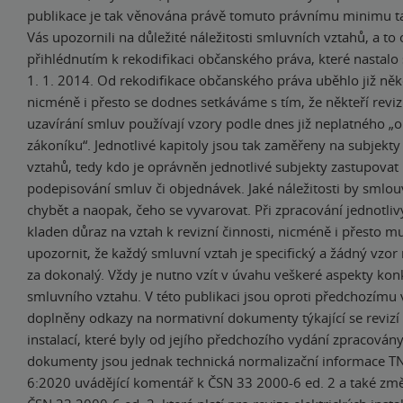
publikace je tak věnována právě tomuto právnímu minimu 
Vás upozornili na důležité náležitosti smluvních vztahů, a to 
přihlédnutím k rekodifikaci občanského práva, které nastalo 
1. 1. 2014. Od rekodifikace občanského práva uběhlo již něko
nicméně i přesto se dodnes setkáváme s tím, že někteří revizn
uzavírání smluv používají vzory podle dnes již neplatného 
zákoníku“. Jednotlivé kapitoly jsou tak zaměřeny na subjekt
vztahů, tedy kdo je oprávněn jednotlivé subjekty zastupovat 
podepisování smluv či objednávek. Jaké náležitosti by smlo
chybět a naopak, čeho se vyvarovat. Při zpracování jednotlivý
kladen důraz na vztah k revizní činnosti, nicméně i přesto 
upozornit, že každý smluvní vztah je specifický a žádný vzor
za dokonalý. Vždy je nutno vzít v úvahu veškeré aspekty kon
smluvního vztahu. V této publikaci jsou oproti předchozímu
doplněny odkazy na normativní dokumenty týkající se revizí 
instalací, které byly od jejího předchozího vydání zpracován
dokumenty jsou jednak technická normalizační informace T
6:2020 uvádějící komentář k ČSN 33 2000-6 ed. 2 a také z