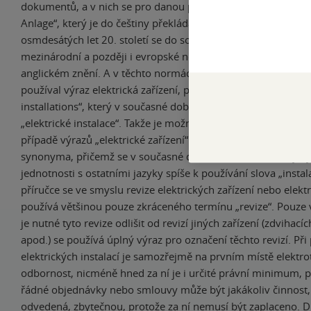
dokumentů, a v nich se pro danou problematiku používal výr
Anlage“, který je do češtiny překládán jako „elektrické zaříze
osmdesátých let 20. století se do soustavy ČSN stále více za
mezinárodní a později i evropské normy, které byly přístupn
anglickém znění. A v těchto normách se ve stejném významu,
používal výraz elektrická zařízení, používá anglický výraz „ele
installations“, který v současné době ve většině případů pře
„elektrické instalace“. Takže je možno uvést, že v dané souvisl
případě výrazů „elektrické zařízení“ a „elektrické instalace“ j
synonyma, přičemž se v současné době kloníme v rámci jaz
jednotnosti s ostatními jazyky spíše k používání slova „instala
příručce se ve smyslu revize elektrických zařízení nebo elektr
používá většinou pouze zkráceného termínu „revize“. Pouze 
je nutné tyto revize odlišit od revizí jiných zařízení (zdvihací
apod.) se používá úplný výraz pro označení těchto revizí. Při
elektrických instalací je samozřejmě na prvním místě elektr
odbornost, nicméně hned za ní je i určité právní minimum, 
řádné objednávky nebo smlouvy může být jakákoliv činnost,
odvedená, zbytečnou, protože za ní nemusí být zaplaceno. D