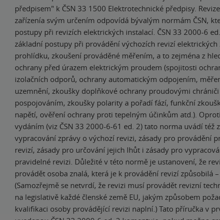
předpisem" k ČSN 33 1500 Elektrotechnické předpisy. Revize
zařízenía svým určením odpovídá bývalým normám ČSN, kte
postupy při revizích elektrických instalací. ČSN 33 2000-6 e
základní postupy při provádění výchozích revizí elektrických z
prohlídku, zkoušení prováděné měřením, a to zejména z hle
ochrany před úrazem elektrickým proudem (spojitosti ochra
izolačních odporů, ochrany automatickým odpojením, měře
uzemnění, zkoušky doplňkové ochrany proudovými chrániči 
pospojováním, zkoušky polarity a pořadí fází, funkční zkouš
napětí, ověření ochrany proti tepelným účinkům atd.). Opro
vydáním (viz ČSN 33 2000-6-61 ed. 2) tato norma uvádí též 
vypracování zprávy o výchozí revizi, zásady pro provádění p
revizí, zásady pro určování jejich lhůt i zásady pro vypracov
pravidelné revizi. Důležité v této normě je ustanovení, že rev
provádět osoba znalá, která je k provádění revizí způsobilá –
(Samozřejmě se netvrdí, že revizi musí provádět revizní techn
na legislativě každé členské země EU, jakým způsobem pož
kvalifikaci osoby provádějící revizi naplní.) Tato příručka v pr