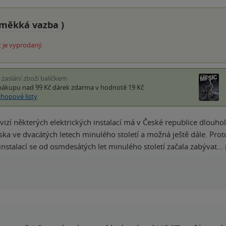
měkká vazba
)
 je vyprodaný.
i zaslání zboží balíčkem
nákupu nad 99 Kč
dárek zdarma
v hodnotě 19 Kč
shopové listy
vizí některých elektrických instalací má v České republice dlouho
ka ve dvacátých letech minulého století a možná ještě dále. Proto
 instalací se od osmdesátých let minulého století začala zabývat…