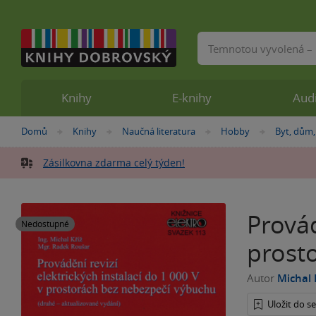
Vyhledávání
Knihy
E-knihy
Aud
Nacházíte
Domů
Knihy
Naučná literatura
Hobby
Byt, dům,
»
»
»
»
se
zde:
Zásilkovna zdarma celý týden!
Provád
Nedostupné
prost
Autor
Michal 
Uložit do 