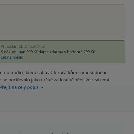
hvěz
Při zaslání zboží balíčkem
K nákupu nad 999 Kč
dárek zdarma
v hodnotě 299 Kč
Let na měsíc
letou tradici, která sahá až k začátkům samostatného
 se pociťovalo jako určité zadostiučinění, že revizemi
Přejít na celý popis