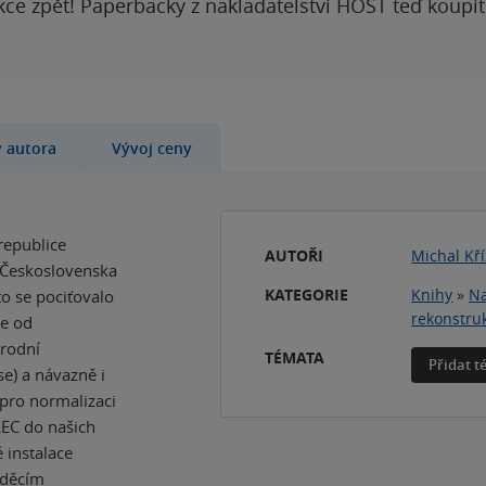
kce zpět! Paperbacky z nakladatelství HOST teď koupí
y autora
Vývoj ceny
republice
AUTOŘI
Michal Kří
 Československa
KATEGORIE
Knihy
»
Na
to se pociťovalo
rekonstru
se od
árodní
TÉMATA
Přidat 
e) a návazně i
pro normalizaci
LEC do našich
 instalace
áděcím