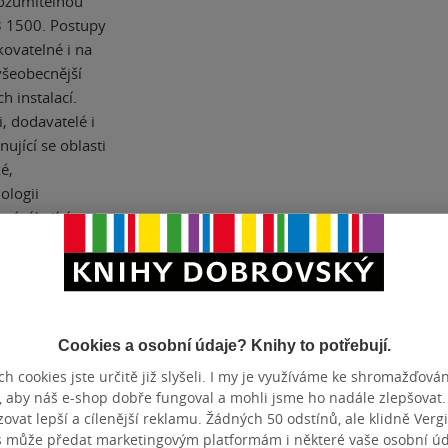
ozumitelnou
3 1500. Postupy
kovatelné i na
všeobecnější
h instalací.
i, dodavatelé i
ující se oblasti
é,
ologii
í týkající se i
y dané oblasti
1965 Všeobecné
, která až do
í poskytují
řiblížení,
Cookies a osobní údaje? Knihy to potřebují.
rá tu předchozí
h cookies jste určitě již slyšeli. I my je využíváme ke shromažďován
řed úrazem
, aby náš e-shop dobře fungoval a mohli jsme ho nadále zlepšovat
 změně došlo?
vat lepší a cílenější reklamu. Žádných 50 odstínů, ale klidně Vergil
ěmecky psaných
s může předat marketingovým platformám i některé vaše osobní úda