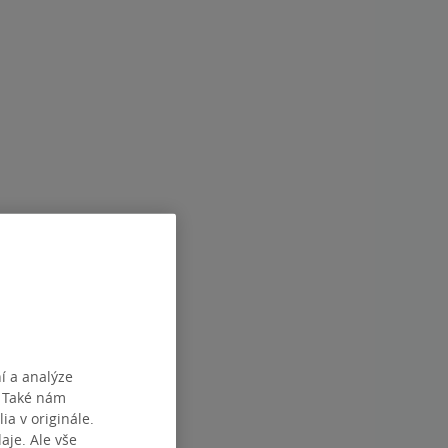
í a analýze
. Také nám
ia v originále.
je. Ale vše