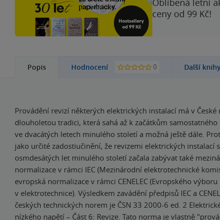
Oblíbená letní a
ceny od 99 Kč!
0
Popis
Hodnocení
Další knih
Provádění revizí některých elektrických instalací má v České 
dlouholetou tradici, která sahá až k začátkům samostatného
ve dvacátých letech minulého století a možná ještě dále. Pro
jako určité zadostiučinění, že revizemi elektrických instalací 
osmdesátých let minulého století začala zabývat také mezin
normalizace v rámci IEC (Mezinárodní elektrotechnické komis
evropská normalizace v rámci CENELEC (Evropského výboru 
v elektrotechnice). Výsledkem zavádění předpisů lEC a CENE
českých technických norem je ČSN 33 2000-6 ed. 2 Elektrické
nízkého napětí – Část 6: Revize. Tato norma je vlastně "prov