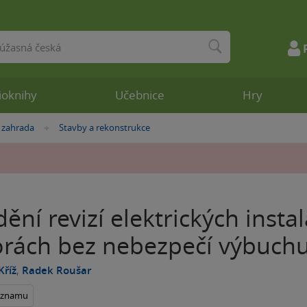
ioknihy
Učebnice
Hry
 zahrada
Stavby a rekonstrukce
»
ění revizí elektrických instal
orách bez nebezpečí výbuch
Kříž
,
Radek Roušar
seznamu