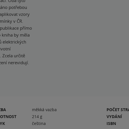
lací. Oba tyto
oláno potřebou
 aplikovat vzory
mínky v ČR.
 publikace přímo
o kniha by měla
 elektrických
ivotní
 Zcela určitě
zení nerevidují.
ZBA
měkká vazba
POČET ST
OTNOST
214 g
VYDÁNÍ
ZYK
čeština
ISBN