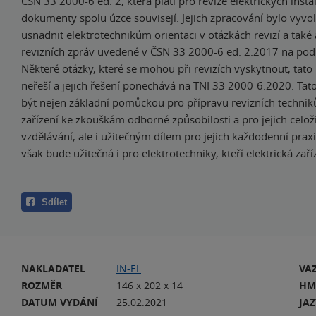
ČSN 33 2000-6 ed. 2, která platí pro revize elektrických insta
dokumenty spolu úzce souvisejí. Jejich zpracování bylo vyv
usnadnit elektrotechnikům orientaci v otázkách revizí a také
revizních zpráv uvedené v ČSN 33 2000-6 ed. 2:2017 na pod
Některé otázky, které se mohou při revizích vyskytnout, tato
neřeší a jejich řešení ponechává na TNI 33 2000-6:2020. Tat
být nejen základní pomůckou pro přípravu revizních techniků
zařízení ke zkouškám odborné způsobilosti a pro jejich celož
vzdělávání, ale i užitečným dílem pro jejich každodenní praxi.
však bude užitečná i pro elektrotechniky, kteří elektrická zaří
Sdílet
NAKLADATEL
IN-EL
VA
ROZMĚR
146 x 202 x 14
HM
DATUM VYDÁNÍ
25.02.2021
JA