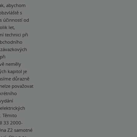
tak, abychom
obzvláště s
s účinností od
lik let,
í technici při
„obchodního
y závazkových
při
uvě neměly
ch kapitol je
musíme důrazně
 nelze považovat
krétního
 vydání
elektrických
y. Těmito
NI 33 2000-
měna Z2 samotné