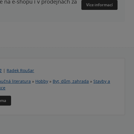
te na e-shopu i v prodejnách za
Více informací
ž
|
Radek Roušar
učná literatura
»
Hobby
»
Byt, dům, zahrada
»
Stavby a
kce
téma