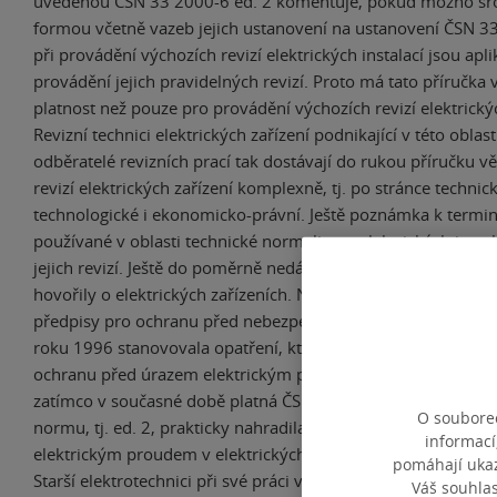
uvedenou ČSN 33 2000-6 ed. 2 komentuje, pokud možno sr
formou včetně vazeb jejich ustanovení na ustanovení ČSN 3
při provádění výchozích revizí elektrických instalací jsou apli
provádění jejich pravidelných revizí. Proto má tato příručka 
platnost než pouze pro provádění výchozích revizí elektrickýc
Revizní technici elektrických zařízení podnikající v této oblast
odběratelé revizních prací tak dostávají do rukou příručku věn
revizí elektrických zařízení komplexně, tj. po stránce technick
technologické i ekonomicko-právní. Ještě poznámka k termin
používané v oblasti technické normalizace elektrických instalac
jejich revizí. Ještě do poměrně nedávné doby technické norm
hovořily o elektrických zařízeních. Například ČSN 34 1010:
předpisy pro ochranu před nebezpečným dotykovým napětím
roku 1996 stanovovala opatření, která u elektrických zařízen
ochranu před úrazem elektrickým proudem při dotyku nebo p
zatímco v současné době platná ČSN 33 2000-4-41 ed. 3, kte
O souborec
normu, tj. ed. 2, prakticky nahradila, se zabývá ochranou p
informací
elektrickým proudem v elektrických instalacích. Proč k této
pomáhají ukazo
Starší elektrotechnici při své práci vycházeli především z n
Váš souhla