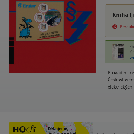
Kniha (
Produkt
Př
K 
E-
Provádění re
Českoslovens
elektrických