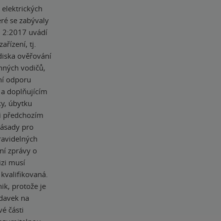
 elektrických
ré se zabývaly
d. 2:2017 uvádí
ařízení, tj.
diska ověřování
nných vodičů,
ní odporu
a doplňujícím
ky, úbytku
ti předchozím
zásady pro
ravidelných
ání zprávy o
izi musí
 kvalifikovaná.
ik, protože je
adavek na
vé části