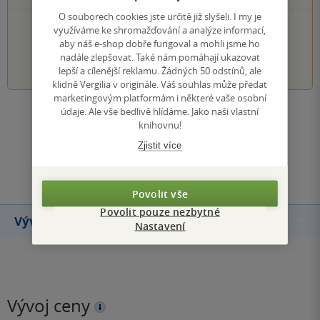
O souborech cookies jste určitě již slyšeli. I my je
PŘIDEJTE SVÉ HODNOCENÍ KNIHY
využíváme ke shromažďování a analýze informací,
aby náš e-shop dobře fungoval a mohli jsme ho
1
2
3
4
5
nadále zlepšovat. Také nám pomáhají ukazovat
lepší a cílenější reklamu. Žádných 50 odstínů, ale
klidně Vergilia v originále. Váš souhlas může předat
marketingovým platformám i některé vaše osobní
údaje. Ale vše bedlivě hlídáme. Jako naši vlastní
Zobrazit všechna hodnocení
knihovnu!
Zjistit více
Přidat hodnocení
Povolit vše
Povolit pouze nezbytné
Vývoj ceny
Nastavení
Vývoj ceny