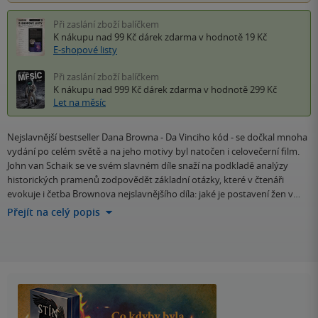
Při zaslání zboží balíčkem
K nákupu nad 99 Kč
dárek zdarma
v hodnotě 19 Kč
E-shopové listy
Při zaslání zboží balíčkem
K nákupu nad 999 Kč
dárek zdarma
v hodnotě 299 Kč
Let na měsíc
Nejslavnější bestseller Dana Browna - Da Vinciho kód - se dočkal mnoha
vydání po celém světě a na jeho motivy byl natočen i celovečerní film.
John van Schaik se ve svém slavném díle snaží na podkladě analýzy
historických pramenů zodpovědět základní otázky, které v čtenáři
evokuje i četba Brownova nejslavnějšího díla: jaké je postavení žen v…
Přejít na celý popis