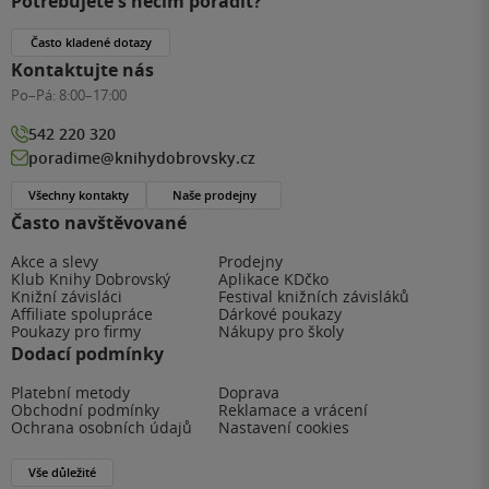
Potřebujete s něčím poradit?
Často kladené dotazy
Kontaktujte nás
Po–Pá:
8:00–17:00
542 220 320
poradime@knihydobrovsky.cz
Všechny kontakty
Naše prodejny
Často navštěvované
Akce a slevy
Prodejny
Klub Knihy Dobrovský
Aplikace KDčko
Knižní závisláci
Festival knižních závisláků
Affiliate spolupráce
Dárkové poukazy
Poukazy pro firmy
Nákupy pro školy
Dodací podmínky
Platební metody
Doprava
Obchodní podmínky
Reklamace a vrácení
Ochrana osobních údajů
Nastavení cookies
Vše důležité