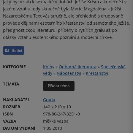
jaký byl vztah k sexualitě v dobách Ježíše Krista a konečně i v
jakém vztahu tedy skutečně byla Marie Magdaléna k Ježíši
Nazaretskému.Text vás stručně, ale přehledně a erudovaně
provede dějinami esoterního křesťanství od samotného Ježíše,
přes gnostickou literaturu, příběhy o rytířích grálu až po
otázky vztahu esoterického poznání a moderní církve.
Sdílet
KATEGORIE
Knihy
»
Odborná literatura
»
Společenské
vědy
»
Náboženství
»
Křesťanství
TÉMATA
Přidat téma
NAKLADATEL
Grada
ROZMĚR
140 x 210 x 10
ISBN
978-80-247-3251-0
VAZBA
měkká vazba
DATUM VYDÁNÍ
1.05.2010