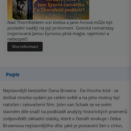
Nad Thornfieldem visí kletba a Jane Airová může být
poslední nadějí na její prolomení. Gotická romantasy
inspirovaná Janou Eyrovou plná magie, tajemství a
nebezpečí.
Více informací
Popis
Nejslavnější bestseller Dana Browna - Da Vinciho kód - se
dočkal mnoha vydání po celém světě a na jeho motivy byl
natočen i celovečerní film. John van Schaik se ve svém
slavném díle snaží na podkladě analýzy historických pramenů
zodpovědět základní otázky, které v čtenáři evokuje i četba
Brownova nejslavnějšího díla: jaké je postavení žen v církvi,