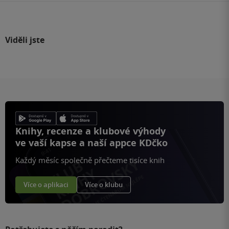
Viděli jste
Knihy, recenze a klubové výhody
ve vaší kapse a naší appce KDčko
Každý měsíc společně přečteme tisíce knih
Více o aplikaci
Více o klubu