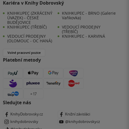
Kariéra v Knihy Dobrovský
KNIHKUPEC (ZKRÁCENÝ
KNIHKUPEC - BRNO (Galerie
ÚVAZEK) - ČESKÉ
Vaňkovka)
BUDĚJOVICE
KNIHKUPEC (TŘEBÍČ)
VEDOUCÍ PRODEJNY
(TŘEBÍČ)
VEDOUCÍ PRODEJNY
KNIHKUPEC - KARVINÁ
(OLOMOUC - OC HANÁ)
Volné pracovní pozice
Platební metody
+ 17
Sledujte nás
KnihyDobrovsky.cz
Knižní závisláci
knihydobrovsky
@knihydobrovskycz