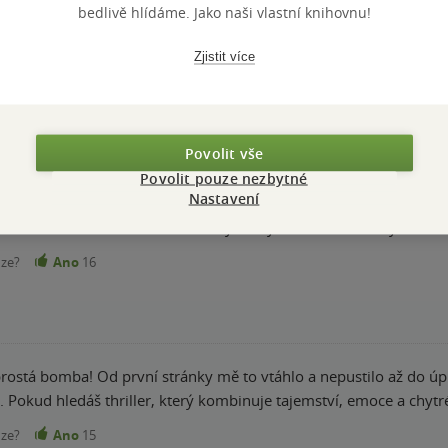
bedlivě hlídáme. Jako naši vlastní knihovnu!
Zjistit více
t napsal skvělou knihu. Stahuji ale hvězdičku za první půlku kni
ečně spád a dej krásně gradoval až do konce. Takže knihu doporuč
Povolit vše
nze?
Ano
19
Povolit pouze nezbytné
Nastavení
la. Od tohoto autora mám všechny knihy a zatím mě nikdy nezklama
nze?
Ano
16
ostá bomba! Od první stránky mě to vtáhlo a nepustilo až do úpl
. Pokud hledáš thriller, který kombinuje tajemství, emoce a chytr
nze?
Ano
15