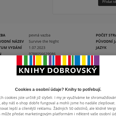
Přidat 
ZBA
pevná vazba
POČET ST
VODNÍ NÁZEV
Survive the Night
PŮVODNÍ J
TUM VYDÁNÍ
1.07.2023
JAZYK
N
9788056629086
Hodnocení a recenze čtenářů
Cookies a osobní údaje? Knihy to potřebují.
h cookies jste určitě již slyšeli. I my je využíváme ke shromažďován
k
PŘIDEJTE SVÉ HODNOCENÍ KNIHY
, aby náš e-shop dobře fungoval a mohli jsme ho nadále zlepšovat
N
vat lepší a cílenější reklamu. Žádných 50 odstínů, ale klidně Vergil
Hodnocení našich knihkupců: 0.0 z 5
s může předat marketingovým platformám i některé vaše osobní úda