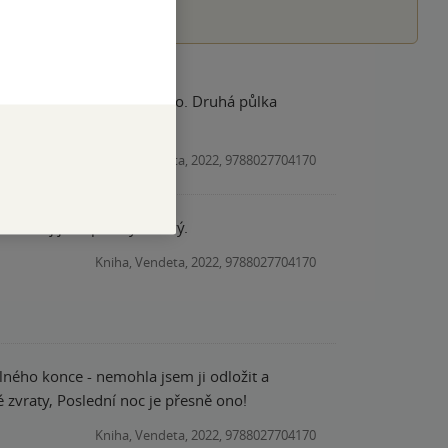
hy, kde se to zbytečně táhlo. Druhá půlka
uji.
Kniha, Vendeta, 2022, 9788027704170
l. Děj je napínavý a čtivý.
Kniha, Vendeta, 2022, 9788027704170
ného konce - nemohla jsem ji odložit a
é zvraty, Poslední noc je přesně ono!
Kniha, Vendeta, 2022, 9788027704170