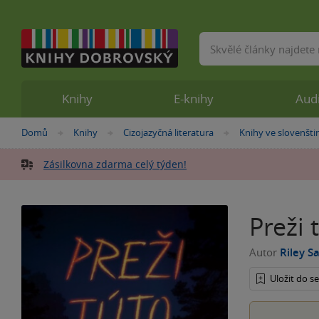
Vyhledávání
Knihy
E-knihy
Aud
Nacházíte
Domů
Knihy
Cizojazyčná literatura
Knihy ve slovenšti
»
»
»
se
zde:
Zásilkovna zdarma celý týden!
Preži 
Autor
Riley S
Uložit do 