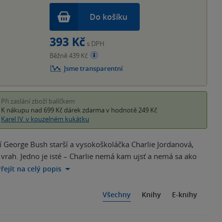
Do košíku
393 Kč
s DPH
Běžně 439 Kč
Jsme transparentní
Při zaslání zboží balíčkem
K nákupu nad 699 Kč
dárek zdarma
v hodnotě 249 Kč
Karel IV. v kouzelném kukátku
George Bush starší a vysokoškoláčka Charlie Jordanová,
 vrah. Jedno je isté – Charlie nemá kam ujsť a nemá sa ako
řejít na celý popis
Všechny
Knihy
E-knihy