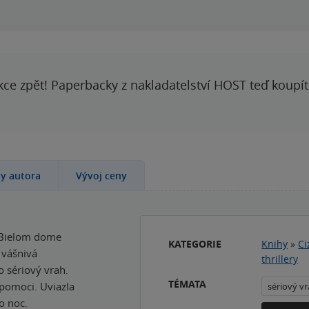
kce zpět! Paperbacky z nakladatelství HOST teď koupí
hy autora
Vývoj ceny
 Bielom dome
KATEGORIE
Knihy
»
Ci
 vášnivá
thrillery
o sériový vrah.
TÉMATA
 pomoci. Uviazla
sériový v
o noc.