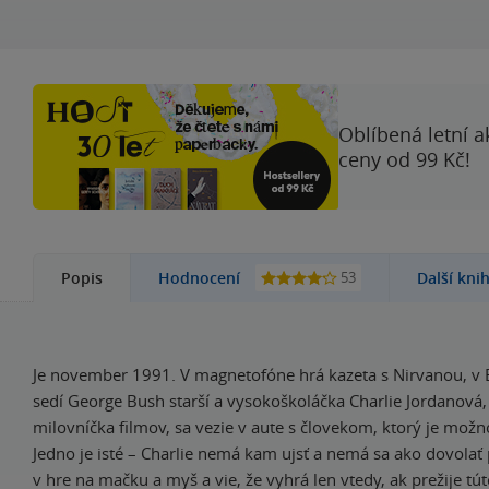
Oblíbená letní a
ceny od 99 Kč!
53
Popis
Hodnocení
Další kni
Je november 1991. V magnetofóne hrá kazeta s Nirvanou, v
sedí George Bush starší a vysokoškoláčka Charlie Jordanová,
milovníčka filmov, sa vezie v aute s človekom, ktorý je možn
Jedno je isté – Charlie nemá kam ujsť a nemá sa ako dovolať
v hre na mačku a myš a vie, že vyhrá len vtedy, ak prežije tút