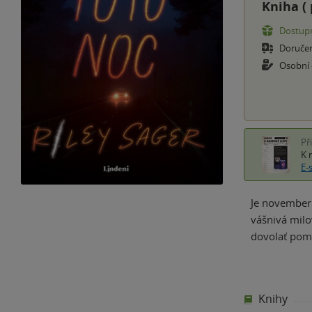
Kniha (
Dostupn
Doruče
Osobní
Př
K 
E-
Je november 
vášnivá milo
dovolať pomo
Knihy