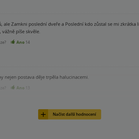
, ale Zamkni poslední dveře a Poslední kdo zůstal se mi zkrátka lí
, vážně píše skvěle.
nze?
Ano
14
y nejen postava děje trpěla halucinacemi.
nze?
Ano
13
Načíst další hodnocení