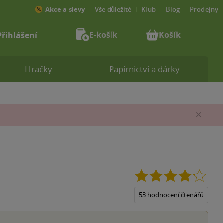
Akce a slevy
Vše důležité
Klub
Blog
Prodejny
E-košík
Košík
Přihlášení
Hračky
Papírnictví a dárky
Zav
4.2
z
5
53 hodnocení čtenářů
hvězd