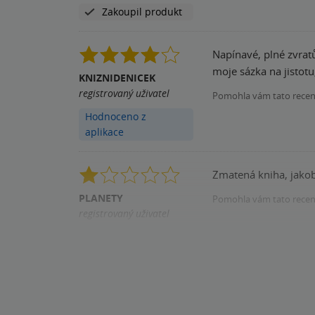
Zakoupil produkt
Napínavé, plné zvratů
moje sázka na jistotu
KNIZNIDENICEK
registrovaný uživatel
Pomohla vám tato rece
Hodnoceno z
aplikace
Zmatená kniha, jakob
PLANETY
Pomohla vám tato rece
registrovaný uživatel
Zakoupil produkt