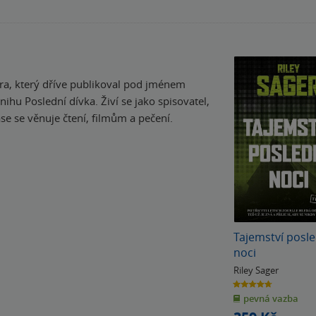
ra, který dříve publikoval pod jménem
ihu Poslední dívka. Živí se jako spisovatel,
se se věnuje čtení, filmům a pečení.
Tajemství posle
noci
Riley Sager
4.7
z
pevná vazba
5
hvězdiček