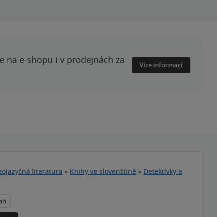
te na e-shopu i v prodejnách za
Více informací
zojazyčná literatura
»
Knihy ve slovenštině
»
Detektívky a
rah