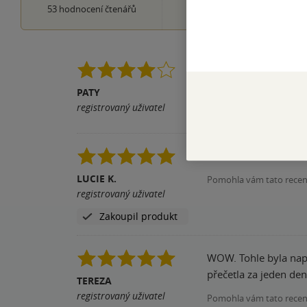
2×
53
hodnocení čtenářů
1 hvezdička
Autor nezklamal a opě
knihy začala mít kon
PATY
registrovaný uživatel
Pomohla vám tato rece
Kniha se mi moc líbi
LUCIE K.
Pomohla vám tato rece
registrovaný uživatel
Zakoupil produkt
WOW. Tohle byla napr
přečetla za jeden den
TEREZA
registrovaný uživatel
Pomohla vám tato rece