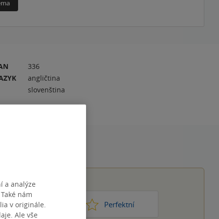
téma
RAN
336
AZYK
angličtina
slovenština
í a analýze
. Také nám
1
2
3
4
5
ic moc
Perfektní
ia v originále.
je. Ale vše