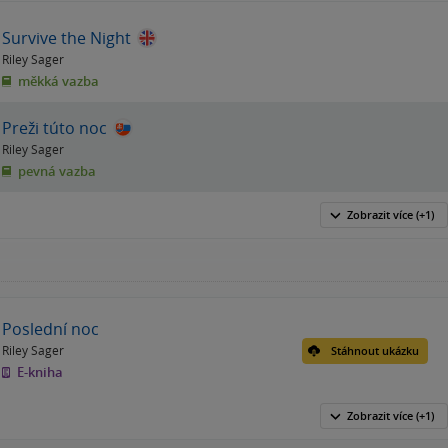
Survive the Night
Riley Sager
měkká vazba
Preži túto noc
Riley Sager
pevná vazba
Zobrazit
více
(+1)
Poslední noc
Riley Sager
Stáhnout ukázku
E-kniha
Zobrazit
více
(+1)