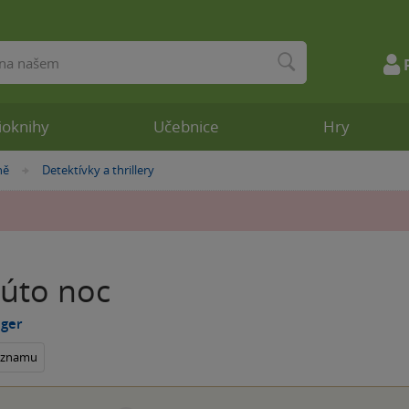
ioknihy
Učebnice
Hry
ně
Detektívky a thrillery
»
túto noc
ager
seznamu