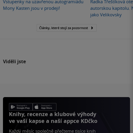
Vstupenky na uzavřenou autogramiádu
Radka Třeštíková otev
Mony Kasten jsou v prodeji!
autorskou kapitolu.
jako Velikovsky
Články, které stojí za pozornost
Viděli jste
Knihy, recenze a klubové výhody
ve vaší kapse a naší appce KDčko
Každý měsíc společně přečteme tisíce knih