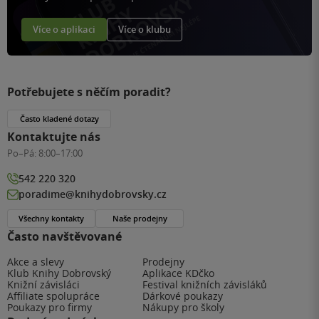
Více o aplikaci
Více o klubu
Potřebujete s něčím poradit?
Často kladené dotazy
Kontaktujte nás
Po–Pá:
8:00–17:00
542 220 320
poradime@knihydobrovsky.cz
Všechny kontakty
Naše prodejny
Často navštěvované
Akce a slevy
Prodejny
Klub Knihy Dobrovský
Aplikace KDčko
Knižní závisláci
Festival knižních závisláků
Affiliate spolupráce
Dárkové poukazy
Poukazy pro firmy
Nákupy pro školy