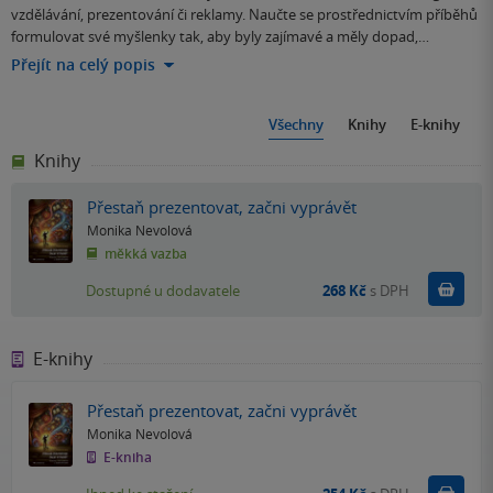
vzdělávání, prezentování či reklamy. Naučte se prostřednictvím příběhů
formulovat své myšlenky tak, aby byly zajímavé a měly dopad,…
Přejít na celý popis
Všechny
Knihy
E-knihy
Knihy
Přestaň prezentovat, začni vyprávět
Monika Nevolová
měkká vazba
Do k
Dostupné u dodavatele
268 Kč
s DPH
E-knihy
Přestaň prezentovat, začni vyprávět
Monika Nevolová
E-kniha
Koupit