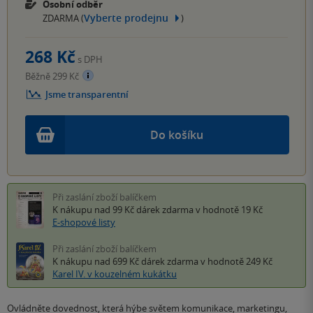
Osobní odběr
Vyberte prodejnu
ZDARMA (
)
268 Kč
s DPH
Běžně 299 Kč
Jsme transparentní
Do košíku
Při zaslání zboží balíčkem
K nákupu nad 99 Kč
dárek zdarma
v hodnotě 19 Kč
E-shopové listy
Při zaslání zboží balíčkem
K nákupu nad 699 Kč
dárek zdarma
v hodnotě 249 Kč
Karel IV. v kouzelném kukátku
Ovládněte dovednost, která hýbe světem komunikace, marketingu,