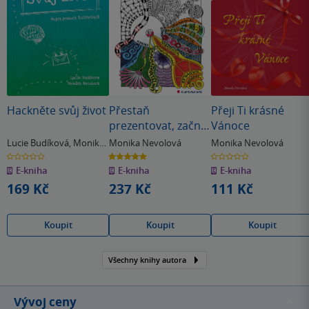
Hackněte svůj život
Přestaň
Přeji Ti krásné
prezentovat, začni
Vánoce
vyprávět
Lucie Budíková
,
Monika
Monika Nevolová
Monika Nevolová
Nevolová
0.0
5.0
0.0
z
z
z
E-kniha
E-kniha
E-kniha
5
5
5
hvězdiček
hvězdiček
hvězdiček
169 Kč
237 Kč
111 Kč
Koupit
Koupit
Koupit
Všechny knihy autora
Vývoj ceny