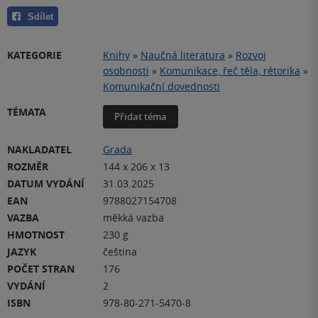
Sdílet
KATEGORIE
Knihy
»
Naučná literatura
»
Rozvoj
osobnosti
»
Komunikace, řeč těla, rétorika
»
Komunikační dovednosti
TÉMATA
Přidat téma
NAKLADATEL
Grada
ROZMĚR
144 x 206 x 13
DATUM VYDÁNÍ
31.03.2025
EAN
9788027154708
VAZBA
měkká vazba
HMOTNOST
230 g
JAZYK
čeština
POČET STRAN
176
VYDÁNÍ
2
ISBN
978-80-271-5470-8