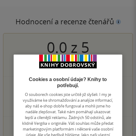
Hodnocení a recenze čtenářů
0.0
z
5
0
hodnocení čtenářů
Cookies a osobní údaje? Knihy to
0×
potřebují.
5 hvězdiček
0×
4 hvězdičky
O souborech cookies jste určitě již slyšeli. I my je
0×
3 hvězdičky
využíváme ke shromažďování a analýze informací,
0×
2 hvězdičky
aby náš e-shop dobře fungoval a mohli jsme ho
0×
1 hvezdička
nadále zlepšovat. Také nám pomáhají ukazovat
lepší a cílenější reklamu. Žádných 50 odstínů, ale
klidně Vergilia v originále. Váš souhlas může předat
PŘIDEJTE SVÉ HODNOCENÍ KNIHY
marketingovým platformám i některé vaše osobní
Hodnocení našich knihkupců: 0.0 z 5
údaje. Ale vše bedlivě hlídáme. Jako naši vlastní