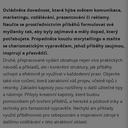
Ovládněte dovednost, která hýbe světem komunikace,
marketingu, vzdělávání, prezentování či reklamy.
Naučte se prostřednictvím příběhů formulovat své
myšlenky tak, aby byly zajímavé a měly dopad, který
potřebujete. Propadněte kouzlu storytellingu a staňte
se charismatickým vypravěčem, jehož příběhy zaujmou,
inspirují a přesvědčí.
Druhé, přepracované vydání obsahuje nejen více praktických
návodů a příkladů, ale i konkrétní struktury, jak příběhy
uchopit a efektivně je využívat v každodenní praxi. Objevíte
také více cvičení, která zatraktivní váš projev, včetně tipů z
rétoriky. Základní kapitoly jsou rozšířeny o další užitečné tipy
a nástroje. Přibyly kreativní kapitoly, které budou
pomocníkem při tvoření příběhů, a herecké a pódiové triky a
techniky pro fantastické vypravěče. Nechybí ani příklady
využití příběhovosti pro sebepoznání a inspirativní zdroje k
dalšímu vzdělávání v této atraktivní oblasti.