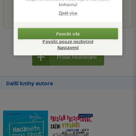
knihovnu!
Zjistit více
1
2
3
4
5
Povolit vše
Zobrazit všechna hodnocení
Povolit pouze nezbytné
Nastavení
Přidat hodnocení
Další knihy autora