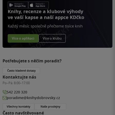
Knihy, recenze a klubové výhody
ve vaší kapse a naší appce KDčko
Každý měsíc společně přečteme tisíce knih
Více o aplikaci
Více o klubu
Potřebujete s něčím poradit?
Často kladené dotazy
Kontaktujte nás
Po–Pá:
8:00–17:00
542 220 320
poradime@knihydobrovsky.cz
Všechny kontakty
Naše prodejny
Často navštěvované