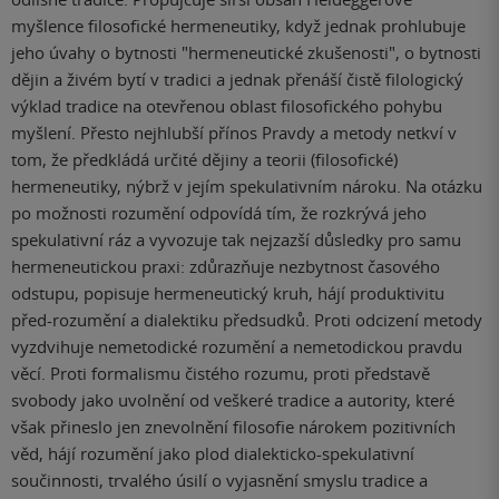
myšlence filosofické hermeneutiky, když jednak prohlubuje
jeho úvahy o bytnosti "hermeneutické zkušenosti", o bytnosti
dějin a živém bytí v tradici a jednak přenáší čistě filologický
výklad tradice na otevřenou oblast filosofického pohybu
myšlení. Přesto nejhlubší přínos Pravdy a metody netkví v
tom, že předkládá určité dějiny a teorii (filosofické)
hermeneutiky, nýbrž v jejím spekulativním nároku. Na otázku
po možnosti rozumění odpovídá tím, že rozkrývá jeho
spekulativní ráz a vyvozuje tak nejzazší důsledky pro samu
hermeneutickou praxi: zdůrazňuje nezbytnost časového
odstupu, popisuje hermeneutický kruh, hájí produktivitu
před-rozumění a dialektiku předsudků. Proti odcizení metody
vyzdvihuje nemetodické rozumění a nemetodickou pravdu
věcí. Proti formalismu čistého rozumu, proti představě
svobody jako uvolnění od veškeré tradice a autority, které
však přineslo jen znevolnění filosofie nárokem pozitivních
věd, hájí rozumění jako plod dialekticko-spekulativní
součinnosti, trvalého úsilí o vyjasnění smyslu tradice a