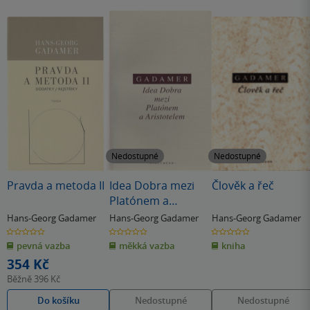
Nedostupné
Nedostupné
Pravda a metoda II
Idea Dobra mezi
Člověk a řeč
Platónem a
Aristotelem
Hans-Georg Gadamer
Hans-Georg Gadamer
Hans-Georg Gadamer
0.0
0.0
0.0
z
z
z
pevná vazba
měkká vazba
kniha
5
5
5
hvězdiček
hvězdiček
hvězdiček
354 Kč
Běžně
396 Kč
Do košíku
Nedostupné
Nedostupné