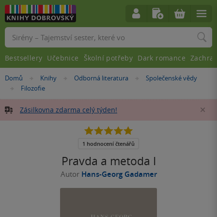
Vyhledávání
Bestsellery
Učebnice
Školní potřeby
Dark romance
Zachra
Nacházíte
Domů
Knihy
Odborná literatura
Společenské vědy
»
»
»
se
Filozofie
»
zde:
Zásilkovna zdarma celý týden!
Za
5.0
z
5
1 hodnocení čtenářů
hvězdiček
Pravda a metoda I
Autor
Hans-Georg Gadamer