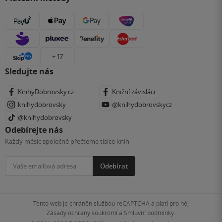
+ 17
Sledujte nás
KnihyDobrovsky.cz
Knižní závisláci
knihydobrovsky
@knihydobrovskycz
@knihydobrovsky
Odebírejte nás
Každý měsíc společně přečteme tisíce knih
Odebírat
Tento web je chráněn službou reCAPTCHA a platí pro něj
Zásady ochrany soukromí
a
Smluvní podmínky
.