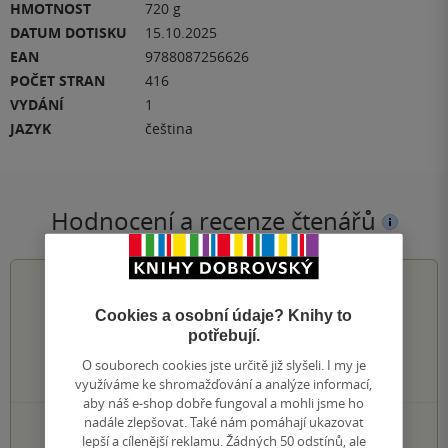
HMOTNOST
720 g
DATUM DOTISKU
15.10.2025
EAN
9788087256626
POČET STRAN
416
VYDÁNÍ
1
JAZYK
čeština
Hodnocení a recenze čtenářů
5.0
z
5
Cookies a osobní údaje? Knihy to
potřebují.
O souborech cookies jste určitě již slyšeli. I my je
1
hodnocení čtenářů
využíváme ke shromažďování a analýze informací,
aby náš e-shop dobře fungoval a mohli jsme ho
nadále zlepšovat. Také nám pomáhají ukazovat
1×
5 hvězdiček
lepší a cílenější reklamu. Žádných 50 odstínů, ale