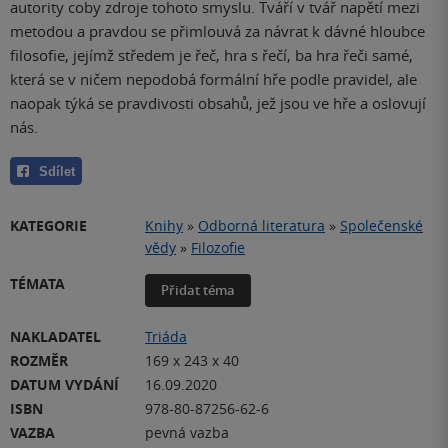
autority coby zdroje tohoto smyslu. Tváří v tvář napětí mezi
metodou a pravdou se přimlouvá za návrat k dávné hloubce
filosofie, jejímž středem je řeč, hra s řečí, ba hra řeči samé,
která se v ničem nepodobá formální hře podle pravidel, ale
naopak týká se pravdivosti obsahů, jež jsou ve hře a oslovují
nás.
Sdílet
KATEGORIE
Knihy
»
Odborná literatura
»
Společenské
vědy
»
Filozofie
TÉMATA
Přidat téma
NAKLADATEL
Triáda
ROZMĚR
169 x 243 x 40
DATUM VYDÁNÍ
16.09.2020
ISBN
978-80-87256-62-6
VAZBA
pevná vazba