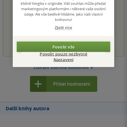
0×
4 hvězdičky
klidně Vergilia v originále. Váš souhlas může předat
0×
3 hvězdičky
marketingovým platformám i některé vaše osobní
0×
2 hvězdičky
údaje. Ale vše bedlivě hlídáme. Jako naši vlastní
0×
1 hvezdička
knihovnu!
Zjistit více
PŘIDEJTE SVÉ HODNOCENÍ KNIHY
1
2
3
4
5
Povolit vše
Povolit pouze nezbytné
Nastavení
Zobrazit všechna hodnocení
Přidat hodnocení
Další knihy autora