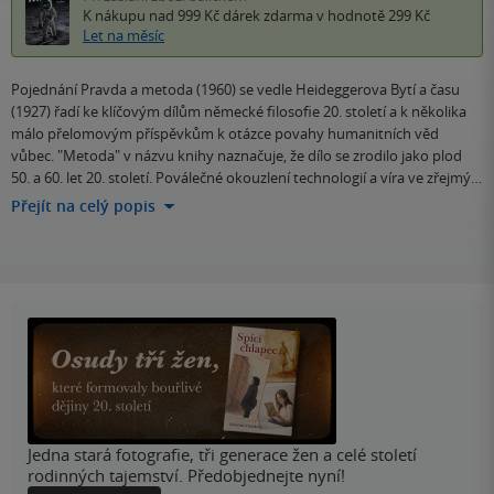
K nákupu nad 999 Kč
dárek zdarma
v hodnotě 299 Kč
Let na měsíc
Pojednání Pravda a metoda (1960) se vedle Heideggerova Bytí a času
(1927) řadí ke klíčovým dílům německé filosofie 20. století a k několika
málo přelomovým příspěvkům k otázce povahy humanitních věd
vůbec. "Metoda" v názvu knihy naznačuje, že dílo se zrodilo jako plod
50. a 60. let 20. století. Poválečné okouzlení technologií a víra ve zřejmý…
Přejít na celý popis
Jedna stará fotografie, tři generace žen a celé století
rodinných tajemství. Předobjednejte nyní!