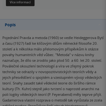
Více informací
Popis
Pojednání Pravda a metoda (1960) se vedle Heideggerova Bytí
a času (1927) řadí ke klíčovým dílům německé filosofie 20.
století a k několika málo přelomovým příspěvkům k otázce
povahy humanitních věd vůbec. "Metoda" v názvu knihy
naznačuje, že dílo se zrodilo jako plod 50. a 60. let 20. století.
Poválečné okouzlení technologií a víra ve zřejmý pokrok
techniky se odrazily v novopozitivistických teoriích vědy a
jejich přesvědčení o spojitém a vzestupném vývoji vědeckých
teorií. Snahy zasadit také vědecké teorie do širšího rámce
kultury (Th. Kuhn) stejně jako tvrzení o naprosté anarchii na
poli logiky vědeckých teorií (P. Feyerabend) měly teprve přijít.
Gadamerova vlastní rozprava o metodě tak vyrůstala ze zcela
odlišné tradice. Propůjčuje širší obsah Heideggerově