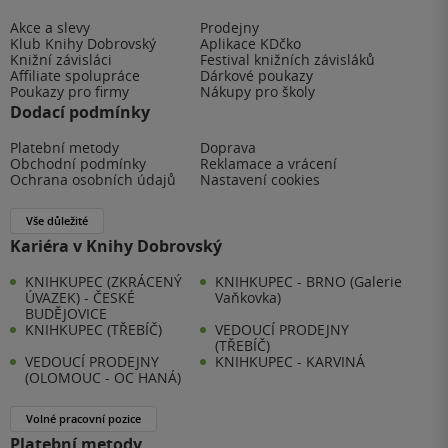
Akce a slevy
Prodejny
Klub Knihy Dobrovský
Aplikace KDčko
Knižní závisláci
Festival knižních závisláků
Affiliate spolupráce
Dárkové poukazy
Poukazy pro firmy
Nákupy pro školy
Dodací podmínky
Platební metody
Doprava
Obchodní podmínky
Reklamace a vrácení
Ochrana osobních údajů
Nastavení cookies
Vše důležité
Kariéra v Knihy Dobrovský
KNIHKUPEC (ZKRÁCENÝ
KNIHKUPEC - BRNO (Galerie
ÚVAZEK) - ČESKÉ
Vaňkovka)
BUDĚJOVICE
KNIHKUPEC (TŘEBÍČ)
VEDOUCÍ PRODEJNY
(TŘEBÍČ)
VEDOUCÍ PRODEJNY
KNIHKUPEC - KARVINÁ
(OLOMOUC - OC HANÁ)
Volné pracovní pozice
Platební metody