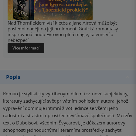
Nad Thornfieldem visí kletba a Jane Airová může být
poslední nadějí na její prolomení. Gotická romantasy
inspirovaná Janou Eyrovou plná magie, tajemství a
nebezpečí.
Více informací
Popis
Román je stylisticky vytříbeným dílem tzv. nové subjektivity,
literatury zachycující svět privátním pohledem autora, jehož
vyprávění dominuje intimní život jedince se všemi jeho
radostmi a strastmi uprostřed nevšímavé společnosti. Merzův
text o Duboisovi, všedním Švýcarovi, je důkazem autorovy
schopnosti jednoduchými literárními prostředky zachytit