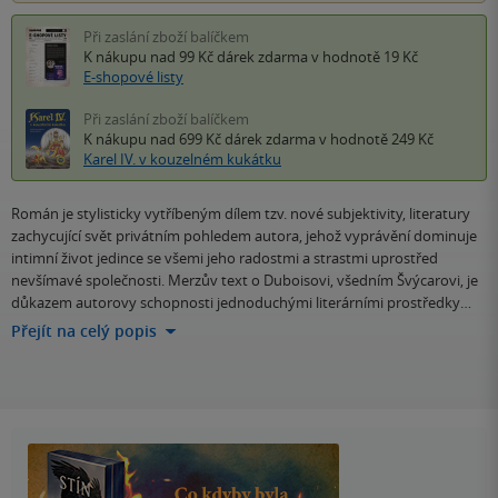
Při zaslání zboží balíčkem
K nákupu nad 99 Kč
dárek zdarma
v hodnotě 19 Kč
E-shopové listy
Při zaslání zboží balíčkem
K nákupu nad 699 Kč
dárek zdarma
v hodnotě 249 Kč
Karel IV. v kouzelném kukátku
Román je stylisticky vytříbeným dílem tzv. nové subjektivity, literatury
zachycující svět privátním pohledem autora, jehož vyprávění dominuje
intimní život jedince se všemi jeho radostmi a strastmi uprostřed
nevšímavé společnosti. Merzův text o Duboisovi, všedním Švýcarovi, je
důkazem autorovy schopnosti jednoduchými literárními prostředky…
Přejít na celý popis