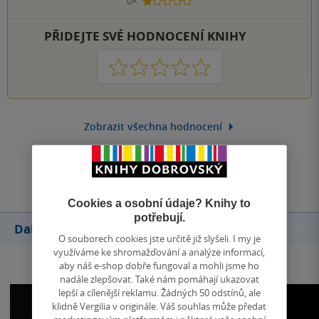
0×
1 hvezdička
PŘIDEJTE SVÉ HODNOCENÍ KNIHY
1
2
3
4
5
Zobrazit všechna hodnocení
Přidat hodnocení
Cookies a osobní údaje? Knihy to
potřebují.
Další knihy autora
O souborech cookies jste určitě již slyšeli. I my je
využíváme ke shromažďování a analýze informací,
aby náš e-shop dobře fungoval a mohli jsme ho
nadále zlepšovat. Také nám pomáhají ukazovat
lepší a cílenější reklamu. Žádných 50 odstínů, ale
klidně Vergilia v originále. Váš souhlas může předat