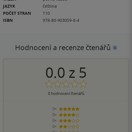
JAZYK
čeština
POČET STRAN
110
ISBN
978-80-903059-8-4
Hodnocení a recenze čtenářů
0.0
z
5
0
hodnocení čtenářů
0×
5 hvězdiček
0×
4 hvězdičky
0×
3 hvězdičky
0×
2 hvězdičky