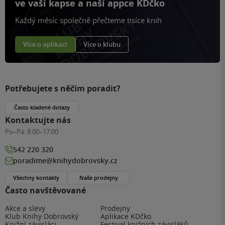
ve vaší kapse a naší appce KDčko
Každý měsíc společně přečteme tisíce knih
Více o aplikaci
Více o klubu
Potřebujete s něčím poradit?
Často kladené dotazy
Kontaktujte nás
Po–Pá:
8:00–17:00
542 220 320
poradime@knihydobrovsky.cz
Všechny kontakty
Naše prodejny
Často navštěvované
Akce a slevy
Prodejny
Klub Knihy Dobrovský
Aplikace KDčko
Knižní závisláci
Festival knižních závisláků