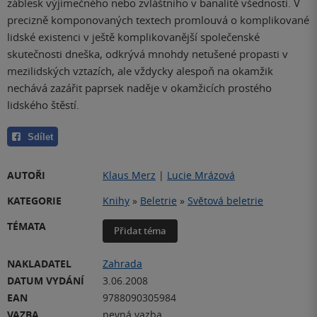
záblesk výjimečného nebo zvláštního v banalitě všednosti. V
precizně komponovaných textech promlouvá o komplikované
lidské existenci v ještě komplikovanější společenské
skutečnosti dneška, odkrývá mnohdy netušené propasti v
mezilidských vztazích, ale vždycky alespoň na okamžik
nechává zazářit paprsek naděje v okamžicích prostého
lidského štěstí.
Sdílet
AUTOŘI
Klaus Merz
|
Lucie Mrázová
KATEGORIE
Knihy
»
Beletrie
»
Světová beletrie
TÉMATA
Přidat téma
NAKLADATEL
Zahrada
DATUM VYDÁNÍ
3.06.2008
EAN
9788090305984
VAZBA
pevná vazba