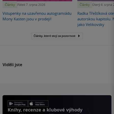
Články
Články
Pátek 7. srpna 2026
Úterý 4. srpna
Vstupenky na uzavřenou autogramiádu
Radka Třeštíková otev
Mony Kasten jsou v prodeji!
autorskou kapitolu.
jako Velikovsky
Články, které stojí za pozornost
Viděli jste
Knihy, recenze a klubové výhody