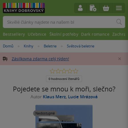
Vyhledávání
Bestsellery
Učebnice
Školní potřeby
Dark romance
Zachra
Nacházíte
Domů
Knihy
Beletrie
Světová beletrie
»
»
»
se
zde:
Zásilkovna zdarma celý týden!
Za
0.0
z
5
0 hodnocení čtenářů
hvězdiček
Pojedete se mnou k moři, slečno?
Autor
Klaus Merz
,
Lucie Mrázová
Nedostupné