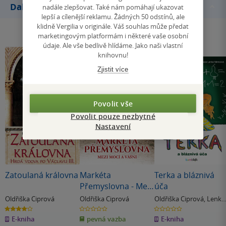
Další knihy autora
nadále zlepšovat. Také nám pomáhají ukazovat
lepší a cílenější reklamu. Žádných 50 odstínů, ale
klidně Vergilia v originále. Váš souhlas může předat
marketingovým platformám i některé vaše osobní
údaje. Ale vše bedlivě hlídáme. Jako naši vlastní
knihovnu!
Zjistit více
Povolit vše
Povolit pouze nezbytné
Nastavení
Zatoulaná královna
Markéta
Terka a bláznivá
Přemyslovna - Mezi
úča
mocí a vášní
Oldřiška Ciprová
Oldřiška Ciprová
Oldřiška Ciprová
,
Lenka
Němcová
4.0
0.0
0.0
z
z
z
E-kniha
pevná vazba
E-kniha
5
5
5
hvězdiček
hvězdiček
hvězdiček