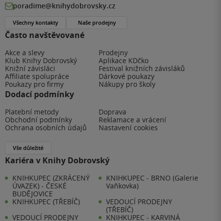
poradime@knihydobrovsky.cz
Všechny kontakty
Naše prodejny
Často navštěvované
Akce a slevy
Prodejny
Klub Knihy Dobrovský
Aplikace KDčko
Knižní závisláci
Festival knižních závisláků
Affiliate spolupráce
Dárkové poukazy
Poukazy pro firmy
Nákupy pro školy
Dodací podmínky
Platební metody
Doprava
Obchodní podmínky
Reklamace a vrácení
Ochrana osobních údajů
Nastavení cookies
Vše důležité
Kariéra v Knihy Dobrovský
KNIHKUPEC (ZKRÁCENÝ
KNIHKUPEC - BRNO (Galerie
ÚVAZEK) - ČESKÉ
Vaňkovka)
BUDĚJOVICE
KNIHKUPEC (TŘEBÍČ)
VEDOUCÍ PRODEJNY
(TŘEBÍČ)
VEDOUCÍ PRODEJNY
KNIHKUPEC - KARVINÁ