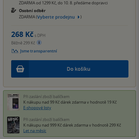
ZDARMA od 1299 Kč, do 10. 8. předáme dopravci
Osobní odběr
Vyberte prodejnu
ZDARMA (
)
268 Kč
s DPH
Běžně 299 Kč
Jsme transparentní
Do košíku
Při zaslání zboží balíčkem
K nákupu nad 99 Kč
dárek zdarma
v hodnotě 19 Kč
E-shopové listy
Při zaslání zboží balíčkem
K nákupu nad 999 Kč
dárek zdarma
v hodnotě 299 Kč
Let na měsíc