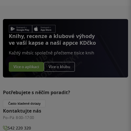
Knihy, recenze a klubové výhody
ve vaší kapse a naší appce KDčko
Každý měsíc společně přečteme tisíce knih
Více o aplikaci
Více o klubu
Potřebujete s něčím poradit?
Často kladené dotazy
Kontaktujte nás
Po–Pá:
8:00–17:00
542 220 320