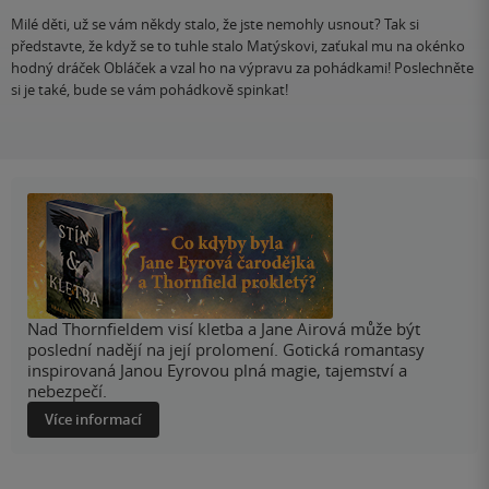
Milé děti, už se vám někdy stalo, že jste nemohly usnout? Tak si
představte, že když se to tuhle stalo Matýskovi, zaťukal mu na okénko
hodný dráček Obláček a vzal ho na výpravu za pohádkami! Poslechněte
si je také, bude se vám pohádkově spinkat!
Nad Thornfieldem visí kletba a Jane Airová může být
poslední nadějí na její prolomení. Gotická romantasy
inspirovaná Janou Eyrovou plná magie, tajemství a
nebezpečí.
Více informací