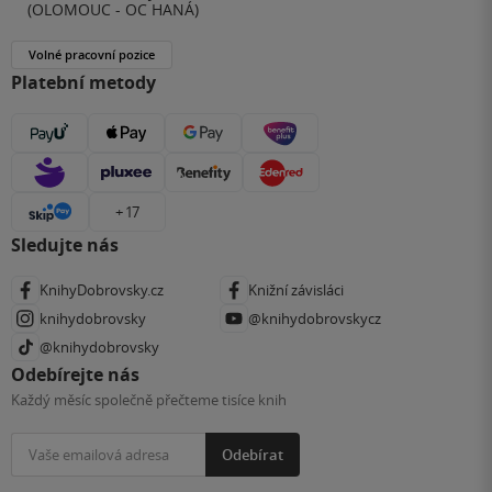
(OLOMOUC - OC HANÁ)
Volné pracovní pozice
Platební metody
+ 17
Sledujte nás
KnihyDobrovsky.cz
Knižní závisláci
knihydobrovsky
@knihydobrovskycz
@knihydobrovsky
Odebírejte nás
Každý měsíc společně přečteme tisíce knih
Odebírat