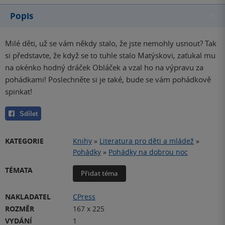
Popis
Milé děti, už se vám někdy stalo, že jste nemohly usnout? Tak
si představte, že když se to tuhle stalo Matýskovi, zaťukal mu
na okénko hodný dráček Obláček a vzal ho na výpravu za
pohádkami! Poslechněte si je také, bude se vám pohádkově
spinkat!
Sdílet
KATEGORIE
Knihy
»
Literatura pro děti a mládež
»
Pohádky
»
Pohádky na dobrou noc
TÉMATA
Přidat téma
NAKLADATEL
CPress
ROZMĚR
167 x 225
VYDÁNÍ
1