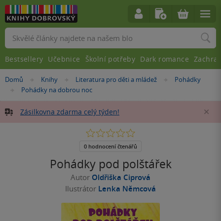
Vyhledávání
Bestsellery
Učebnice
Školní potřeby
Dark romance
Zachra
Nacházíte
Domů
Knihy
Literatura pro děti a mládež
Pohádky
»
»
»
se
Pohádky na dobrou noc
»
zde:
Zásilkovna zdarma celý týden!
Za
0.0
z
5
0 hodnocení čtenářů
hvězdiček
Pohádky pod polštářek
Autor
Oldřiška Ciprová
Ilustrátor
Lenka Němcová