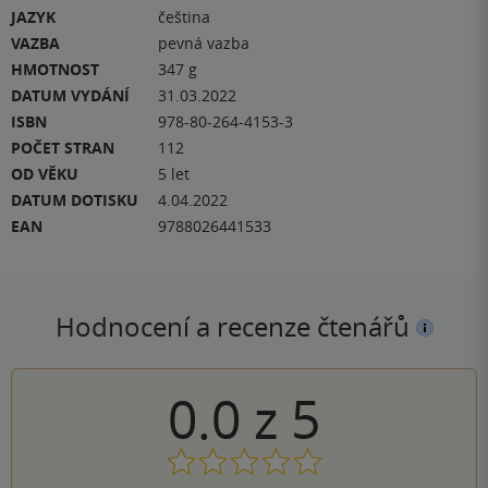
JAZYK
čeština
VAZBA
pevná vazba
HMOTNOST
347 g
DATUM VYDÁNÍ
31.03.2022
ISBN
978-80-264-4153-3
POČET STRAN
112
OD VĚKU
5 let
DATUM DOTISKU
4.04.2022
EAN
9788026441533
Hodnocení a recenze čtenářů
0.0
z
5