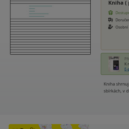
Kniha (
Dostupn
Doruče
Osobní
Př
K 
E-
Kniha shrnuj
sbírkách, v 