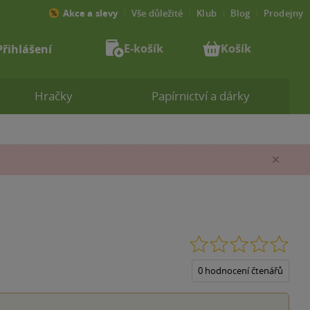
Akce a slevy
Vše důležité
Klub
Blog
Prodejny
E-košík
Košík
Přihlášení
Hračky
Papírnictví a dárky
Zav
0.0
z
5
0 hodnocení čtenářů
hvěz