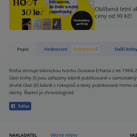
Oblíbená letní a
ceny od 99 Kč!
0
Popis
Hodnocení
Další knih
Kniha shrnuje básnickou tvorbu Gustava Erharta z let 1968-2
části knihy (I) jsou zařazeny básně publikované v samostatný
druhé části (II) básně z rukopisů a texty publikované mimo 
sbírky. Řazení je chronologické.
Sdílet
NAKLADATEL
Větrné mlýny
VA