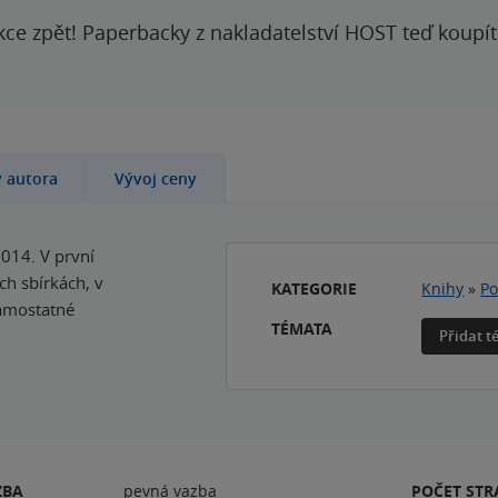
kce zpět! Paperbacky z nakladatelství HOST teď koupí
y autora
Vývoj ceny
014. V první
ch sbírkách, v
KATEGORIE
Knihy
»
Po
samostatné
TÉMATA
Přidat 
ZBA
pevná vazba
POČET ST