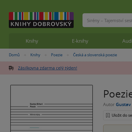
Vyhledávání
Knihy
E-knihy
Aud
Nacházíte
Domů
Knihy
Poezie
Česká a slovenská poezie
»
»
»
se
zde:
Zásilkovna zdarma celý týden!
Poezi
Autor
Gustav 
Uložit do 