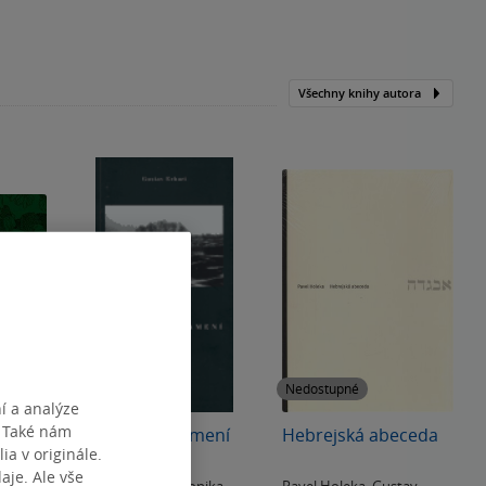
Všechny knihy autora
Nedostupné
Nedostupné
í a analýze
. Také nám
ger
Podvojná znamení
Hebrejská abeceda
ia v originále.
je. Ale vše