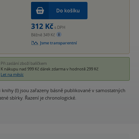
Do košíku
312 Kč
s DPH
Běžně 349 Kč
Jsme transparentní
Při zaslání zboží balíčkem
K nákupu nad 999 Kč
dárek zdarma
v hodnotě 299 Kč
Let na měsíc
i knihy (I) jsou zařazeny básně publikované v samostatných
tné sbírky. Řazení je chronologické.