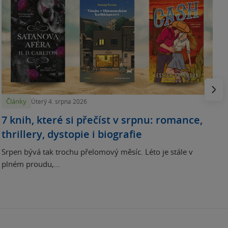
N
p
Násled
Články
Úterý 4. srpna 2026
7 knih, které si přečíst v srpnu: romance,
thrillery, dystopie i biografie
Srpen bývá tak trochu přelomový měsíc. Léto je stále v
plném proudu,...