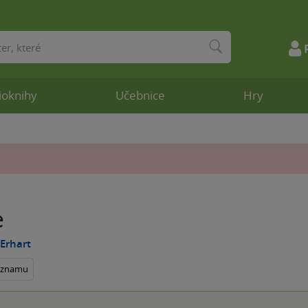
ioknihy
Učebnice
Hry
e
Erhart
seznamu