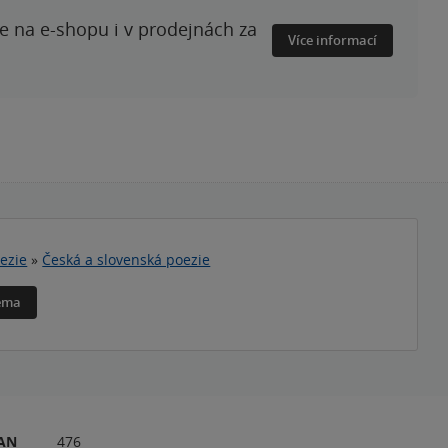
te na e-shopu i v prodejnách za
Více informací
ezie
»
Česká a slovenská poezie
téma
RAN
476