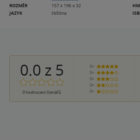
ROZMĚR
157 x 196 x 32
HM
JAZYK
čeština
IS
0.0
z
5
0×
5 hvězdiček
0×
4 hvězdičky
0×
3 hvězdičky
0×
2 hvězdičky
0×
0
hodnocení čtenářů
1 hvezdička