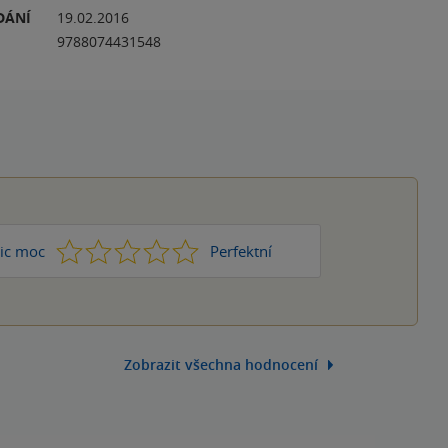
DÁNÍ
19.02.2016
9788074431548
1
2
3
4
5
ic moc
Perfektní
Zobrazit všechna hodnocení