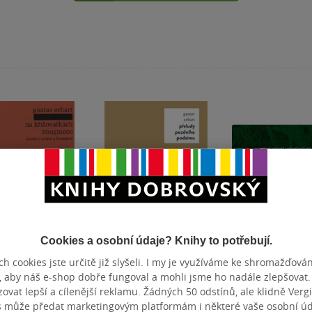
Cookies a osobní údaje? Knihy to potřebují.
h cookies jste určitě již slyšeli. I my je využíváme ke shromažďován
, aby náš e-shop dobře fungoval a mohli jsme ho nadále zlepšovat
ižovatkách
Přeludy pozdního
Ferdinand Stae
vat lepší a cílenější reklamu. Žádných 50 odstínů, ale klidně Vergil
inace
podzimu
s může předat marketingovým platformám i některé vaše osobní úda