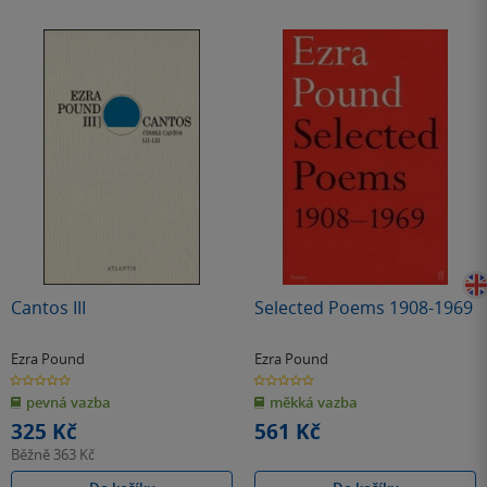
Cantos III
Selected Poems 1908-1969
Ezra Pound
Ezra Pound
0.0
0.0
z
z
pevná vazba
měkká vazba
5
5
hvězdiček
hvězdiček
325 Kč
561 Kč
Běžně
363 Kč