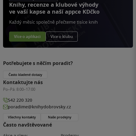
Knihy, recenze a klubové výhody
ve vaší kapse a naší appce KDčko
Každý měsíc společně přečteme tisíce knih
Více o aplikaci
Více o klubu
Potřebujete s něčím poradit?
Často kladené dotazy
Kontaktujte nás
Po–Pá:
8:00–17:00
542 220 320
poradime@knihydobrovsky.cz
Všechny kontakty
Naše prodejny
Často navštěvované
Akce a slevy
Prodejny