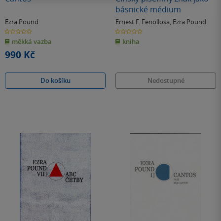
básnické médium
Ezra Pound
Ernest F. Fenollosa
,
Ezra Pound
0.0
0.0
z
z
měkká vazba
kniha
5
5
hvězdiček
hvězdiček
990 Kč
Do košíku
Nedostupné