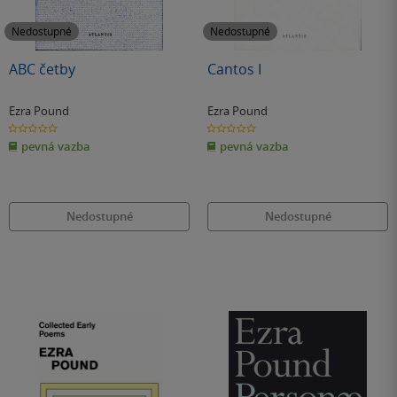
Nedostupné
Nedostupné
ABC četby
Cantos I
Ezra Pound
Ezra Pound
0.0
0.0
z
z
pevná vazba
pevná vazba
5
5
hvězdiček
hvězdiček
Nedostupné
Nedostupné