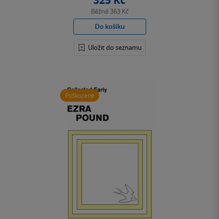
325 Kč
Běžně
363 Kč
Do košíku
Uložit do seznamu
Poškozené