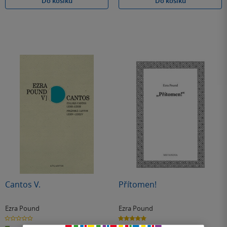
Do košíku
Do košíku
Cantos V.
Přítomen!
Ezra Pound
Ezra Pound
0.0
5.0
z
z