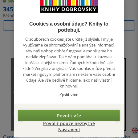
pevná vazba
měkká vazba
5
5
hvězdiček
hvězdiček
345 Kč
295 Kč
Běžně
385 Kč
Běžně
330 Kč
Cookies a osobní údaje? Knihy to
Do košíku
Do košíku
potřebují.
O souborech cookies jste určitě již slyšeli. I my je
využíváme ke shromažďování a analýze informací,
aby náš e-shop dobře fungoval a mohli jsme ho
nadále zlepšovat. Také nám pomáhají ukazovat
lepší a cílenější reklamu. Žádných 50 odstínů, ale
klidně Vergilia v originále. Váš souhlas může předat
marketingovým platformám i některé vaše osobní
údaje. Ale vše bedlivě hlídáme. Jako naši vlastní
knihovnu!
Zjistit více
Povolit vše
Povolit pouze nezbytné
Nedostupné
Nastavení
Cantos
Čínský písemný znak jako