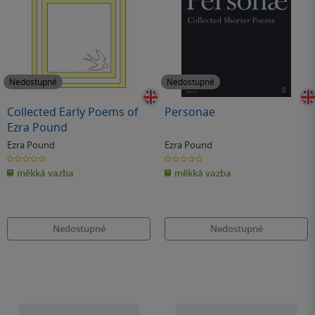
Nedostupné
Nedostupné
Collected Early Poems of
Personae
Ezra Pound
Ezra Pound
Ezra Pound
0.0
0.0
z
z
měkká vazba
měkká vazba
5
5
hvězdiček
hvězdiček
Nedostupné
Nedostupné