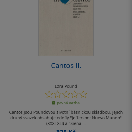
Cantos II.
Ezra Pound
0.0
z
pevná vazba
5
hvězdiček
Cantos jsou Poundovou životní básnickou skladbou: jejich
druhý svazek obsahuje oddíly "Jefferson: Nuevo Mundo"
(XXXI-XLI) a "Siena:...