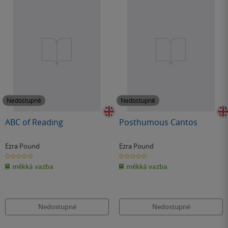
Nedostupné
Nedostupné
ABC of Reading
Posthumous Cantos
Ezra Pound
Ezra Pound
0.0
0.0
z
z
měkká vazba
měkká vazba
5
5
hvězdiček
hvězdiček
Nedostupné
Nedostupné