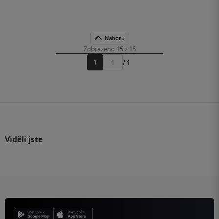
Nahoru
Zobrazeno 15 z 15
1
/ 1
Přejít
na
stránku
Viděli jste