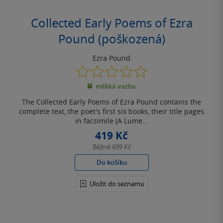
Collected Early Poems of Ezra
Pound (poškozená)
Ezra Pound
0.0
z
měkká vazba
5
hvězdiček
The Collected Early Poems of Ezra Pound contains the
complete text, the poet's first six books, their title pages
in facsimile (A Lume...
419 Kč
Běžně
699 Kč
Do košíku
Uložit do seznamu