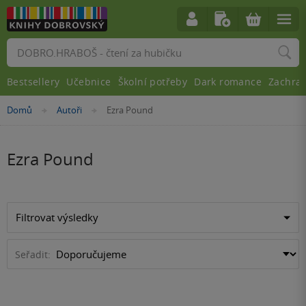
Vyhledávání
Bestsellery
Učebnice
Školní potřeby
Dark romance
Zachra
Nacházíte
Domů
Autoři
Ezra Pound
»
»
se
zde:
Ezra Pound
Filtrovat výsledky
Seřadit: