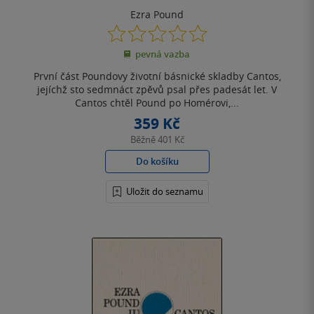
Ezra Pound
0.0
z
pevná vazba
5
hvězdiček
První část Poundovy životní básnické skladby Cantos,
jejíchž sto sedmnáct zpěvů psal přes padesát let. V
Cantos chtěl Pound po Homérovi,...
359 Kč
Běžně
401 Kč
Do košíku
Uložit do seznamu