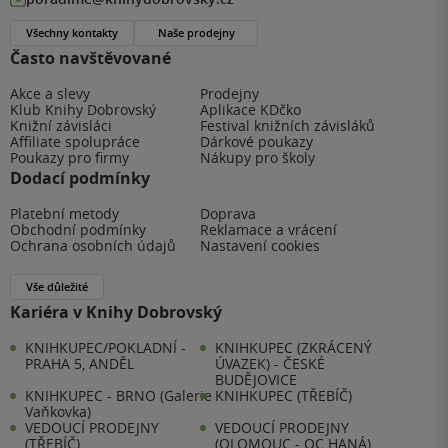
Všechny kontakty
Naše prodejny
Často navštěvované
Akce a slevy
Prodejny
Klub Knihy Dobrovský
Aplikace KDčko
Knižní závisláci
Festival knižních závisláků
Affiliate spolupráce
Dárkové poukazy
Poukazy pro firmy
Nákupy pro školy
Dodací podmínky
Platební metody
Doprava
Obchodní podmínky
Reklamace a vrácení
Ochrana osobních údajů
Nastavení cookies
Vše důležité
Kariéra v Knihy Dobrovský
KNIHKUPEC/POKLADNÍ -
KNIHKUPEC (ZKRÁCENÝ
PRAHA 5, ANDĚL
ÚVAZEK) - ČESKÉ
BUDĚJOVICE
KNIHKUPEC - BRNO (Galerie
KNIHKUPEC (TŘEBÍČ)
Vaňkovka)
VEDOUCÍ PRODEJNY
VEDOUCÍ PRODEJNY
(TŘEBÍČ)
(OLOMOUC - OC HANÁ)