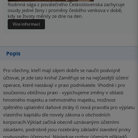
Rodinná sága z poválečného Československa zachycuje
osudy jedné ženy i proměny českého venkova v době,
kdy se životy měnily ze dne na den.
Více informací
Popis
Pro všechny, kteří mají zájem dobře se naučit podvojně
účtovat, je zde tato kniha! Zaměřuje se na nejčastější účetní
operace, které nastávají v praxi podnikatele. Vhodné i pro
současnou obtížnou praxi - vypichujeme změny v oblasti
hmotného majetku a nehmotného majetku, možnost
zpětného uplatnění daňové ztráty či nová pravidla pro výplatu
vlastního kapitálu dle novely zákona o obchodních
korporacíh.Výklad začíná obecně uznávanými účetními
zásadami, podrobně jsou rozebrány základní stavební prvky
podvojného účetnictví. Následuje rozbor účetních příkladů