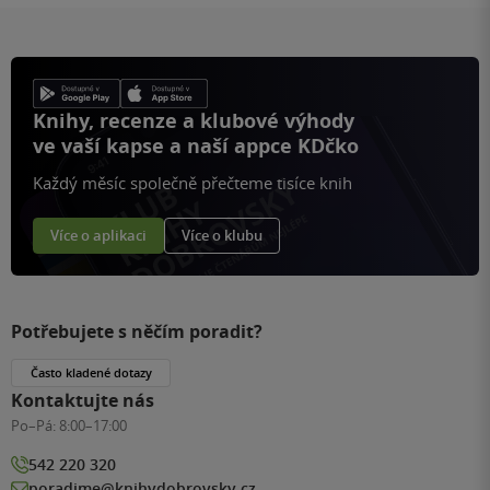
Knihy, recenze a klubové výhody
ve vaší kapse a naší appce KDčko
Každý měsíc společně přečteme tisíce knih
Více o aplikaci
Více o klubu
Potřebujete s něčím poradit?
Často kladené dotazy
Kontaktujte nás
Po–Pá:
8:00–17:00
542 220 320
poradime@knihydobrovsky.cz