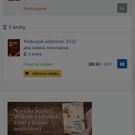
Ned
Nedostupné
E-knihy
Podvojné účetnictví 2022
Jana Skálová
,
Anna Suková
E-kniha
Koupit
Ihned ke stažení
203 Kč
s DPH
Stáhnout ukázku