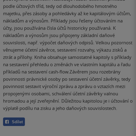
podle účtových tříd, tedy od dlouhodobého hmotného
majetku, přes zásoby a pohledávky až ke kapitálovým účtům,
nákladům a výnosům. Příklady jsou řešeny účtováním na
účty, jsou používána čísla účtů historicky používaná. K
nákladům a výnosům jsou připojeny základní daňové
souvislosti, např. výpočet daňových odpisů. Velkou pozornost
věnujeme účetní závěrce, sestavení rozvahy, výkazu zisků a
ztrát a přílohy. Kniha obsahuje samostatné kapitoly s příklady
na sestavení přehledu o změnách ve vlastním kapitálu a řadu
příkladů na sestavení cash-flow.Závěrem jsou rozebrány
povinnosti právnické osoby po sestavení účetní závěrky, tedy
povinnost sestavit výroční zprávu a zprávu o vztazích mezi
propojenými osobami, schválení účetní závěrky valnou
hromadou a její zveřejnění. Důležitou kapitolou je i účtování o
výplatě podílu na zisku a jeho daňových souvislostech.
Sdílet