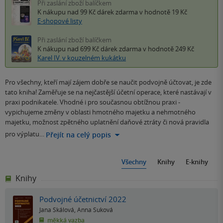
Při zaslání zboží balíčkem
K nákupu nad 99 Kč
dárek zdarma
v hodnotě 19 Kč
E-shopové listy
Při zaslání zboží balíčkem
K nákupu nad 699 Kč
dárek zdarma
v hodnotě 249 Kč
Karel IV. v kouzelném kukátku
Pro všechny, kteří mají zájem dobře se naučit podvojně účtovat, je zde
tato kniha! Zaměřuje se na nejčastější účetní operace, které nastávají v
praxi podnikatele. Vhodné i pro současnou obtížnou praxi -
vypichujeme změny v oblasti hmotného majetku a nehmotného
majetku, možnost zpětného uplatnění daňové ztráty či nová pravidla
pro výplatu…
Přejít na celý popis
Všechny
Knihy
E-knihy
Knihy
Podvojné účetnictví 2022
Jana Skálová
,
Anna Suková
měkká vazba