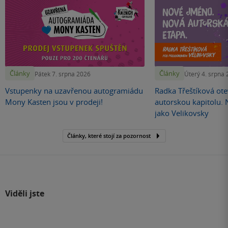
Články
Články
Pátek 7. srpna 2026
Úterý 4. srpna
Vstupenky na uzavřenou autogramiádu
Radka Třeštíková otev
Mony Kasten jsou v prodeji!
autorskou kapitolu.
jako Velikovsky
Články, které stojí za pozornost
Viděli jste