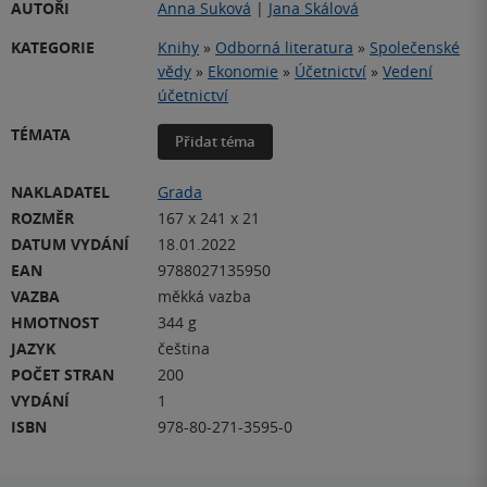
AUTOŘI
Anna Suková
|
Jana Skálová
KATEGORIE
Knihy
»
Odborná literatura
»
Společenské
vědy
»
Ekonomie
»
Účetnictví
»
Vedení
účetnictví
TÉMATA
Přidat téma
NAKLADATEL
Grada
ROZMĚR
167 x 241 x 21
DATUM VYDÁNÍ
18.01.2022
EAN
9788027135950
VAZBA
měkká vazba
HMOTNOST
344 g
JAZYK
čeština
POČET STRAN
200
VYDÁNÍ
1
ISBN
978-80-271-3595-0