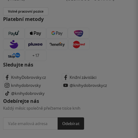
Volné pracovní pozice
Platební metody
+ 17
Sledujte nás
KnihyDobrovsky.cz
Knižní závisláci
knihydobrovsky
@knihydobrovskycz
@knihydobrovsky
Odebírejte nás
Každý měsíc společně přečteme tisíce knih
Odebírat