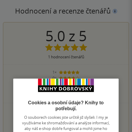
Hodnocení a recenze čtenářů
5.0
z
5
1
hodnocení čtenářů
1×
5 hvězdiček
0×
4 hvězdičky
0×
3 hvězdičky
0×
2 hvězdičky
0×
1 hvezdička
Cookies a osobní údaje? Knihy to
potřebují.
PŘIDEJTE SVÉ HODNOCENÍ KNIHY
O souborech cookies jste určitě již slyšeli. I my je
1
2
3
4
5
využíváme ke shromažďování a analýze informací,
aby náš e-shop dobře fungoval a mohli jsme ho