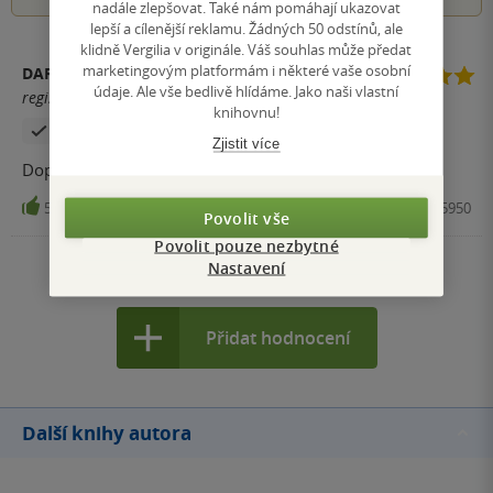
nadále zlepšovat. Také nám pomáhají ukazovat
lepší a cílenější reklamu. Žádných 50 odstínů, ale
klidně Vergilia v originále. Váš souhlas může předat
marketingovým platformám i některé vaše osobní
DARJA
údaje. Ale vše bedlivě hlídáme. Jako naši vlastní
registrovaný uživatel
knihovnu!
Zakoupil produkt
Zjistit více
Doporučuji
5
Kniha, Grada, 2022, 9788027135950
Povolit vše
Povolit pouze nezbytné
Nastavení
Zobrazit všechna hodnocení
Přidat hodnocení
Další knihy autora