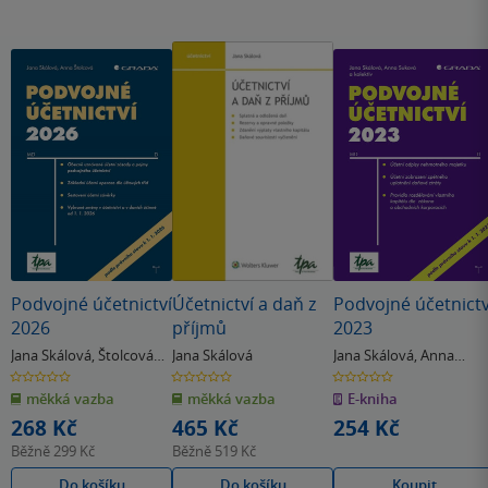
Podvojné účetnictví
Účetnictví a daň z
Podvojné účetnictv
2026
příjmů
2023
Jana Skálová
,
Štolcová
Jana Skálová
Jana Skálová
,
Anna
Anna
Suková
0.0
0.0
0.0
z
z
z
měkká vazba
měkká vazba
E-kniha
5
5
5
hvězdiček
hvězdiček
hvězdiček
268 Kč
465 Kč
254 Kč
Běžně
299 Kč
Běžně
519 Kč
Do košíku
Do košíku
Koupit