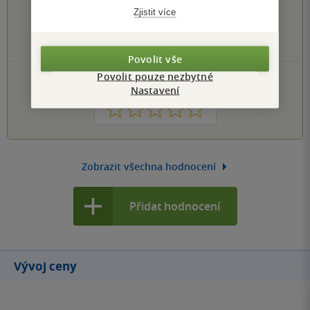
0×
4 hvězdičky
Zjistit více
0×
3 hvězdičky
0×
2 hvězdičky
0×
1 hvezdička
Povolit vše
Povolit pouze nezbytné
PŘIDEJTE SVÉ HODNOCENÍ KNIHY
Nastavení
1
2
3
4
5
Zobrazit všechna hodnocení
Přidat hodnocení
Vývoj ceny