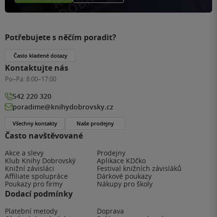
Potřebujete s něčím poradit?
Často kladené dotazy
Kontaktujte nás
Po–Pá:
8:00–17:00
542 220 320
poradime@knihydobrovsky.cz
Všechny kontakty
Naše prodejny
Často navštěvované
Akce a slevy
Prodejny
Klub Knihy Dobrovský
Aplikace KDčko
Knižní závisláci
Festival knižních závisláků
Affiliate spolupráce
Dárkové poukazy
Poukazy pro firmy
Nákupy pro školy
Dodací podmínky
Platební metody
Doprava