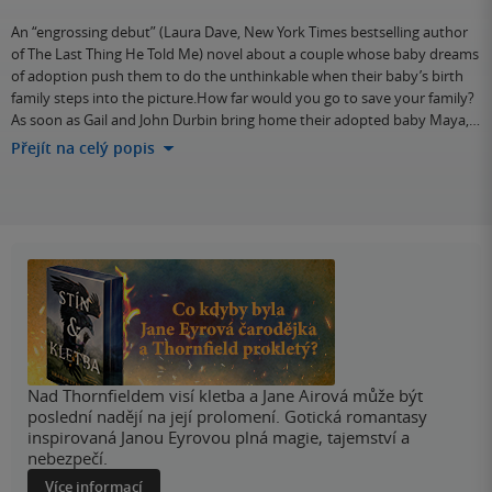
An “engrossing debut” (Laura Dave, New York Times bestselling author
of The Last Thing He Told Me) novel about a couple whose baby dreams
of adoption push them to do the unthinkable when their baby’s birth
family steps into the picture.How far would you go to save your family?
As soon as Gail and John Durbin bring home their adopted baby Maya,…
Přejít na celý popis
Nad Thornfieldem visí kletba a Jane Airová může být
poslední nadějí na její prolomení. Gotická romantasy
inspirovaná Janou Eyrovou plná magie, tajemství a
nebezpečí.
Více informací