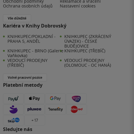
Obchodní podmínky
Reklamace a vrácení
Ochrana osobních údajů
Nastavení cookies
Vše důležité
Kariéra v Knihy Dobrovský
KNIHKUPEC/POKLADNÍ -
KNIHKUPEC (ZKRÁCENÝ
PRAHA 5, ANDĚL
ÚVAZEK) - ČESKÉ
BUDĚJOVICE
KNIHKUPEC - BRNO (Galerie
KNIHKUPEC (TŘEBÍČ)
Vaňkovka)
VEDOUCÍ PRODEJNY
VEDOUCÍ PRODEJNY
(TŘEBÍČ)
(OLOMOUC - OC HANÁ)
Volné pracovní pozice
Platební metody
+ 17
Sledujte nás