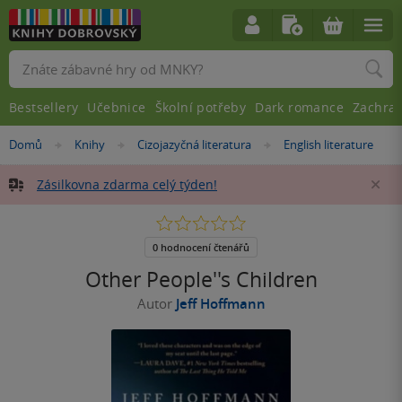
Vyhledávání
Bestsellery
Učebnice
Školní potřeby
Dark romance
Zachra
Nacházíte
Domů
Knihy
Cizojazyčná literatura
English literature
»
»
»
se
zde:
Zásilkovna zdarma celý týden!
Za
0.0
z
5
0 hodnocení čtenářů
hvězdiček
Other People''s Children
Autor
Jeff Hoffmann