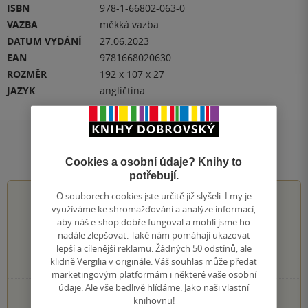
ISBN
978-1-66802-063-0
VAZBA
měkká vazba
DATUM VYDÁNÍ
27.06.2023
EAN
9781668020630
ROZMĚR
192 x 107 x 27
JAZYK
angličtina
Hodnocení a recenze čtenářů
Cookies a osobní údaje? Knihy to
potřebují.
O souborech cookies jste určitě již slyšeli. I my je
0.0
z
5
využíváme ke shromažďování a analýze informací,
aby náš e-shop dobře fungoval a mohli jsme ho
nadále zlepšovat. Také nám pomáhají ukazovat
lepší a cílenější reklamu. Žádných 50 odstínů, ale
klidně Vergilia v originále. Váš souhlas může předat
0
hodnocení čtenářů
marketingovým platformám i některé vaše osobní
údaje. Ale vše bedlivě hlídáme. Jako naši vlastní
0×
5 hvězdiček
knihovnu!