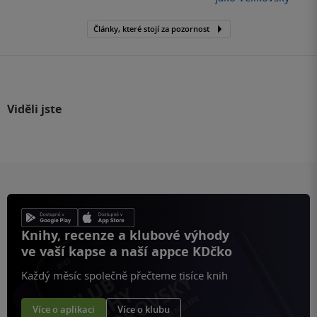
Články, které stojí za pozornost
Viděli jste
Knihy, recenze a klubové výhody
ve vaší kapse a naší appce KDčko
Každý měsíc společně přečteme tisíce knih
Více o aplikaci
Více o klubu