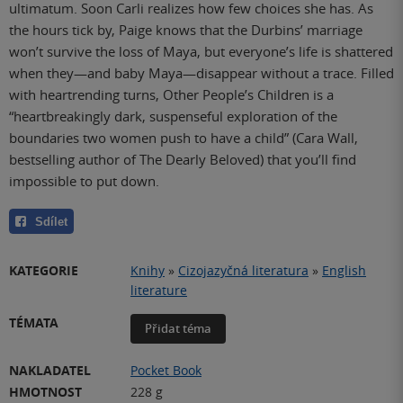
ultimatum. Soon Carli realizes how few choices she has. As
the hours tick by, Paige knows that the Durbins’ marriage
won’t survive the loss of Maya, but everyone’s life is shattered
when they—and baby Maya—disappear without a trace. Filled
with heartrending turns, Other People’s Children is a
“heartbreakingly dark, suspenseful exploration of the
boundaries two women push to have a child” (Cara Wall,
bestselling author of The Dearly Beloved) that you’ll find
impossible to put down.
Sdílet
KATEGORIE
Knihy
»
Cizojazyčná literatura
»
English
literature
TÉMATA
Přidat téma
NAKLADATEL
Pocket Book
HMOTNOST
228 g