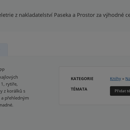
letrie z nakladatelství Paseka a Prostor za výhodné c
y
OPP
kajlových
KATEGORIE
Knihy
»
Na
1, rytíře,
TÉMATA
y z korálků s
Přidat 
m a přehledným
snadné.