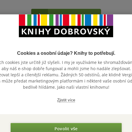
Přidat hodnocení
Cookies a osobní údaje? Knihy to potřebují.
h cookies jste určitě již slyšeli. I my je využíváme ke shromažďován
, aby náš e-shop dobře fungoval a mohli jsme ho nadále zlepšovat
vat lepší a cílenější reklamu. Žádných 50 odstínů, ale klidně Vergil
Maloobchodní 
 dní.
s může předat marketingovým platformám i některé vaše osobní úda
bedlivě hlídáme. Jako naši vlastní knihovnu!
Zjistit více
Povolit vše