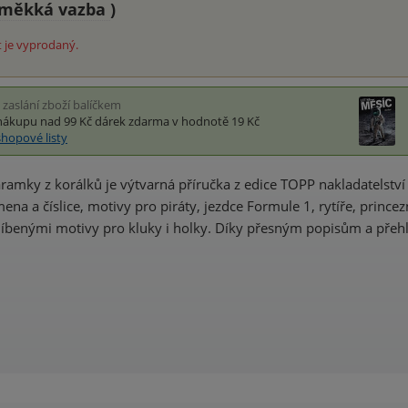
měkká vazba
)
 je vyprodaný.
i zaslání zboží balíčkem
nákupu nad 99 Kč
dárek zdarma
v hodnotě 19 Kč
shopové listy
áramky z korálků je výtvarná příručka z edice TOPP nakladatels
mena a číslice, motivy pro piráty, jezdce Formule 1, rytíře, princ
blíbenými motivy pro kluky i holky. Díky přesným popisům a př