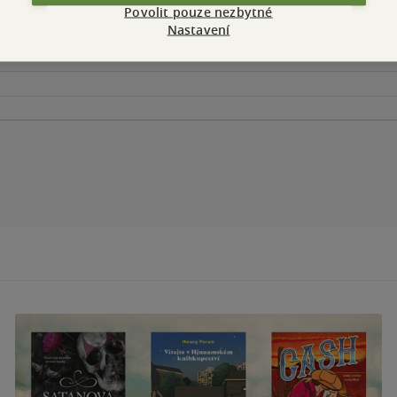
Povolit pouze nezbytné
Nastavení