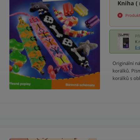
Kniha (
Produkt
Př
K 
E-
Originální n
korálků. Pís
korálků s o