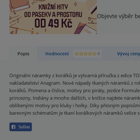
Objevte výběr be
0
Popis
Hodnocení
Vývoj cen
Originální náramky z korálků je výtvarná příručka z edice T
nakladatelství Anagram. Nové nápady tkaných náramků z ro
korálků. Písmena a číslice, motivy pro piráty, jezdce Formule 
princezny, Indiány a mnoho dalších, v knížce najdete náramk
oblíbenými motivy pro kluky i holky. Díky přesným popisů
barevným schématům je tkaní korálkových náramků velice 
Sdílet