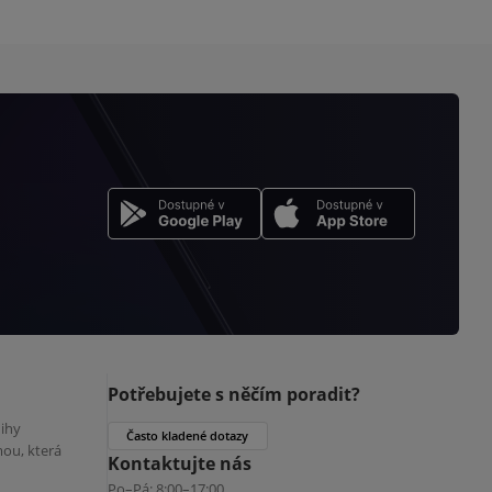
Potřebujete s něčím poradit?
nihy
Často kladené dotazy
ou, která
Kontaktujte nás
Po–Pá:
8:00–17:00