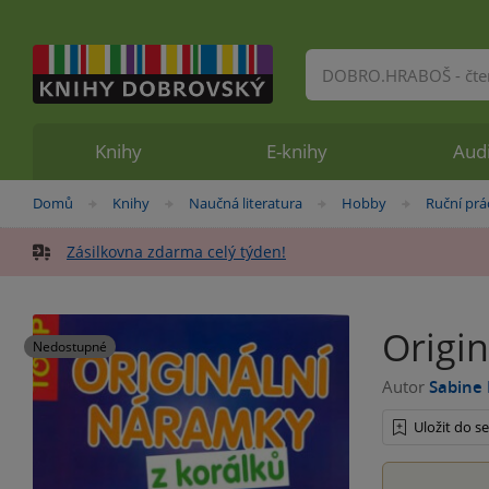
Vyhledávání
Knihy
E-knihy
Aud
Nacházíte
Domů
Knihy
Naučná literatura
Hobby
Ruční prá
»
»
»
»
se
zde:
Zásilkovna zdarma celý týden!
Origi
Nedostupné
Autor
Sabine
Uložit do 