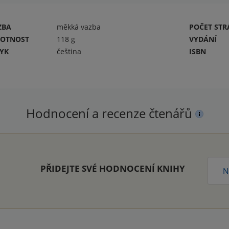
ZBA
měkká vazba
POČET ST
OTNOST
118 g
VYDÁNÍ
ZYK
čeština
ISBN
Hodnocení a recenze čtenářů
PŘIDEJTE SVÉ HODNOCENÍ KNIHY
N