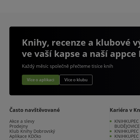
Knihy, recenze a klubové 
ve vaší kapse a naší appce
Každý měsíc společně přečteme tisíce knih
Více o aplikaci
Více o klubu
Často navštěvované
Kariéra v K
Akce a slevy
KNIHKUPEC 
Prodejny
BUDĚJOVICE
Klub Knihy Dobrovský
KNIHKUPEC -
Aplikace KDčko
KNIHKUPEC 