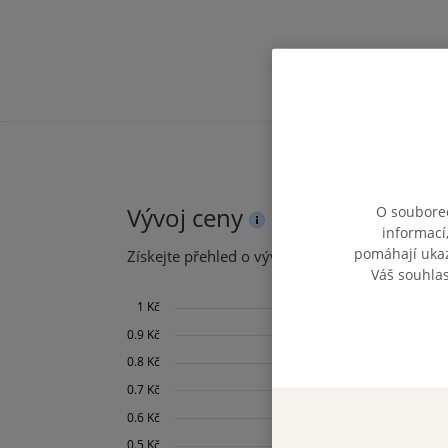
Vývoj ceny
O souborec
informací
pomáhají ukazo
Získejte přehled o vývoji ceny za posledních 60
Váš souhla