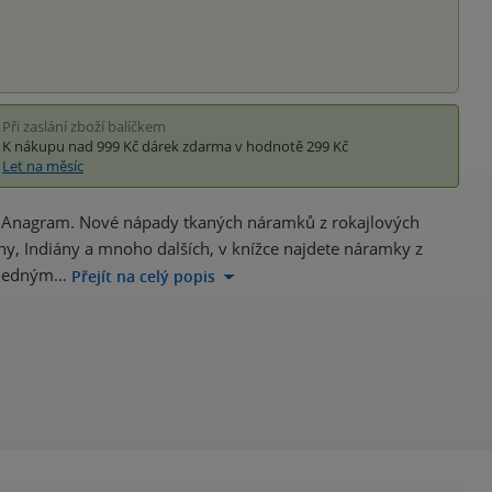
Při zaslání zboží balíčkem
K nákupu nad 999 Kč
dárek zdarma
v hodnotě 299 Kč
Let na měsíc
tví Anagram. Nové nápady tkaných náramků z rokajlových
ezny, Indiány a mnoho dalších, v knížce najdete náramky z
ehledným…
Přejít na celý popis