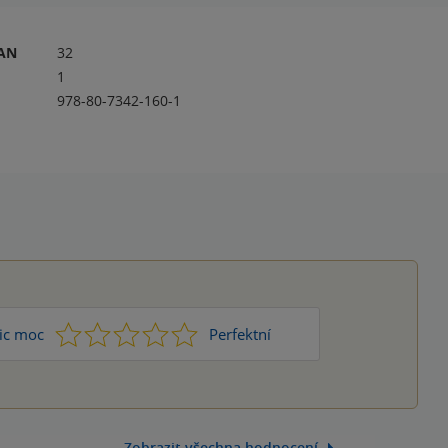
RAN
32
1
978-80-7342-160-1
1
2
3
4
5
ic moc
Perfektní
Zobrazit všechna hodnocení