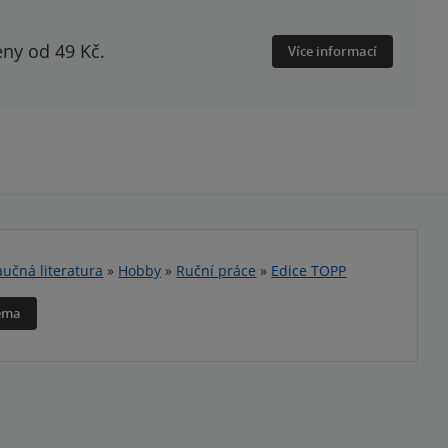
eny od 49 Kč.
Více informací
učná literatura
»
Hobby
»
Ruční práce
»
Edice TOPP
téma