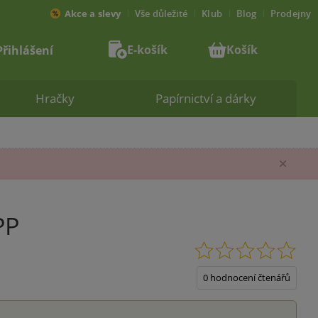
Akce a slevy
Vše důležité
Klub
Blog
Prodejny
E-košík
Košík
Přihlášení
Hračky
Papírnictví a dárky
Zav
PP
0.0
z
5
0 hodnocení čtenářů
hvěz