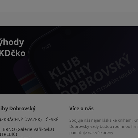
výhody
 KDčko
nihy Dobrovský
Více o nás
(ZKRÁCENÝ ÚVAZEK) - ČESKÉ
Spojuje nás nejen láska ke knihám. K
Dobrovský vždy budou rodinnou firm
 BRNO (Galerie Vaňkovka)
pamatuje na své kořeny.
(TŘEBÍČ)