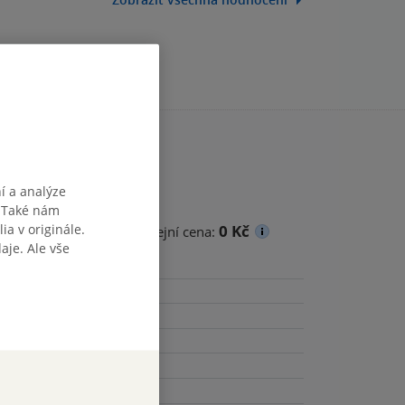
í a analýze
. Také nám
ia v originále.
0 Kč
cena
Minimální prodejní cena:
je. Ale vše