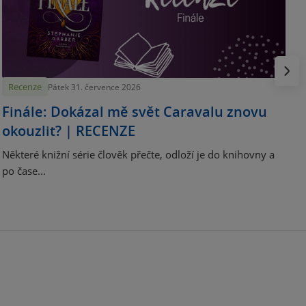
p
H
e
Násled
Recenze
Pátek 31. července 2026
Finále: Dokázal mě svět Caravalu znovu
okouzlit? | RECENZE
Některé knižní série člověk přečte, odloží je do knihovny a
po čase...