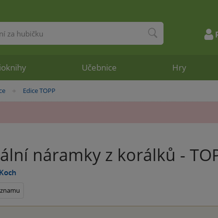
ioknihy
Učebnice
Hry
ce
Edice TOPP
»
nální náramky z korálků - TO
 Koch
seznamu