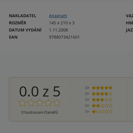
NAKLADATEL
Anagram
VA
ROZMĚR
145 x 210 x 3
HM
DATUM VYDÁNÍ
1.11.2008
JA
EAN
9788073421601
0.0
z
5
0×
5 hvězdiček
0×
4 hvězdičky
0×
3 hvězdičky
0×
2 hvězdičky
0×
0
hodnocení čtenářů
1 hvezdička