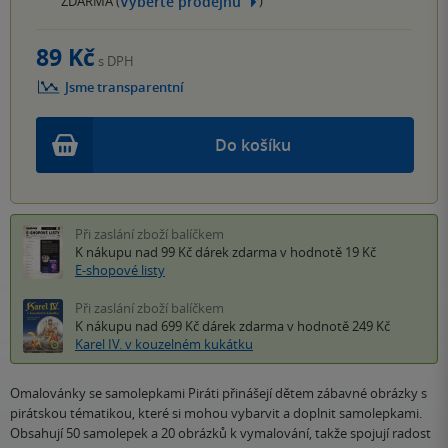
Vyberte prodejnu
ZDARMA (
)
89 Kč
s DPH
Jsme transparentní
Do košíku
Při zaslání zboží balíčkem
K nákupu nad 99 Kč
dárek zdarma
v hodnotě 19 Kč
E-shopové listy
Při zaslání zboží balíčkem
K nákupu nad 699 Kč
dárek zdarma
v hodnotě 249 Kč
Karel IV. v kouzelném kukátku
Omalovánky se samolepkami Piráti přinášejí dětem zábavné obrázky s
pirátskou tématikou, které si mohou vybarvit a doplnit samolepkami.
Obsahují 50 samolepek a 20 obrázků k vymalování, takže spojují radost