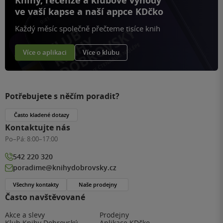
Knihy, recenze a klubové výhody
ve vaší kapse a naší appce KDčko
Každý měsíc společně přečteme tisíce knih
Více o aplikaci
Více o klubu
Potřebujete s něčím poradit?
Často kladené dotazy
Kontaktujte nás
Po–Pá:
8:00–17:00
542 220 320
poradime@knihydobrovsky.cz
Všechny kontakty
Naše prodejny
Často navštěvované
Akce a slevy
Prodejny
Klub Knihy Dobrovský
Aplikace KDčko