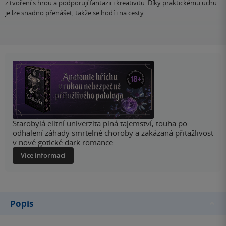
z tvoření s hrou a podporují fantazii i kreativitu. Díky praktickému uchu
je lze snadno přenášet, takže se hodí i na cesty.
Starobylá elitní univerzita plná tajemství, touha po
odhalení záhady smrtelné choroby a zakázaná přitažlivost
v nové gotické dark romance.
Více informací
Popis