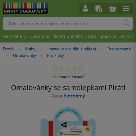
Vyhledávání
Bestsellery
Učebnice
Školní potřeby
Dark romance
Zachra
Nacházíte
Domů
Knihy
Literatura pro děti a mládež
Pro nejmenší
»
»
»
se
Omalovánky
Pro kluky
»
»
zde:
0.0
z
5
0 hodnocení čtenářů
hvězdiček
Omalovánky se samolepkami Piráti
Autor
Neznámý