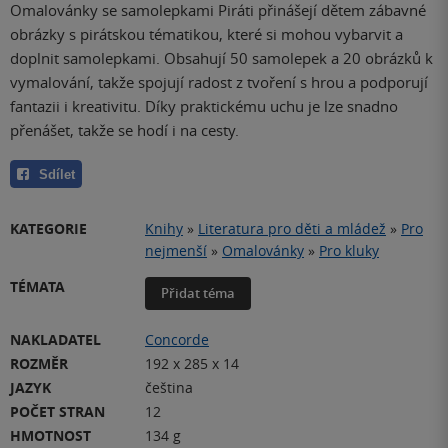
Omalovánky se samolepkami Piráti přinášejí dětem zábavné
obrázky s pirátskou tématikou, které si mohou vybarvit a
doplnit samolepkami. Obsahují 50 samolepek a 20 obrázků k
vymalování, takže spojují radost z tvoření s hrou a podporují
fantazii i kreativitu. Díky praktickému uchu je lze snadno
přenášet, takže se hodí i na cesty.
Sdílet
KATEGORIE
Knihy
»
Literatura pro děti a mládež
»
Pro
nejmenší
»
Omalovánky
»
Pro kluky
TÉMATA
Přidat téma
NAKLADATEL
Concorde
ROZMĚR
192 x 285 x 14
JAZYK
čeština
POČET STRAN
12
HMOTNOST
134 g