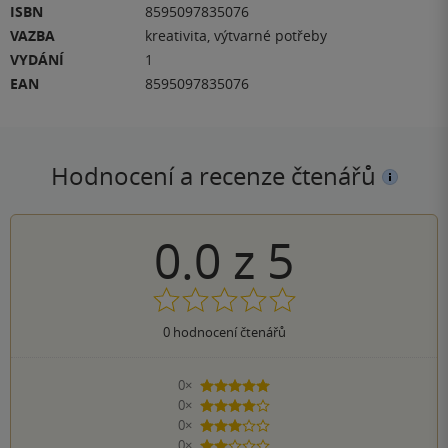
ISBN
8595097835076
VAZBA
kreativita, výtvarné potřeby
VYDÁNÍ
1
EAN
8595097835076
Hodnocení a recenze čtenářů
0.0
z
5
0
hodnocení čtenářů
0×
5 hvězdiček
0×
4 hvězdičky
0×
3 hvězdičky
0×
2 hvězdičky