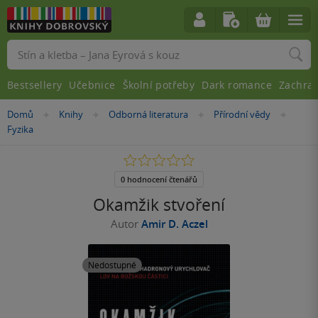
Vyhledávání
Bestsellery
Učebnice
Školní potřeby
Dark romance
Zachra
Nacházíte
Domů
Knihy
Odborná literatura
Přírodní vědy
»
»
»
»
se
Fyzika
zde:
0.0
z
5
0 hodnocení čtenářů
hvězdiček
Okamžik stvoření
Autor
Amir D. Aczel
Nedostupné