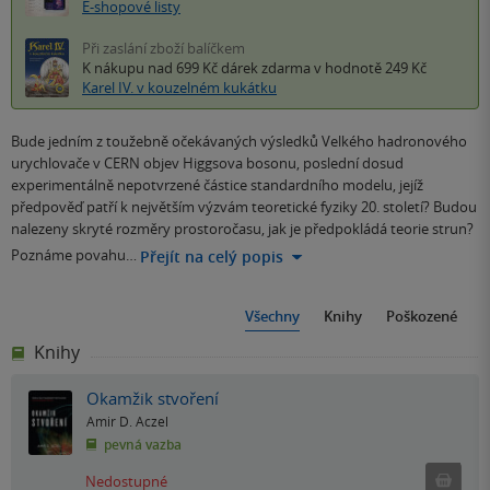
E-shopové listy
Při zaslání zboží balíčkem
K nákupu nad 699 Kč
dárek zdarma
v hodnotě 249 Kč
Karel IV. v kouzelném kukátku
Bude jedním z toužebně očekávaných výsledků Velkého hadronového
urychlovače v CERN objev Higgsova bosonu, poslední dosud
experimentálně nepotvrzené částice standardního modelu, jejíž
předpověď patří k největším výzvám teoretické fyziky 20. století? Budou
nalezeny skryté rozměry prostoročasu, jak je předpokládá teorie strun?
Poznáme povahu…
Přejít na celý popis
Všechny
Knihy
Poškozené
Knihy
Okamžik stvoření
Amir D. Aczel
pevná vazba
Ned
Nedostupné