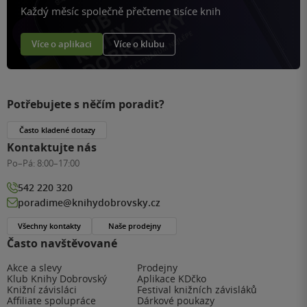
Každý měsíc společně přečteme tisíce knih
Více o aplikaci
Více o klubu
Potřebujete s něčím poradit?
Často kladené dotazy
Kontaktujte nás
Po–Pá:
8:00–17:00
542 220 320
poradime@knihydobrovsky.cz
Všechny kontakty
Naše prodejny
Často navštěvované
Akce a slevy
Prodejny
Klub Knihy Dobrovský
Aplikace KDčko
Knižní závisláci
Festival knižních závisláků
Affiliate spolupráce
Dárkové poukazy