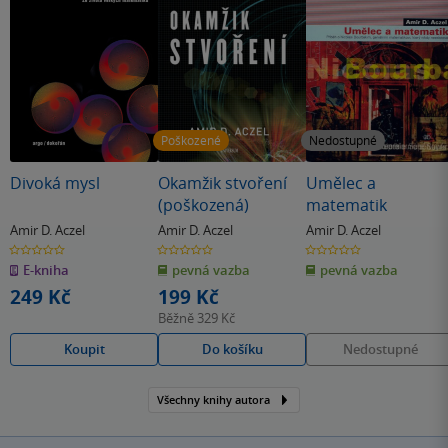
Poškozené
Nedostupné
Divoká mysl
Okamžik stvoření
Umělec a
(poškozená)
matematik
Amir D. Aczel
Amir D. Aczel
Amir D. Aczel
0.0
0.0
0.0
z
z
z
E-kniha
pevná vazba
pevná vazba
5
5
5
hvězdiček
hvězdiček
hvězdiček
249 Kč
199 Kč
Běžně
329 Kč
Koupit
Do košíku
Nedostupné
Všechny knihy autora