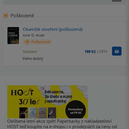
Poškozené
Okamžik stvoření (poškozená)
Amir D. Aczel
Poškozené
Do k
Skladem
199 Kč
s DPH
Velmi dobrý
Oblíbená letní akce zpět! Paperbacky z nakladatelství
HOST teď koupíte na e-shopu i v prodejnách za ceny od