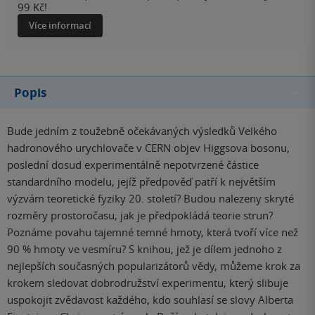
99 Kč!
Více informací
Popis
Bude jedním z toužebně očekávaných výsledků Velkého
hadronového urychlovače v CERN objev Higgsova bosonu,
poslední dosud experimentálně nepotvrzené částice
standardního modelu, jejíž předpověď patří k největším
výzvám teoretické fyziky 20. století? Budou nalezeny skryté
rozměry prostoročasu, jak je předpokládá teorie strun?
Poznáme povahu tajemné temné hmoty, která tvoří více než
90 % hmoty ve vesmíru? S knihou, jež je dílem jednoho z
nejlepších současných popularizátorů vědy, můžeme krok za
krokem sledovat dobrodružství experimentu, který slibuje
uspokojit zvědavost každého, kdo souhlasí se slovy Alberta