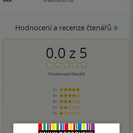
EAN
9788024232782
Hodnocení a recenze čtenářů
0.0
z
5
0
hodnocení čtenářů
0×
5 hvězdiček
0×
4 hvězdičky
0×
3 hvězdičky
0×
2 hvězdičky
0×
1 hvezdička
PŘIDEJTE SVÉ HODNOCENÍ KNIHY