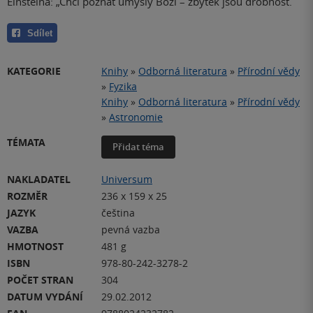
Einsteina: „Chci poznat úmysly Boží – zbytek jsou drobnost.
Sdílet
KATEGORIE
Knihy
»
Odborná literatura
»
Přírodní vědy
»
Fyzika
Knihy
»
Odborná literatura
»
Přírodní vědy
»
Astronomie
TÉMATA
Přidat téma
NAKLADATEL
Universum
ROZMĚR
236 x 159 x 25
JAZYK
čeština
VAZBA
pevná vazba
HMOTNOST
481 g
ISBN
978-80-242-3278-2
POČET STRAN
304
DATUM VYDÁNÍ
29.02.2012