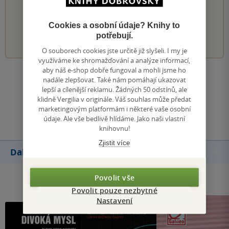
Hodnocení našich knihkupců: 0.0 z 5
Cookies a osobní údaje? Knihy to
1
2
3
4
5
potřebují.
O souborech cookies jste určitě již slyšeli. I my je
využíváme ke shromažďování a analýze informací,
aby náš e-shop dobře fungoval a mohli jsme ho
Zobrazit všechna hodnocení
nadále zlepšovat. Také nám pomáhají ukazovat
lepší a cílenější reklamu. Žádných 50 odstínů, ale
klidně Vergilia v originále. Váš souhlas může předat
Přidat hodnocení
marketingovým platformám i některé vaše osobní
údaje. Ale vše bedlivě hlídáme. Jako naši vlastní
knihovnu!
Zjistit více
Další knihy autora
Povolit vše
Povolit pouze nezbytné
Nastavení