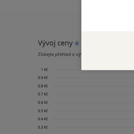
Vývoj ceny
Získejte přehled o vývoji ceny za posledních 60