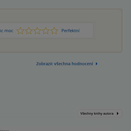
1
2
3
4
5
ic moc
Perfektní
Zobrazit všechna hodnocení
Všechny knihy autora