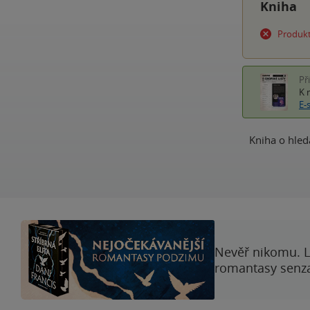
Kniha
Produkt
Př
K 
E-
Kniha o hled
Nevěř nikomu. L
romantasy senzac