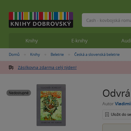
Vyhledávání
Knihy
E-knihy
Aud
Nacházíte
Domů
Knihy
Beletrie
Česká a slovenská beletrie
»
»
»
se
zde:
Zásilkovna zdarma celý týden!
Odvrá
Nedostupné
Autor
Vladimí
Uložit do 