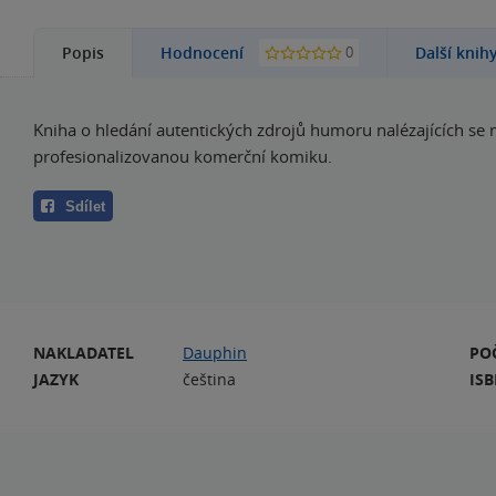
0
Popis
Hodnocení
Další knih
Kniha o hledání autentických zdrojů humoru nalézajících se
profesionalizovanou komerční komiku.
Sdílet
NAKLADATEL
Dauphin
PO
JAZYK
čeština
IS