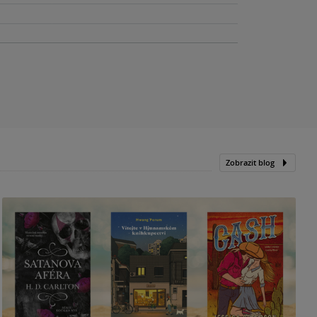
Zobrazit blog
N
p