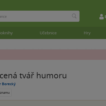
ioknihy
Učebnice
Hry
cená tvář humoru
r Borecký
seznamu