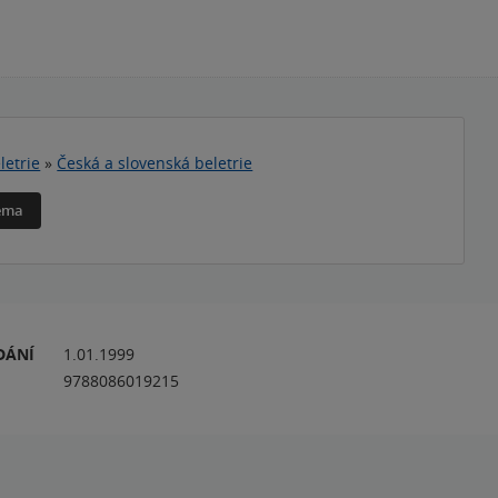
letrie
»
Česká a slovenská beletrie
téma
DÁNÍ
1.01.1999
9788086019215