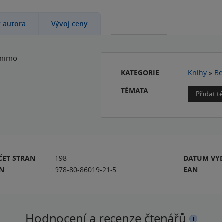
y autora
Vývoj ceny
 mimo
KATEGORIE
Knihy
»
Be
TÉMATA
Přidat 
ČET STRAN
198
DATUM VY
BN
978-80-86019-21-5
EAN
Hodnocení a recenze čtenářů