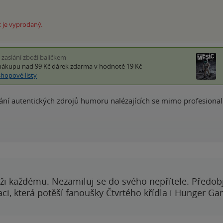
 je vyprodaný.
i zaslání zboží balíčkem
nákupu nad 99 Kč
dárek zdarma
v hodnotě 19 Kč
shopové listy
ání autentických zdrojů humoru nalézajících se mimo profesion
ži každému. Nezamiluj se do svého nepřítele. Předobj
i, která potěší fanoušky Čtvrtého křídla i Hunger Ga