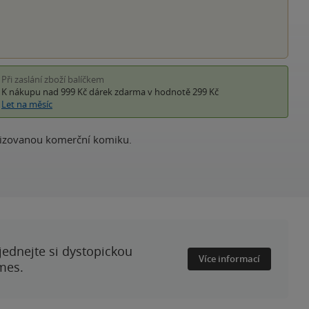
Při zaslání zboží balíčkem
K nákupu nad 999 Kč
dárek zdarma
v hodnotě 299 Kč
Let na měsíc
alizovanou komerční komiku.
ednejte si dystopickou
Více informací
mes.