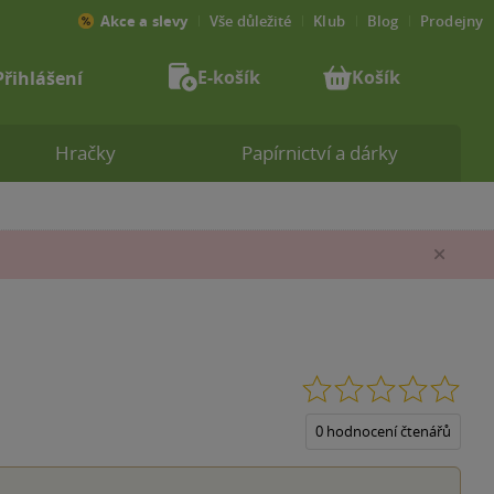
Akce a slevy
Vše důležité
Klub
Blog
Prodejny
E-košík
Košík
Přihlášení
Hračky
Papírnictví a dárky
Zav
0.0
z
5
0 hodnocení čtenářů
hvěz