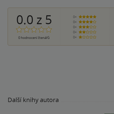
0.0
z
5
0×
5 hvězdiček
0×
4 hvězdičky
0×
3 hvězdičky
0×
2 hvězdičky
0×
0
hodnocení čtenářů
1 hvezdička
Další knihy autora