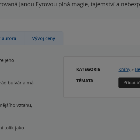
rovaná Janou Eyrovou plná magie, tajemství a nebezp
y autora
Vývoj ceny
re jeho
KATEGORIE
Knihy
»
Be
TÉMATA
 rád bulvár a má
Přidat 
vnějšího vztahu,
i tolik jako