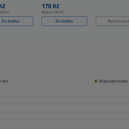
k
hvězdiček
hvězdiček
Kč
170 Kč
269 Kč
Běžně
190 Kč
Do košíku
Do košíku
Nedostupn
Maloobchodní 
 dní.