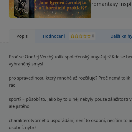
romantasy inspi
0
Popis
Hodnocení
Další knih
Proč se Ondřej Vetchý tolik společenský angažuje? Kde se be
vyhraněný smysl
pro spravedlnost, který mnohé až rozčiluje? Proč nemá tolik
rád
sport? – působí to, jako by to u něj nebyly pouze záležitosti 
ale jistého
charakterotvorného uspořádání, není to osobní, necítím to an
osobní, nýbrž