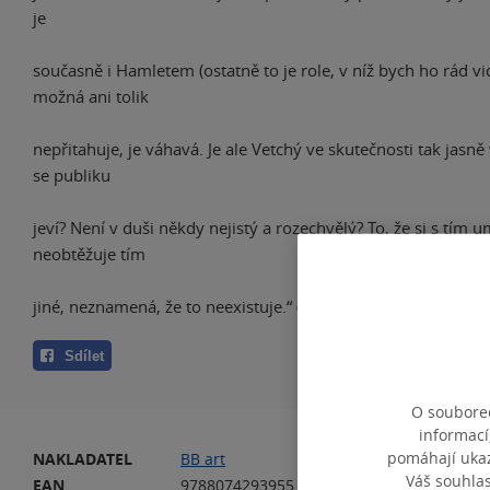
je
současně i Hamletem (ostatně to je role, v níž bych ho rád vid
možná ani tolik
nepřitahuje, je váhavá. Je ale Vetchý ve skutečnosti tak jasně
se publiku
jeví? Není v duši někdy nejistý a rozechvělý? To, že si s tím u
neobtěžuje tím
jiné, neznamená, že to neexistuje.“ (Vladimír Kučera)
Sdílet
O souborec
informací
pomáhají ukazo
NAKLADATEL
BB art
JA
Váš souhla
EAN
9788074293955