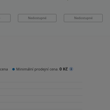
hvězdiček
hvězdiček
é
Nedostupné
Nedostupné
0 Kč
cena
Minimální prodejní cena: