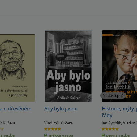
Nedostupné
da o dřevěném
Aby bylo jasno
Historie, mýty, 
řády
ír Kučera
Vladimír Kučera
Jan Rychlík
,
Vladimí
Kučera
5.0
5.0
z
z
á vazba
měkká vazba
pevná vazba
5
5