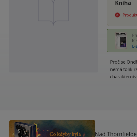
Kniha
Produkt
Př
K 
E-
Proč se Ondř
nemá tolik rá
charakterotv
Nad Thornfieldem