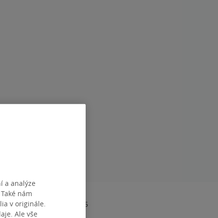
í a analýze
. Také nám
ia v originále.
978-80-7429-395-5
je. Ale vše