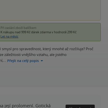
Při zaslání zboží balíčkem
K nákupu nad 999 Kč
dárek zdarma
v hodnotě 299 Kč
Let na měsíc
 smysl pro spravedlnost, který mnohé až rozčiluje? Proč
e záležitosti vnějšího vztahu, ale jistého
ní,…
Přejít na celý popis
a její prolomení. Gotická