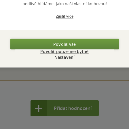
bedlivě hlídáme. Jako naši vlastní knihovnu!
Zjistit více
Hodnocení a recenze čtenářů
Povolit vše
Povolit pouze nezbytné
Nastavení
PŘIDEJTE SVÉ HODNOCENÍ KNIHY
N
Přidat hodnocení