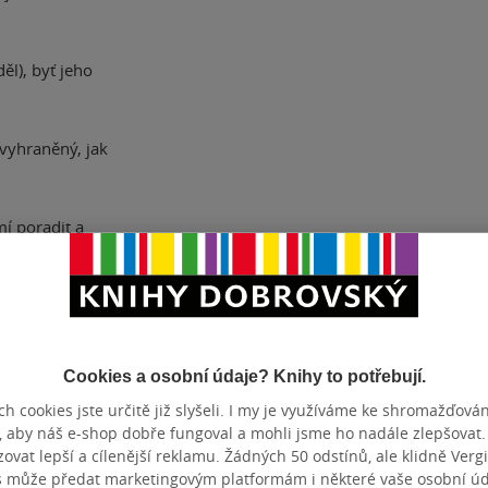
ěl), byť jeho
 vyhraněný, jak
mí poradit a
Cookies a osobní údaje? Knihy to potřebují.
h cookies jste určitě již slyšeli. I my je využíváme ke shromažďován
, aby náš e-shop dobře fungoval a mohli jsme ho nadále zlepšovat
vat lepší a cílenější reklamu. Žádných 50 odstínů, ale klidně Vergil
ZYK
čeština
ISBN
s může předat marketingovým platformám i některé vaše osobní úda