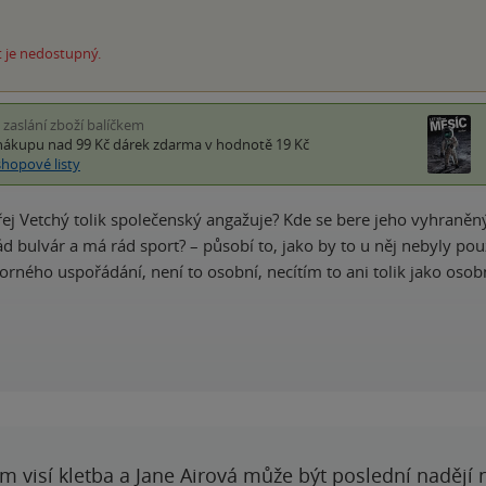
 je nedostupný.
i zaslání zboží balíčkem
nákupu nad 99 Kč
dárek zdarma
v hodnotě 19 Kč
shopové listy
ej Vetchý tolik společenský angažuje? Kde se bere jeho vyhraněný
d bulvár a má rád sport? – působí to, jako by to u něj nebyly pouz
orného uspořádání, není to osobní, necítím to ani tolik jako osob
 visí kletba a Jane Airová může být poslední nadějí n