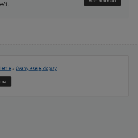
Více informací
ečí.
letrie
»
Úvahy, eseje, dopisy
téma