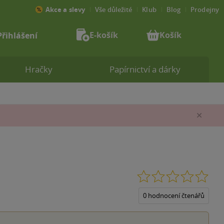
Akce a slevy
Vše důležité
Klub
Blog
Prodejny
E-košík
Košík
Přihlášení
Hračky
Papírnictví a dárky
Zav
0.0
z
5
0 hodnocení čtenářů
hvěz