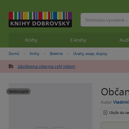
Vyhledávání
Knihy
E-knihy
Aud
Nacházíte
Domů
Knihy
Beletrie
Úvahy, eseje, dopisy
»
»
»
se
zde:
Zásilkovna zdarma celý týden!
Občan
Nedostupné
Autor
Vladimí
Uložit do 