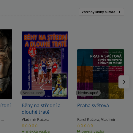
Všechny knihy autora
Následu
Nedostupné
Nedostupné
jízdní
Běhy na střední a
Praha světová
dlouhé tratě
r
Vladimír Kučera
Karel Kučera
,
Vladimír
Kučera
0.0
0.0
z
z
měkká vazba
pevná vazba
5
5