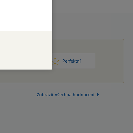
1
2
3
4
5
ic moc
Perfektní
Zobrazit všechna hodnocení