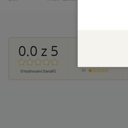
0.0
z
5
0×
5 hvězdiček
0×
4 hvězdičky
0×
3 hvězdičky
0×
2 hvězdičky
0×
0
hodnocení čtenářů
1 hvezdička