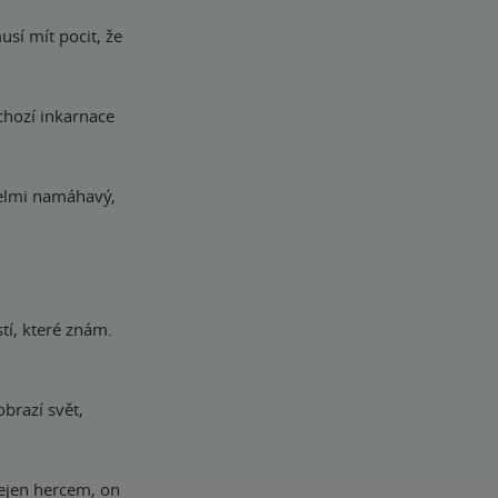
usí mít pocit, že
chozí inkarnace
velmi namáhavý,
tí, které znám.
obrazí svět,
nejen hercem, on