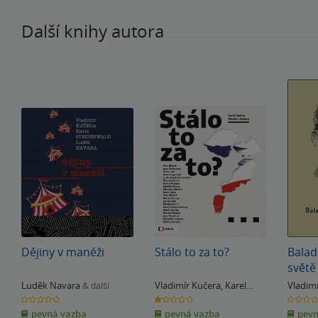
Další knihy autora
Dějiny v manéži
Stálo to za to?
Bala
světě
Luděk Navara
Vladimír Kučera
,
Karel
Vladim
& další
Kučera
0.0
1.0
0.0
z
z
z
pevná vazba
pevná vazba
pevn
5
5
5