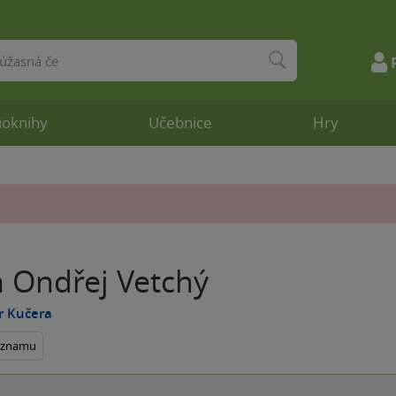
ioknihy
Učebnice
Hry
 Ondřej Vetchý
r Kučera
seznamu