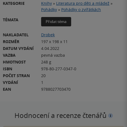
KATEGORIE
Knihy
»
Literatura pro děti a mládež
»
Pohádky
»
Pohádky o zvířátkách
TÉMATA
Přidat téma
NAKLADATEL
Drobek
ROZMĚR
197 x 198 x 11
DATUM VYDÁNÍ
4.04.2022
VAZBA
pevná vazba
HMOTNOST
248 g
ISBN
978-80-277-0347-0
POČET STRAN
20
VYDÁNÍ
1
EAN
9788027703470
Hodnocení a recenze čtenářů