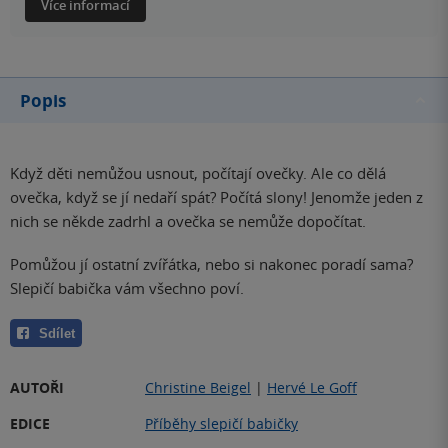
Více informací
Popis
Když děti nemůžou usnout, počítají ovečky. Ale co dělá
ovečka, když se jí nedaří spát? Počítá slony! Jenomže jeden z
nich se někde zadrhl a ovečka se nemůže dopočítat.
Pomůžou jí ostatní zvířátka, nebo si nakonec poradí sama?
Slepičí babička vám všechno poví.
Sdílet
AUTOŘI
Christine Beigel
|
Hervé Le Goff
EDICE
Příběhy slepičí babičky