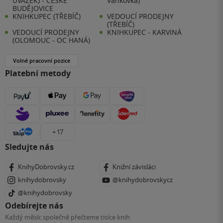
ÚVAZEK) - ČESKÉ
Vaňkovka)
BUDĚJOVICE
KNIHKUPEC (TŘEBÍČ)
VEDOUCÍ PRODEJNY
(TŘEBÍČ)
VEDOUCÍ PRODEJNY
KNIHKUPEC - KARVINÁ
(OLOMOUC - OC HANÁ)
Volné pracovní pozice
Platební metody
+ 17
Sledujte nás
KnihyDobrovsky.cz
Knižní závisláci
knihydobrovsky
@knihydobrovskycz
@knihydobrovsky
Odebírejte nás
Každý měsíc společně přečteme tisíce knih