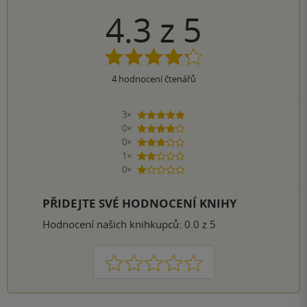
4.3
z
5
4
hodnocení čtenářů
3×
5 hvězdiček
0×
4 hvězdičky
0×
3 hvězdičky
1×
2 hvězdičky
0×
1 hvezdička
PŘIDEJTE SVÉ HODNOCENÍ KNIHY
Hodnocení našich knihkupců: 0.0 z 5
1
2
3
4
5