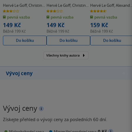
vyzraje na vlka!
Hervé Le Goff
,
Christine
Hervé Le Goff
,
Christine
Hervé Le Goff
,
Alexandr
Beigel
Beigel
Jardin
3.2
2.9
4.6
z
z
z
pevná vazba
pevná vazba
pevná vazba
5
5
5
hvězdiček
hvězdiček
hvězdiček
149 Kč
149 Kč
159 Kč
Běžně
199 Kč
Běžně
199 Kč
Běžně
199 Kč
Do košíku
Do košíku
Do košíku
Všechny knihy autora
Vývoj ceny
Vývoj ceny
Získejte přehled o vývoji ceny za posledních 60 dní.
0 Kč
Maloobchodní cena
Minimální prodejní cena: