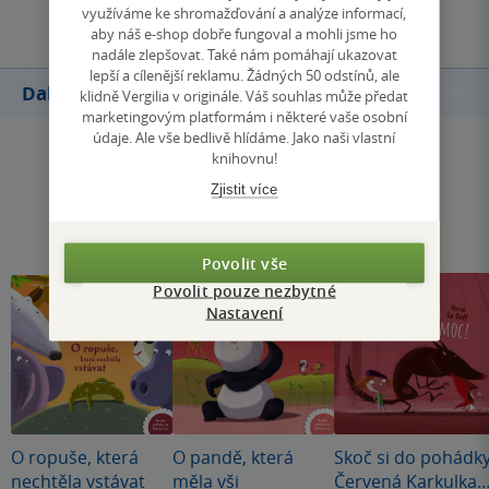
využíváme ke shromažďování a analýze informací,
aby náš e-shop dobře fungoval a mohli jsme ho
nadále zlepšovat. Také nám pomáhají ukazovat
lepší a cílenější reklamu. Žádných 50 odstínů, ale
Další knihy autora
klidně Vergilia v originále. Váš souhlas může předat
marketingovým platformám i některé vaše osobní
údaje. Ale vše bedlivě hlídáme. Jako naši vlastní
knihovnu!
Zjistit více
Povolit vše
Povolit pouze nezbytné
Nastavení
O ropuše, která
O pandě, která
Skoč si do pohádky
nechtěla vstávat
měla vši
Červená Karkulka