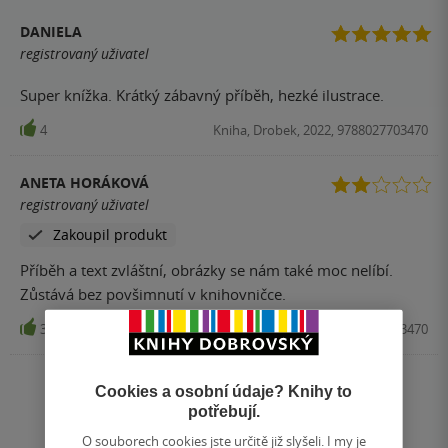
DANIELA
registrovaný uživatel
Super knížka. Krátký zábavný příběh, hezké ilustrace.
4
Kniha, Drobek, 2022, 9788027703470
ANETA HORÁKOVÁ
registrovaný uživatel
Zakoupil produkt
Příběh a text zvláštní, obrázky se nám také moc nelíbí.
Zůstává bez povšimnutí v knihovničce.
3
Kniha, Drobek, 2022, 9788027703470
Zobrazit všechna hodnocení
Cookies a osobní údaje? Knihy to
potřebují.
O souborech cookies jste určitě již slyšeli. I my je
Přidat hodnocení