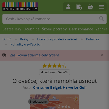
Vyhledávání
Bestsellery
Učebnice
Školní potřeby
Dark romance
Zachra
Nacházíte
Domů
Knihy
Literatura pro děti a mládež
Pohádky
»
»
»
se
Pohádky o zvířátkách
»
zde:
Zásilkovna zdarma celý týden!
Za
4.3
z
5
4 hodnocení čtenářů
hvězdiček
O ovečce, která nemohla usnout
Autor
Christine Beigel
,
Hervé Le Goff
Nedostupné