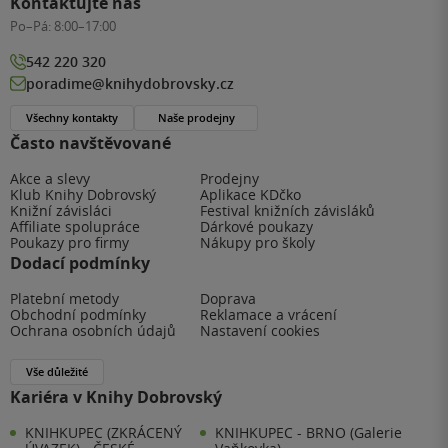
Kontaktujte nás
Po–Pá:
8:00–17:00
542 220 320
poradime@knihydobrovsky.cz
Všechny kontakty
Naše prodejny
Často navštěvované
Akce a slevy
Prodejny
Klub Knihy Dobrovský
Aplikace KDčko
Knižní závisláci
Festival knižních závisláků
Affiliate spolupráce
Dárkové poukazy
Poukazy pro firmy
Nákupy pro školy
Dodací podmínky
Platební metody
Doprava
Obchodní podmínky
Reklamace a vrácení
Ochrana osobních údajů
Nastavení cookies
Vše důležité
Kariéra v Knihy Dobrovský
KNIHKUPEC (ZKRÁCENÝ
KNIHKUPEC - BRNO (Galerie