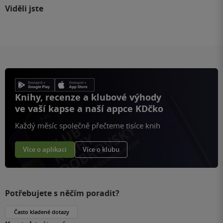
Viděli jste
Knihy, recenze a klubové výhody
ve vaší kapse a naší appce KDčko
Každý měsíc společně přečteme tisíce knih
Více o aplikaci
Více o klubu
Potřebujete s něčím poradit?
Často kladené dotazy