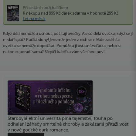
Při zaslání zboží balíčkem
K nákupu nad 999 Kč
dárek zdarma
v hodnotě 299 Kč
Let na měsíc
Když děti nemůžou usnout, počítají ovečky. Ale co dělá ovečka, když se jí
nedaří spát? Počítá slony! Jenomže jeden z nich se někde zadrhl a
ovečka se nemůže dopočítat. Pomůžou jí ostatní zvířátka, nebo si
nakonec poradí sama? Slepičí babička vám všechno poví.
Starobylá elitní univerzita plná tajemství, touha po
odhalení záhady smrtelné choroby a zakázaná přitažlivost
v nové gotické dark romance.