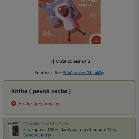
Uložit do seznamu
Součástí edice:
Příběhy slepičí babičky
Kniha (
pevná vazba
)
Produkt je vyprodaný.
Při zaslání zboží balíčkem
K nákupu nad 99 Kč
dárek zdarma
v hodnotě 19 Kč
E-shopové listy