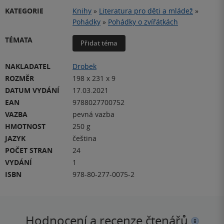
KATEGORIE
Knihy
»
Literatura pro děti a mládež
»
Pohádky
»
Pohádky o zvířátkách
TÉMATA
Přidat téma
NAKLADATEL
Drobek
ROZMĚR
198 x 231 x 9
DATUM VYDÁNÍ
17.03.2021
EAN
9788027700752
VAZBA
pevná vazba
HMOTNOST
250 g
JAZYK
čeština
POČET STRAN
24
VYDÁNÍ
1
ISBN
978-80-277-0075-2
Hodnocení a recenze čtenářů