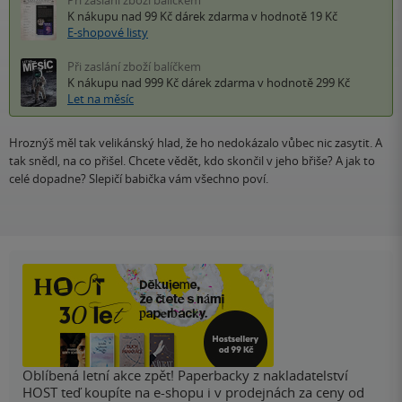
K nákupu nad 99 Kč
dárek zdarma
v hodnotě 19 Kč
E-shopové listy
Při zaslání zboží balíčkem
K nákupu nad 999 Kč
dárek zdarma
v hodnotě 299 Kč
Let na měsíc
Hroznýš měl tak velikánský hlad, že ho nedokázalo vůbec nic zasytit. A
tak snědl, na co přišel. Chcete vědět, kdo skončil v jeho břiše? A jak to
celé dopadne? Slepičí babička vám všechno poví.
Oblíbená letní akce zpět! Paperbacky z nakladatelství
HOST teď koupíte na e-shopu i v prodejnách za ceny od