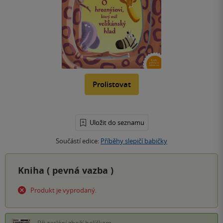
Prolistovat
Uložit do seznamu
Součástí edice:
Příběhy slepičí babičky
Kniha (
pevná vazba
)
Produkt je vyprodaný.
Při zaslání zboží balíčkem