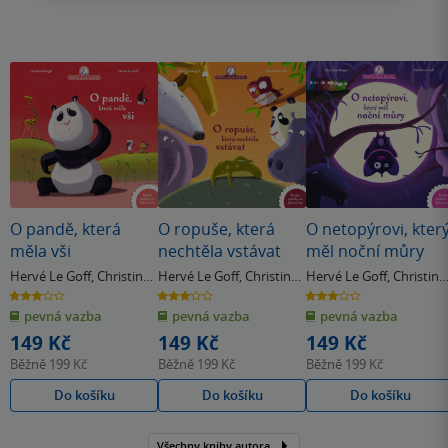
O pandě, která
O ropuše, která
O netopýrovi, kter
měla vši
nechtěla vstávat
měl noční můry
Hervé Le Goff
,
Christine
Hervé Le Goff
,
Christine
Hervé Le Goff
,
Christine
Beigel
Beigel
Beigel
2.9
3.2
3.0
z
z
z
pevná vazba
pevná vazba
pevná vazba
5
5
5
hvězdiček
hvězdiček
hvězdiček
149 Kč
149 Kč
149 Kč
Běžně
199 Kč
Běžně
199 Kč
Běžně
199 Kč
Do košíku
Do košíku
Do košíku
Všechny knihy autora