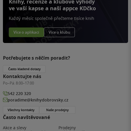
Knihy, recenze a klubové výhody
ve vaší kapse a naší appce KDčko
Každý měsíc společně přečteme tisíce knih
Více o aplikaci
Více o klubu
Potřebujete s něčím poradit?
Často kladené dotazy
Kontaktujte nás
Po–Pá:
8:00–17:00
542 220 320
poradime@knihydobrovsky.cz
Všechny kontakty
Naše prodejny
Často navštěvované
Akce a slevy
Prodejny