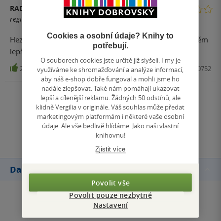
RADKA ŠINDELÁŘOVÁ
registrovaný uživatel
Cookies a osobní údaje? Knihy to
Hezké ilustrace, opět krkolomný text, ale určitě patří k těm
potřebují.
lepším ze série.
O souborech cookies jste určitě již slyšeli. I my je
2
Kniha, Drobek, 2021, 9788027700752
využíváme ke shromažďování a analýze informací,
aby náš e-shop dobře fungoval a mohli jsme ho
nadále zlepšovat. Také nám pomáhají ukazovat
lepší a cílenější reklamu. Žádných 50 odstínů, ale
Zobrazit všechna hodnocení
klidně Vergilia v originále. Váš souhlas může předat
marketingovým platformám i některé vaše osobní
údaje. Ale vše bedlivě hlídáme. Jako naši vlastní
Přidat hodnocení
knihovnu!
Zjistit více
Další knihy autora
Povolit vše
Povolit pouze nezbytné
Nastavení