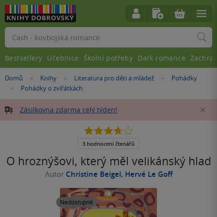
Vyhledávání
Bestsellery
Učebnice
Školní potřeby
Dark romance
Zachra
Nacházíte
Domů
Knihy
Literatura pro děti a mládež
Pohádky
»
»
»
se
Pohádky o zvířátkách
»
zde:
Zásilkovna zdarma celý týden!
Za
3.7
z
5
3 hodnocení čtenářů
hvězdiček
O hroznýšovi, který měl velikánský hlad
Autor
Christine Beigel
,
Hervé Le Goff
Nedostupné