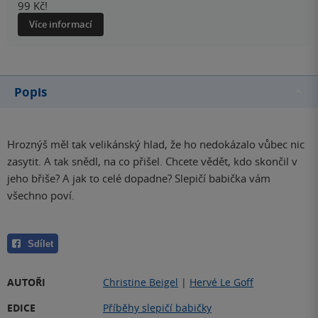
99 Kč!
Více informací
Popis
Hroznýš měl tak velikánský hlad, že ho nedokázalo vůbec nic
zasytit. A tak snědl, na co přišel. Chcete vědět, kdo skončil v
jeho břiše? A jak to celé dopadne? Slepičí babička vám
všechno poví.
Sdílet
AUTOŘI
Christine Beigel
|
Hervé Le Goff
EDICE
Příběhy slepičí babičky