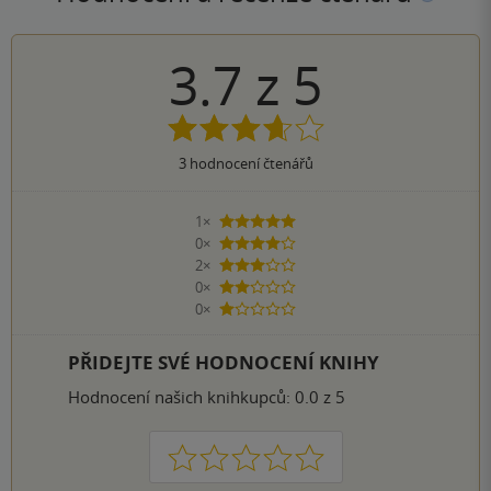
3.7
z
5
3
hodnocení čtenářů
1×
5 hvězdiček
0×
4 hvězdičky
2×
3 hvězdičky
0×
2 hvězdičky
0×
1 hvezdička
PŘIDEJTE SVÉ HODNOCENÍ KNIHY
Hodnocení našich knihkupců: 0.0 z 5
1
2
3
4
5