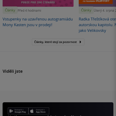
Články
Články
Před 4 hodinami
Úterý 4. srpna
Vstupenky na uzavřenou autogramiádu
Radka Třeštíková otev
Mony Kasten jsou v prodeji!
autorskou kapitolu.
jako Velikovsky
Články, které stojí za pozornost
Viděli jste