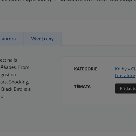
y autora
Vývoj ceny
ect nails
faÃ§ades. From
KATEGORIE
Knihy
»
Ci
Agustina
Literature
ears. Shocking,
TÉMATA
Přidat 
Black Bird is a
 of