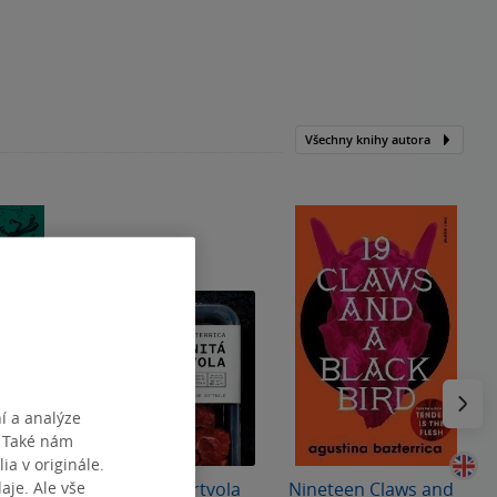
Všechny knihy autora
Následu
í a analýze
. Také nám
ia v originále.
je. Ale vše
átů a
Znamenitá mrtvola
Nineteen Claws and