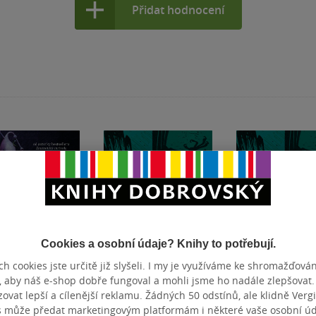
Přidat hodnocení
Cookies a osobní údaje? Knihy to potřebují.
h cookies jste určitě již slyšeli. I my je využíváme ke shromažďován
, aby náš e-shop dobře fungoval a mohli jsme ho nadále zlepšovat
AKCE
vat lepší a cílenější reklamu. Žádných 50 odstínů, ale klidně Vergil
s může předat marketingovým platformám i některé vaše osobní úda
dné
Devatenáct pařátů a
Devatenáct pař