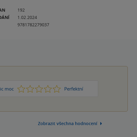
RAN
192
DÁNÍ
1.02.2024
9781782279037
1
2
3
4
5
ic moc
Perfektní
Zobrazit všechna hodnocení