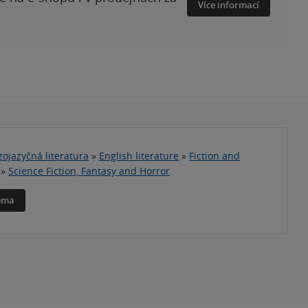
Více informací
zojazyčná literatura
»
English literature
»
Fiction and
»
Science Fiction, Fantasy and Horror
téma