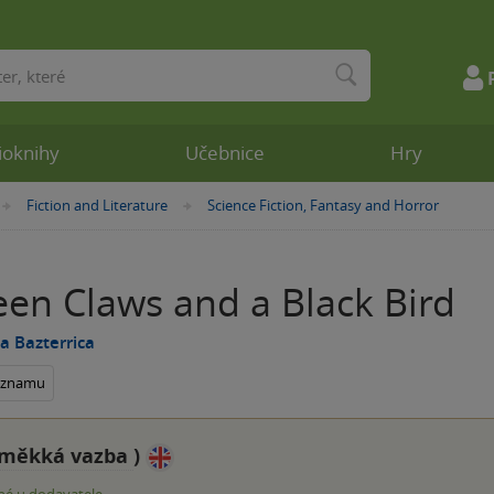
ioknihy
Učebnice
Hry
Fiction and Literature
Science Fiction, Fantasy and Horror
»
»
een Claws and a Black Bird
a Bazterrica
seznamu
měkká vazba
)