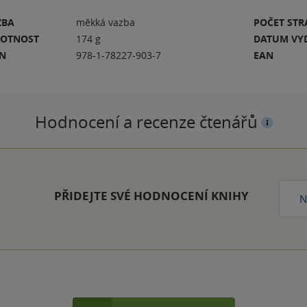
ZBA
měkká vazba
POČET ST
OTNOST
174 g
DATUM VY
BN
978-1-78227-903-7
EAN
Hodnocení a recenze čtenářů
PŘIDEJTE SVÉ HODNOCENÍ KNIHY
N