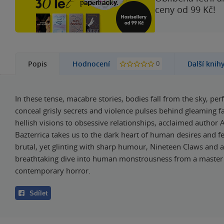
ceny od 99 Kč!
0
Popis
Hodnocení
Další knih
In these tense, macabre stories, bodies fall from the sky, perf
conceal grisly secrets and violence pulses behind gleaming 
hellish visions to obsessive relationships, acclaimed author 
Bazterrica takes us to the dark heart of human desires and f
brutal, yet glinting with sharp humour, Nineteen Claws and a 
breathtaking dive into human monstrousness from a master
contemporary horror.
Sdílet