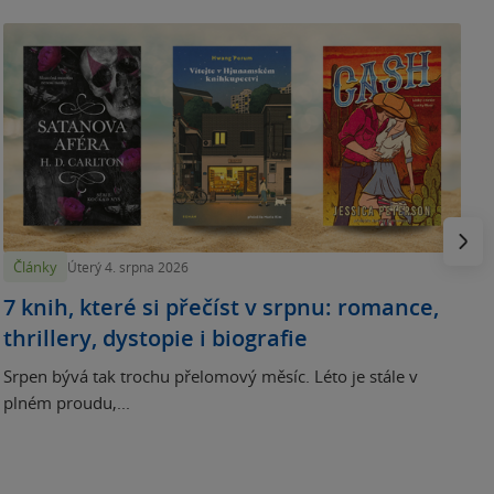
N
p
Násled
Články
Úterý 4. srpna 2026
7 knih, které si přečíst v srpnu: romance,
thrillery, dystopie i biografie
Srpen bývá tak trochu přelomový měsíc. Léto je stále v
plném proudu,...