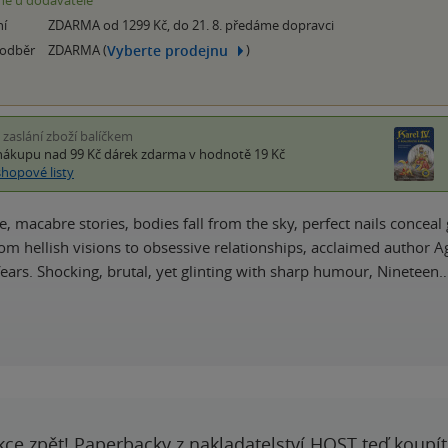
é u dodavatele
ní
ZDARMA od 1299 Kč, do 21. 8. předáme dopravci
Vyberte prodejnu
 odběr
ZDARMA (
)
i zaslání zboží balíčkem
nákupu nad 99 Kč
dárek zdarma
v hodnotě 19 Kč
shopové listy
e, macabre stories, bodies fall from the sky, perfect nails concea
om hellish visions to obsessive relationships, acclaimed author A
fears. Shocking, brutal, yet glinting with sharp humour, Nineteen
kce zpět! Paperbacky z nakladatelství HOST teď koupí