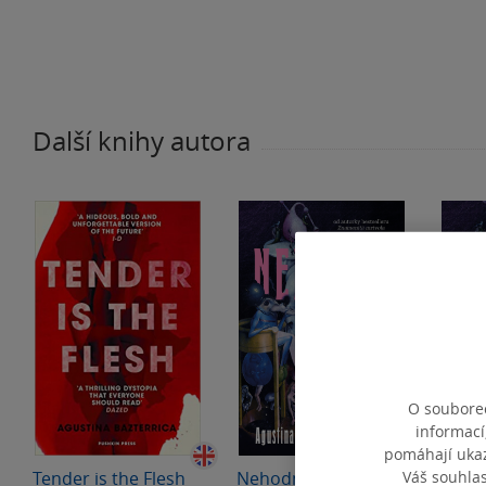
Další knihy autora
O souborec
informací
AKCE
pomáhají ukazo
Váš souhla
Tender is the Flesh
Nehodné
Neho