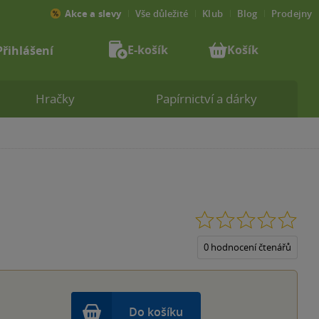
Akce a slevy
Vše důležité
Klub
Blog
Prodejny
E-košík
Košík
Přihlášení
Hračky
Papírnictví a dárky
0.0
z
5
0 hodnocení čtenářů
hvěz
Do košíku