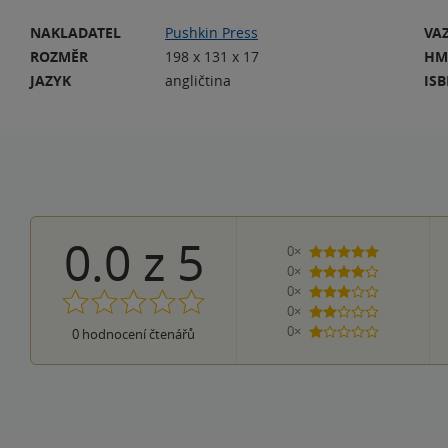
NAKLADATEL
Pushkin Press
VA
ROZMĚR
198 x 131 x 17
HM
JAZYK
angličtina
IS
0.0
z
5
0×
5 hvězdiček
0×
4 hvězdičky
0×
3 hvězdičky
0×
2 hvězdičky
0×
0
hodnocení čtenářů
1 hvezdička