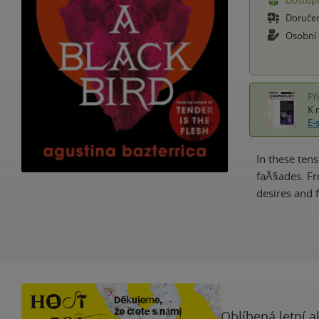
Dostupn
Doruče
Osobní
Př
K 
E-
In these tens
faÃ§ades. Fr
desires and 
Oblíbená letní a