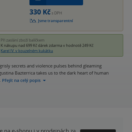
330 Kč
s DPH
Jsme transparentní
Při zaslání zboží balíčkem
K nákupu nad 699 Kč
dárek zdarma
v hodnotě 249 Kč
Karel IV. v kouzelném kukátku
l grisly secrets and violence pulses behind gleaming
gustina Bazterrica takes us to the dark heart of human
…
Přejít na celý popis
te na e-shopu i v prodejnách za