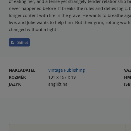
of eating her, and a tense yet strangely tender relationship b
never happened before. It breaks the rules and defies logic, b
longer content with life in the grave. He wants to breathe ag
live, and Julie wants to help him. But their grim, rotting worl
changed without a fight...
Sdílet
NAKLADATEL
Vintage Publishing
VA
ROZMĚR
131 x 197 x 19
HM
JAZYK
angličtina
IS