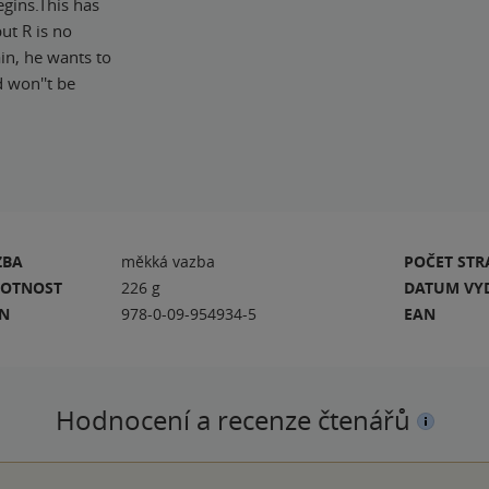
egins.This has
ut R is no
ain, he wants to
d won''t be
ZBA
měkká vazba
POČET ST
OTNOST
226 g
DATUM VY
BN
978-0-09-954934-5
EAN
Hodnocení a recenze čtenářů