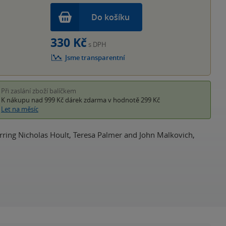
Do košíku
330 Kč
s DPH
Jsme transparentní
Při zaslání zboží balíčkem
K nákupu nad 999 Kč
dárek zdarma
v hodnotě 299 Kč
Let na měsíc
rring Nicholas Hoult, Teresa Palmer and John Malkovich,