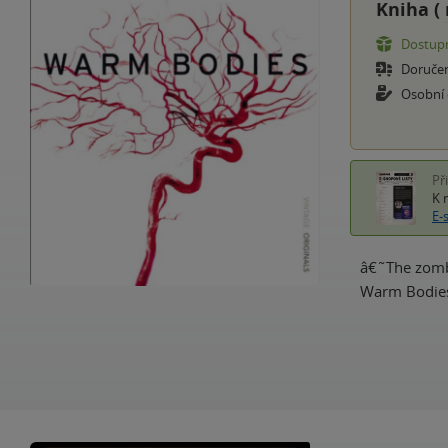
Kniha (
Dostupn
Doruče
Osobní
Př
K 
E-
â€˜The zombi
Warm Bodies