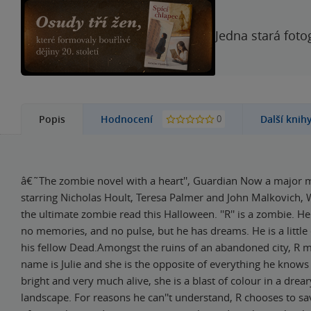
Jedna stará foto
0
Popis
Hodnocení
Další knih
â€˜The zombie novel with a heart'', Guardian Now a major m
starring Nicholas Hoult, Teresa Palmer and John Malkovich,
the ultimate zombie read this Halloween. ''R'' is a zombie. 
no memories, and no pulse, but he has dreams. He is a little
his fellow Dead.Amongst the ruins of an abandoned city, R me
name is Julie and she is the opposite of everything he know
bright and very much alive, she is a blast of colour in a drea
landscape. For reasons he can''t understand, R chooses to sav