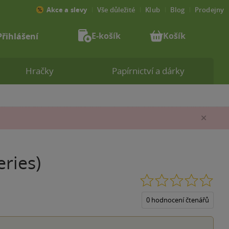
Akce a slevy
Vše důležité
Klub
Blog
Prodejny
E-košík
Košík
Přihlášení
Hračky
Papírnictví a dárky
Zav
ries)
0.0
z
5
0 hodnocení čtenářů
hvěz