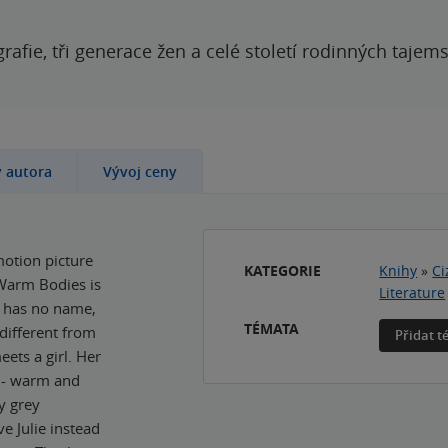
grafie, tři generace žen a celé století rodinných tajem
y autora
Vývoj ceny
otion picture
KATEGORIE
Knihy
»
Ci
 Warm Bodies is
Literature
He has no name,
TÉMATA
 different from
Přidat 
ets a girl. Her
s - warm and
ry grey
e Julie instead