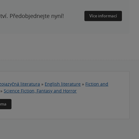
ství. Předobjednejte nyní!
Více informací
zojazyčná literatura
»
English literature
»
Fiction and
»
Science Fiction, Fantasy and Horror
téma