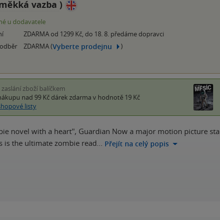
měkká vazba
)
é u dodavatele
ní
ZDARMA od 1299 Kč, do 18. 8. předáme dopravci
Vyberte prodejnu
 odběr
ZDARMA (
)
i zaslání zboží balíčkem
nákupu nad 99 Kč
dárek zdarma
v hodnotě 19 Kč
shopové listy
e novel with a heart'', Guardian Now a major motion picture sta
 is the ultimate zombie read…
Přejít na celý popis