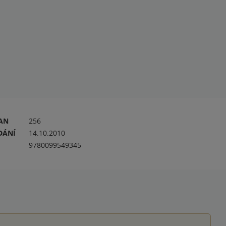
RAN
256
DÁNÍ
14.10.2010
9780099549345