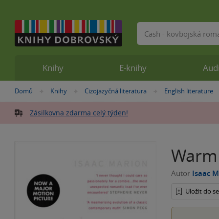
Vyhledávání
Knihy
E-knihy
Aud
Nacházíte
Domů
Knihy
Cizojazyčná literatura
English literature
»
»
»
se
zde:
Zásilkovna zdarma celý týden!
Warm 
Autor
Isaac M
Uložit do 