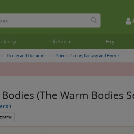
ioknihy
Učebnice
Hry
Fiction and Literature
Science Fiction, Fantasy and Horror
»
»
Bodies (The Warm Bodies Se
arion
seznamu