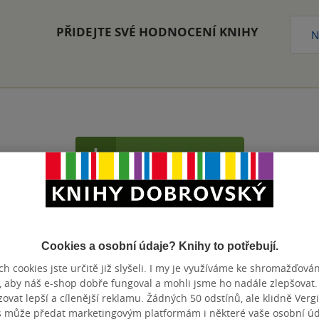
PŘIDEJTE SVÉ HODNOCENÍ KNIHY
N
Přidat hodnocení
Cookies a osobní údaje? Knihy to potřebují.
h cookies jste určitě již slyšeli. I my je využíváme ke shromažďován
, aby náš e-shop dobře fungoval a mohli jsme ho nadále zlepšovat
vat lepší a cílenější reklamu. Žádných 50 odstínů, ale klidně Vergil
s může předat marketingovým platformám i některé vaše osobní úda