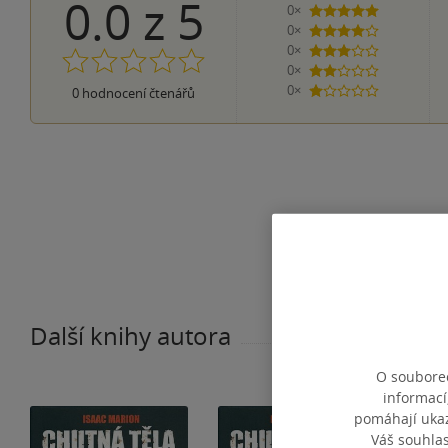
0.0
z
5
0×
5 hvězdiček
0×
4 hvězdičky
0×
3 hvězdičky
0×
2 hvězdičky
0×
0
hodnocení čtenářů
1 hvezdička
Další knihy autora
O souborec
informací
pomáhají ukazo
Váš souhla