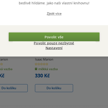
bedlivě hlídáme. Jako naši vlastní knihovnu!
Zjistit více
Povolit vše
Povolit pouze nezbytné
 Bodies
Burning World (The
Nastavení
Warm Bodies Series)
Marion
Isaac Marion
0.0
z
á vazba
měkká vazba
5
k
hvězdiček
Kč
330 Kč
Do košíku
Do košíku