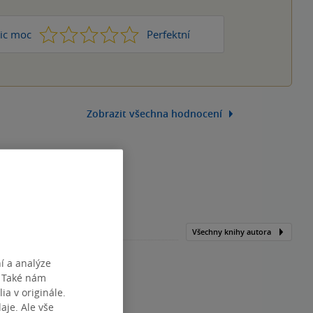
1
2
3
4
5
ic moc
Perfektní
Zobrazit všechna hodnocení
Všechny knihy autora
í a analýze
. Také nám
ia v originále.
je. Ale vše