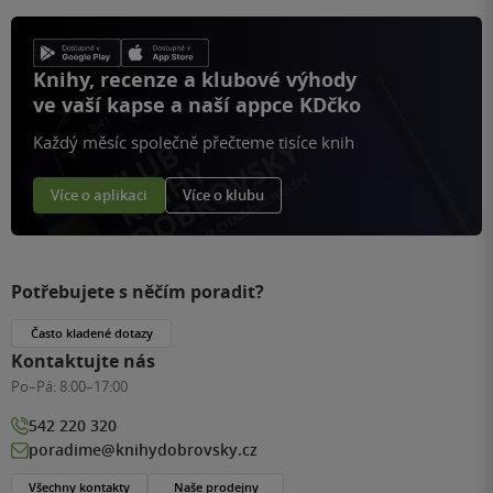
Knihy, recenze a klubové výhody
ve vaší kapse a naší appce KDčko
Každý měsíc společně přečteme tisíce knih
Více o aplikaci
Více o klubu
Potřebujete s něčím poradit?
Často kladené dotazy
Kontaktujte nás
Po–Pá:
8:00–17:00
542 220 320
poradime@knihydobrovsky.cz
Všechny kontakty
Naše prodejny