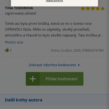
Nastavení
TINA TODOROVA
registrovaný uživatel
Tohle asi byla první knížka, která se mi v tomto roce
OPRAVDU líbila. Mělo to zápletky, skvělý prostředí,
atmosféru a hlavně to bylo skvěle napsaný. Tato knížka je
napsaná vlastně z pohledu 6 lidí. A to mi hodně pomáhalo
Přečíst
více
abych tu knížku pořád četla. Knížku určitě doporučuji
0
Kniha, CooBoo, 2026, 9788026741961
protože jsem ji přečetla hned. 5⭐️
Zobrazit všechna hodnocení
Přidat hodnocení
Další knihy autora