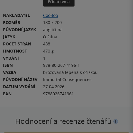
Přidat téma
NAKLADATEL
CooBoo
ROZMĚR
130 x 200
PŮVODNÍ JAZYK
angličtina
JAZYK
čeština
POČET STRAN
488
HMOTNOST
470 g
VYDÁNÍ
1
ISBN
978-80-267-4196-1
VAZBA
brožovaná lepená s ořízkou
PŮVODNÍ NÁZEV
Immortal Consequences
DATUM VYDÁNÍ
27.04.2026
EAN
9788026741961
Hodnocení a recenze čtenářů