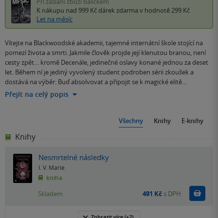
Při zaslání zboží balíčkem
K nákupu nad 999 Kč
dárek zdarma
v hodnotě 299 Kč
Let na měsíc
Vítejte na Blackwoodské akademii, tajemné internátní škole stojící na
pomezí života a smrti. Jakmile člověk projde její klenutou branou, není
cesty zpět… kromě Decenále, jedinečné oslavy konané jednou za deset
let. Během ní je jediný vyvolený student podroben sérii zkoušek a
dostává na výběr: Buď absolvovat a připojit se k magické elitě…
Přejít na celý popis
Všechny
Knihy
E-knihy
Knihy
Nesmrtelné následky
I. V. Marie
kniha
Do k
Skladem
491 Kč
s DPH
Zobrazit
více
(+2)