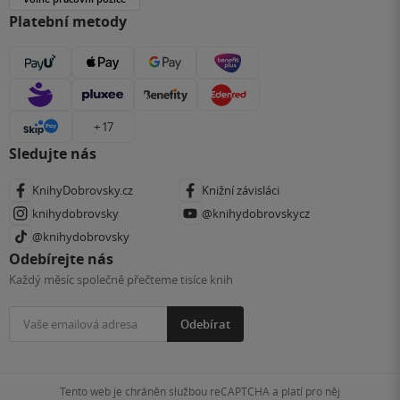
Platební metody
+ 17
Sledujte nás
KnihyDobrovsky.cz
Knižní závisláci
knihydobrovsky
@knihydobrovskycz
@knihydobrovsky
Odebírejte nás
Každý měsíc společně přečteme tisíce knih
Odebírat
Tento web je chráněn službou reCAPTCHA a platí pro něj