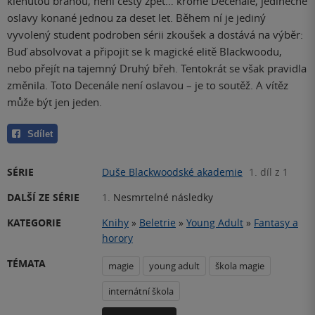
klenutou branou, není cesty zpět… kromě Decenále, jedinečné
oslavy konané jednou za deset let. Během ní je jediný
vyvolený student podroben sérii zkoušek a dostává na výběr:
Buď absolvovat a připojit se k magické elitě Blackwoodu,
nebo přejít na tajemný Druhý břeh. Tentokrát se však pravidla
změnila. Toto Decenále není oslavou – je to soutěž. A vítěz
může být jen jeden.
Sdílet
SÉRIE
Duše Blackwoodské akademie
1. díl z 1
DALŠÍ ZE SÉRIE
1.
Nesmrtelné následky
KATEGORIE
Knihy
»
Beletrie
»
Young Adult
»
Fantasy a
horory
TÉMATA
magie
young adult
škola magie
internátní škola