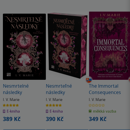
Nesmrtelné
Nesmrteľné
The Immortal
následky
následky
Consequences
I. V. Marie
I. V. Marie
I. V. Marie
5.0
5.0
0.0
z
z
z
E-kniha
E-kniha
měkká vazba
5
5
5
hvězdiček
hvězdiček
hvězdiček
389 Kč
390 Kč
349 Kč