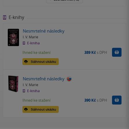
E-knihy
Nesmrtelné následky
I. V. Marie
E-kniha
Koupit
Ihned ke stažení
389 Kč
s DPH
Stáhnout ukázku
Nesmrteľné následky
I. V. Marie
E-kniha
Koupit
Ihned ke stažení
390 Kč
s DPH
Stáhnout ukázku