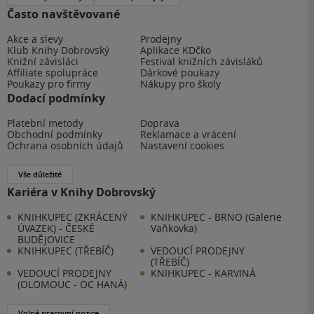
Často navštěvované
Akce a slevy
Prodejny
Klub Knihy Dobrovský
Aplikace KDčko
Knižní závisláci
Festival knižních závisláků
Affiliate spolupráce
Dárkové poukazy
Poukazy pro firmy
Nákupy pro školy
Dodací podmínky
Platební metody
Doprava
Obchodní podmínky
Reklamace a vrácení
Ochrana osobních údajů
Nastavení cookies
Vše důležité
Kariéra v Knihy Dobrovský
KNIHKUPEC (ZKRÁCENÝ
KNIHKUPEC - BRNO (Galerie
ÚVAZEK) - ČESKÉ
Vaňkovka)
BUDĚJOVICE
KNIHKUPEC (TŘEBÍČ)
VEDOUCÍ PRODEJNY
(TŘEBÍČ)
VEDOUCÍ PRODEJNY
KNIHKUPEC - KARVINÁ
(OLOMOUC - OC HANÁ)
Volné pracovní pozice