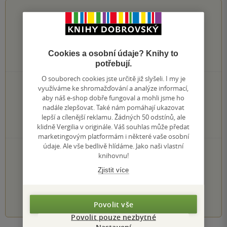
5.0
z
5
Cookies a osobní údaje? Knihy to
2
hodnocení čtenářů
potřebují.
O souborech cookies jste určitě již slyšeli. I my je
2×
5 hvězdiček
využíváme ke shromažďování a analýze informací,
0×
4 hvězdičky
aby náš e-shop dobře fungoval a mohli jsme ho
0×
3 hvězdičky
nadále zlepšovat. Také nám pomáhají ukazovat
0×
lepší a cílenější reklamu. Žádných 50 odstínů, ale
2 hvězdičky
0×
klidně Vergilia v originále. Váš souhlas může předat
1 hvezdička
marketingovým platformám i některé vaše osobní
údaje. Ale vše bedlivě hlídáme. Jako naši vlastní
PŘIDEJTE SVÉ HODNOCENÍ KNIHY
knihovnu!
Hodnocení našich knihkupců: 0.0 z 5
Zjistit více
1
2
3
4
5
Povolit vše
Povolit pouze nezbytné