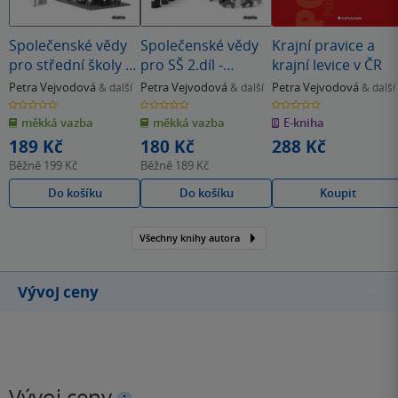
Společenské vědy
Společenské vědy
Krajní pravice a
pro střední školy 2.
pro SŠ 2.díl -
krajní levice v ČR
díl
Pracovní sešit
Petra Vejvodová
Petra Vejvodová
Petra Vejvodová
& další
& další
& další
0.0
0.0
0.0
z
z
z
měkká vazba
měkká vazba
E-kniha
5
5
5
hvězdiček
hvězdiček
hvězdiček
189 Kč
180 Kč
288 Kč
Běžně
199 Kč
Běžně
189 Kč
Do košíku
Do košíku
Koupit
Všechny knihy autora
Vývoj ceny
Vývoj ceny