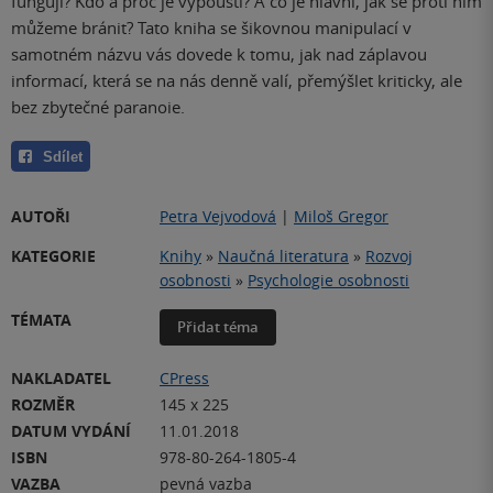
fungují? Kdo a proč je vypouští? A co je hlavní, jak se proti nim
můžeme bránit? Tato kniha se šikovnou manipulací v
samotném názvu vás dovede k tomu, jak nad záplavou
informací, která se na nás denně valí, přemýšlet kriticky, ale
bez zbytečné paranoie.
Sdílet
AUTOŘI
Petra Vejvodová
|
Miloš Gregor
KATEGORIE
Knihy
»
Naučná literatura
»
Rozvoj
osobnosti
»
Psychologie osobnosti
TÉMATA
Přidat téma
NAKLADATEL
CPress
ROZMĚR
145 x 225
DATUM VYDÁNÍ
11.01.2018
ISBN
978-80-264-1805-4
VAZBA
pevná vazba