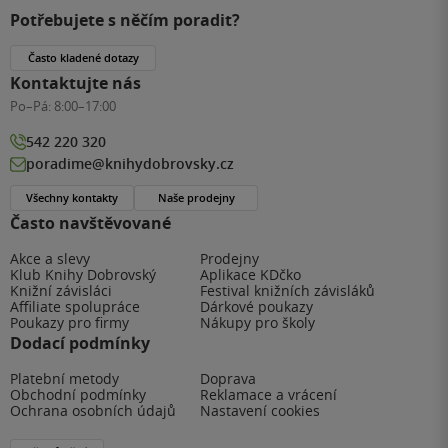
Potřebujete s něčím poradit?
Často kladené dotazy
Kontaktujte nás
Po–Pá:
8:00–17:00
542 220 320
poradime@knihydobrovsky.cz
Všechny kontakty
Naše prodejny
Často navštěvované
Akce a slevy
Prodejny
Klub Knihy Dobrovský
Aplikace KDčko
Knižní závisláci
Festival knižních závisláků
Affiliate spolupráce
Dárkové poukazy
Poukazy pro firmy
Nákupy pro školy
Dodací podmínky
Platební metody
Doprava
Obchodní podmínky
Reklamace a vrácení
Ochrana osobních údajů
Nastavení cookies