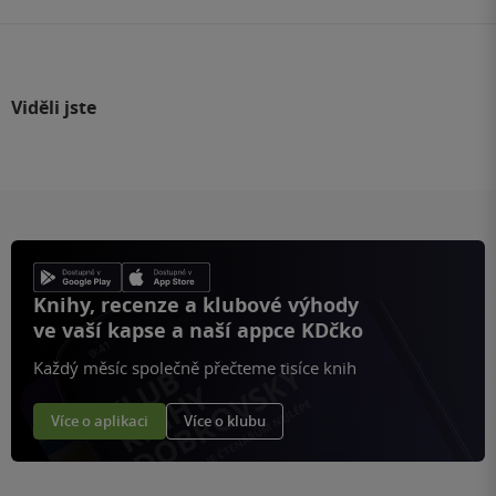
Viděli jste
Knihy, recenze a klubové výhody
ve vaší kapse a naší appce KDčko
Každý měsíc společně přečteme tisíce knih
Více o aplikaci
Více o klubu