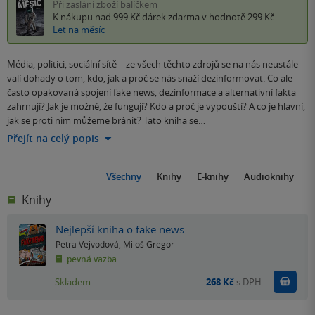
Při zaslání zboží balíčkem
K nákupu nad 999 Kč
dárek zdarma
v hodnotě 299 Kč
Let na měsíc
Média, politici, sociální sítě – ze všech těchto zdrojů se na nás neustále
valí dohady o tom, kdo, jak a proč se nás snaží dezinformovat. Co ale
často opakovaná spojení fake news, dezinformace a alternativní fakta
zahrnují? Jak je možné, že fungují? Kdo a proč je vypouští? A co je hlavní,
jak se proti nim můžeme bránit? Tato kniha se…
Přejít na celý popis
Všechny
Knihy
E-knihy
Audioknihy
Knihy
Nejlepší kniha o fake news
Petra Vejvodová
,
Miloš Gregor
pevná vazba
Do k
Skladem
268 Kč
s DPH