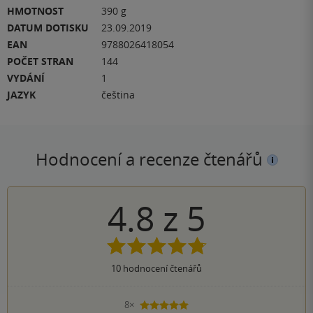
HMOTNOST
390 g
DATUM DOTISKU
23.09.2019
EAN
9788026418054
POČET STRAN
144
VYDÁNÍ
1
JAZYK
čeština
Hodnocení a recenze čtenářů
4.8
z
5
10
hodnocení čtenářů
8×
5 hvězdiček