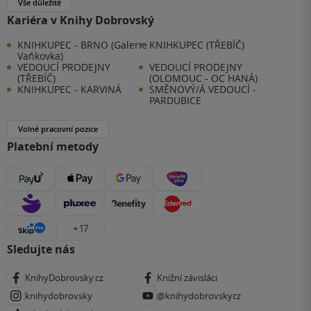
Vše důležité
Kariéra v Knihy Dobrovský
KNIHKUPEC - BRNO (Galerie
KNIHKUPEC (TŘEBÍČ)
Vaňkovka)
VEDOUCÍ PRODEJNY
VEDOUCÍ PRODEJNY
(TŘEBÍČ)
(OLOMOUC - OC HANÁ)
KNIHKUPEC - KARVINÁ
SMĚNOVÝ/Á VEDOUCÍ -
PARDUBICE
Volné pracovní pozice
Platební metody
+ 17
Sledujte nás
KnihyDobrovsky.cz
Knižní závisláci
knihydobrovsky
@knihydobrovskycz