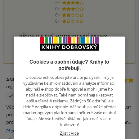
2×
4 hvězdičky
0×
3 hvězdičky
0×
2 hvězdičky
0×
1 hvezdička
PŘIDEJTE SVÉ HODNOCENÍ KNIHY
1
2
3
4
5
Cookies a osobní údaje? Knihy to
potřebují.
O souborech cookies jste určitě již slyšeli. I my je
ANNA KRZYSTKOVÁ
využíváme ke shromažďování a analýze informací,
registrovaný uživatel
aby náš e-shop dobře fungoval a mohli jsme ho
nadále zlepšovat. Také nám pomáhají ukazovat
Zakoupil produkt
lepší a cílenější reklamu. Žádných 50 odstínů, ale
klidně Vergilia v originále. Váš souhlas může předat
Výborná kniha, seriozně psaná, snaží se nestranně varovat
marketingovým platformám i některé vaše osobní
před manipulacemi a lživými zprávami ve virtuálním
údaje. Ale vše bedlivě hlídáme. Jako naši vlastní
prostoru. Díky tomu, že je méně emotivní a více nestranná,
knihovnu!
je čtenářšky trochu těžší než ony falešné zprávy, které
Přečíst
více
Zjistit více
demaskuje. Je to vlastně "zábavná" učebnice- takže