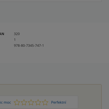
RAN
320
1
978-80-7345-747-1
1
2
3
4
5
ic moc
Perfektní