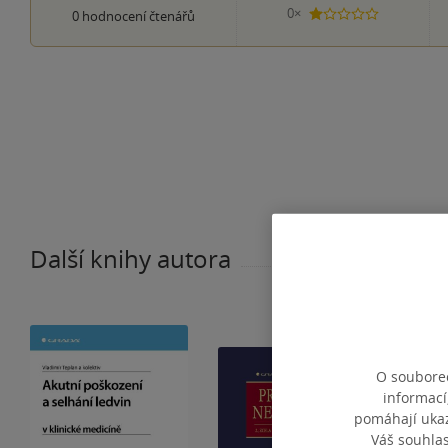
0×
0
hodnocení čtenářů
1 hvezdička
Další knihy autora
O souborec
informací
pomáhají ukazo
Váš souhla