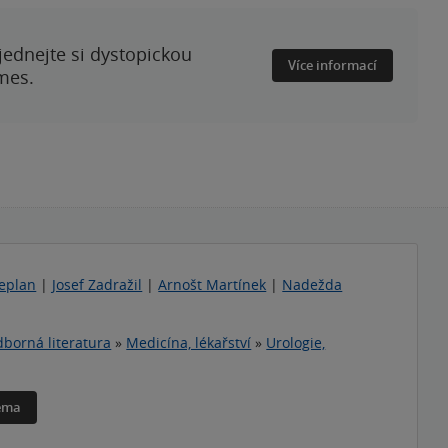
ednejte si dystopickou
Více informací
mes.
Teplan
|
Josef Zadražil
|
Arnošt Martínek
|
Nadežda
borná literatura
»
Medicína, lékařství
»
Urologie,
téma