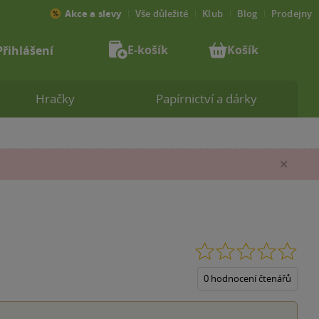
Akce a slevy
Vše důležité
Klub
Blog
Prodejny
E-košík
Košík
Přihlášení
Hračky
Papírnictví a dárky
Zav
0.0
z
5
0 hodnocení čtenářů
hvěz