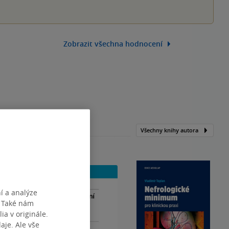
Zobrazit všechna hodnocení
Všechny knihy autora
í a analýze
. Také nám
ia v originále.
je. Ale vše