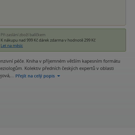
Při zaslání zboží balíčkem
K nákupu nad 999 Kč
dárek zdarma
v hodnotě 299 Kč
Let na měsíc
tenzivní péče. Kniha v příjemném větším kapesním formátu
teziologům. Kolektiv předních českých expertů v oblasti
ejová,…
Přejít na celý popis