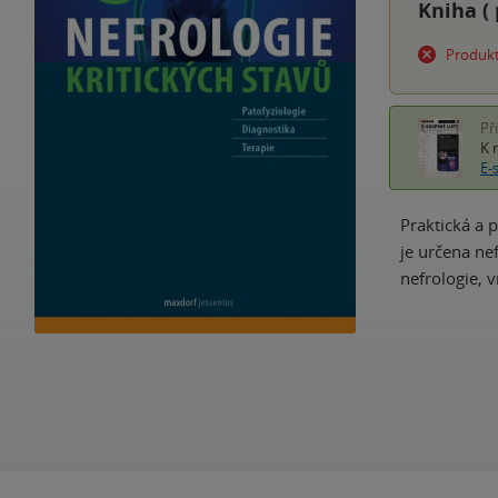
Kniha (
Produkt
Př
K 
E-
Praktická a 
je určena ne
nefrologie, 