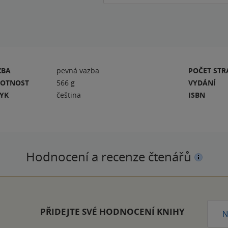
ZBA
pevná vazba
POČET ST
OTNOST
566 g
VYDÁNÍ
ZYK
čeština
ISBN
Hodnocení a recenze čtenářů
PŘIDEJTE SVÉ HODNOCENÍ KNIHY
N