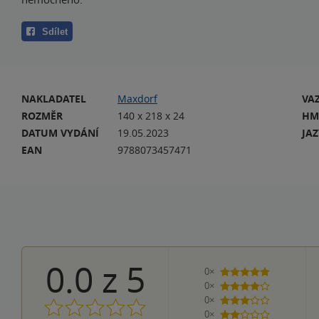
Sdílet
NAKLADATEL
Maxdorf
VA
ROZMĚR
140 x 218 x 24
HM
DATUM VYDÁNÍ
19.05.2023
JA
EAN
9788073457471
0.0
z
5
0×
5 hvězdiček
0×
4 hvězdičky
0×
3 hvězdičky
0×
2 hvězdičky