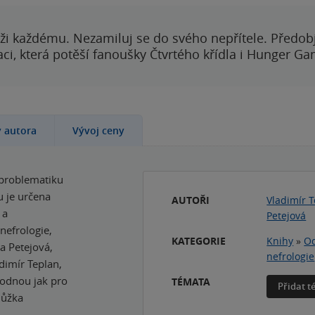
ži každému. Nezamiluj se do svého nepřítele. Předobj
i, která potěší fanoušky Čtvrtého křídla i Hunger Ga
y autora
Vývoj ceny
 problematiku
 je určena
AUTOŘI
Vladimír 
 a
Petejová
nefrologie,
KATEGORIE
Knihy
»
Od
a Petejová,
nefrologie
adimír Teplan,
hodnou jak pro
TÉMATA
Přidat 
lůžka