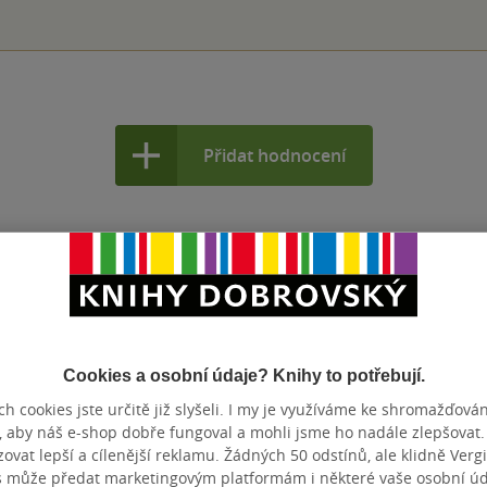
Přidat hodnocení
Cookies a osobní údaje? Knihy to potřebují.
h cookies jste určitě již slyšeli. I my je využíváme ke shromažďován
, aby náš e-shop dobře fungoval a mohli jsme ho nadále zlepšovat
vat lepší a cílenější reklamu. Žádných 50 odstínů, ale klidně Vergil
s může předat marketingovým platformám i některé vaše osobní úda