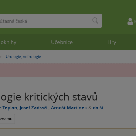
ioknihy
Učebnice
Hry
Urologie, nefrologie
»
ogie kritických stavů
r Teplan
,
Josef Zadražil
,
Arnošt Martínek
&
další
seznamu