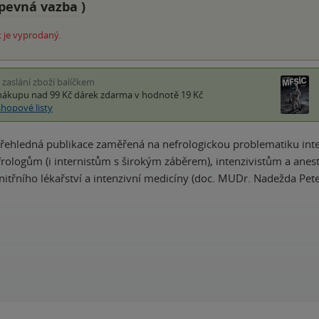
pevná vazba
)
 je vyprodaný.
i zaslání zboží balíčkem
nákupu nad 99 Kč
dárek zdarma
v hodnotě 19 Kč
shopové listy
přehledná publikace zaměřená na nefrologickou problematiku in
frologům (i internistům s širokým záběrem), intenzivistům a anes
vnitřního lékařství a intenzivní medicíny (doc. MUDr. Nadežda Pet