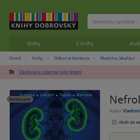
Vyhledávání
Knihy
E-knihy
Aud
Nacházíte
Domů
Knihy
Odborná literatura
Medicína, lékařství
»
»
»
se
zde:
Zásilkovna zdarma celý týden!
Nefrol
Nedostupné
Autor
Vladimí
Uložit do 