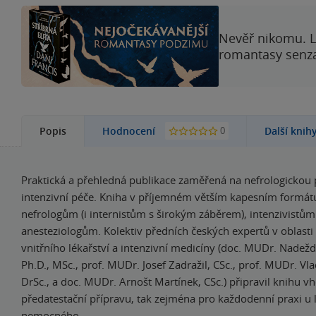
Nevěř nikomu. L
romantasy senzac
0
Popis
Hodnocení
Další knih
Praktická a přehledná publikace zaměřená na nefrologickou
intenzivní péče. Kniha v příjemném větším kapesním formátu
nefrologům (i internistům s širokým záběrem), intenzivistům
anesteziologům. Kolektiv předních českých expertů v oblasti 
vnitřního lékařství a intenzivní medicíny (doc. MUDr. Nadežd
Ph.D., MSc., prof. MUDr. Josef Zadražil, CSc., prof. MUDr. Vl
DrSc., a doc. MUDr. Arnošt Martínek, CSc.) připravil knihu v
předatestační přípravu, tak zejména pro každodenní praxi u 
nemocného.