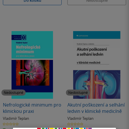
Do košíku
Nedostupné
Nedostupné
Nedostupné
Nefrologické minimum pro
Akutní poškození a selhání
klinickou praxi
ledvin v klinické medicíně
Vladimír Teplan
Vladimír Teplan
0.0
0.0
z
z