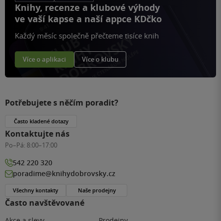
Knihy, recenze a klubové výhody
ve vaší kapse a naší appce KDčko
Každý měsíc společně přečteme tisíce knih
Více o aplikaci
Více o klubu
Potřebujete s něčím poradit?
Často kladené dotazy
Kontaktujte nás
Po–Pá:
8:00–17:00
542 220 320
poradime@knihydobrovsky.cz
Všechny kontakty
Naše prodejny
Často navštěvované
Akce a slevy
Prodejny