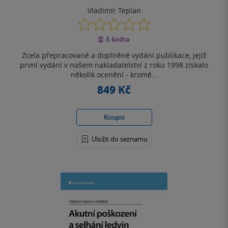
Vladimír Teplan
0.0
z
E-kniha
5
hvězdiček
Zcela přepracované a doplněné vydání publikace, jejíž
první vydání v našem nakladatelství z roku 1998 získalo
několik ocenění - kromě...
849 Kč
Koupit
Uložit do seznamu