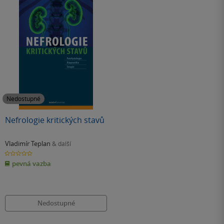
Nedostupné
Nefrologie kritických stavů
Vladimír Teplan
& další
0.0
z
pevná vazba
5
hvězdiček
Nedostupné