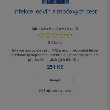
Infekce ledvin a močových cest
Miroslava Horáčková
& další
0.0
z
E-kniha
5
hvězdiček
Infekce močových cest (IMC) a jejich racionální léčba
představují nejčastější léčebně diagnostický problém
především praktických lékařů a...
251 Kč
Koupit
Uložit do seznamu