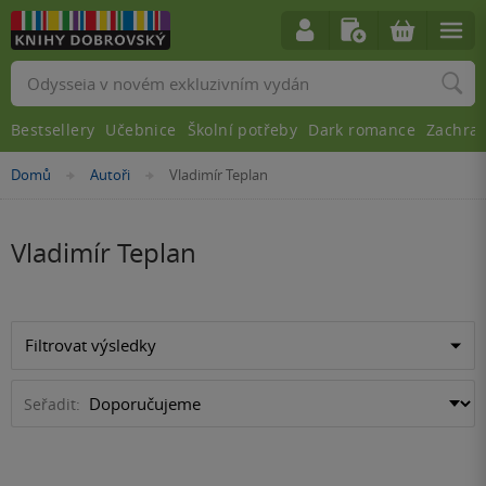
Vyhledávání
Bestsellery
Učebnice
Školní potřeby
Dark romance
Zachra
Nacházíte
Domů
Autoři
Vladimír Teplan
»
»
se
zde:
Vladimír Teplan
Filtrovat výsledky
Seřadit: