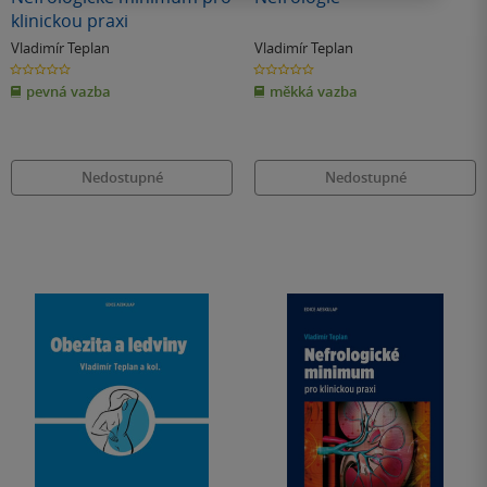
klinickou praxi
Vladimír Teplan
Vladimír Teplan
0.0
0.0
z
z
pevná vazba
měkká vazba
5
5
hvězdiček
hvězdiček
Nedostupné
Nedostupné