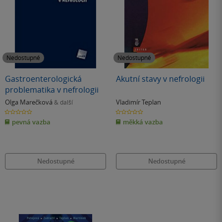
Nedostupné
Nedostupné
Gastroenterologická
Akutní stavy v nefrologii
problematika v nefrologii
Olga Marečková
Vladimír Teplan
& další
0.0
0.0
z
z
pevná vazba
měkká vazba
5
5
hvězdiček
hvězdiček
Nedostupné
Nedostupné