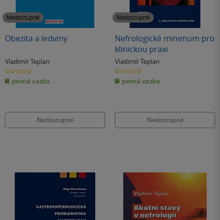
Nedostupné
Nedostupné
Obezita a ledviny
Nefrologické minimum pro
klinickou praxi
Vladimír Teplan
Vladimír Teplan
0.0
0.0
z
z
pevná vazba
pevná vazba
5
5
hvězdiček
hvězdiček
Nedostupné
Nedostupné