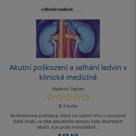
Akutní poškození a selhání ledvin v
klinické medicíně
Vladimír Teplan
0.0
z
E-kniha
5
hvězdiček
Multioborová publikace, která na našem trhu v současné
době chybí, se týká aktuálního tématu řady lékařských
oborů, a je proto mimořádně...