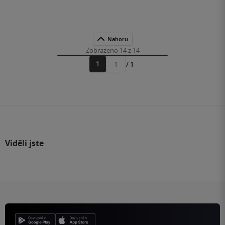
Nahoru
Zobrazeno 14 z 14
1
/ 1
Přejít
na
stránku
Viděli jste