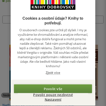
pevná vazba
pevná vazba
5
5
hvězdiček
hvězdiček
Cookies a osobní údaje? Knihy to
Nedostupné
Nedostupné
potřebují.
O souborech cookies jste určitě již slyšeli. I my je
využíváme ke shromažďování a analýze informací,
aby náš e-shop dobře fungoval a mohli jsme ho
nadále zlepšovat. Také nám pomáhají ukazovat
lepší a cílenější reklamu. Žádných 50 odstínů, ale
klidně Vergilia v originále. Váš souhlas může předat
marketingovým platformám i některé vaše osobní
údaje. Ale vše bedlivě hlídáme. Jako naši vlastní
knihovnu!
Zjistit více
Povolit vše
Povolit pouze nezbytné
Nedostupné
Nedostupné
Nastavení
Nefrologické minimum pro
Nefrologie