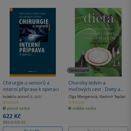
Nedostupné
Chirurgie u seniorů a
Choroby ledvin a
interní příprava k operaci
močových cest - Diety a
rady lékaře
kolektiv autorů
Olga Mengerová
,
Vladimír Teplan
& další
0.0
0.0
z
z
pevná vazba
měkká vazba
5
5
hvězdiček
hvězdiček
622 Kč
Běžně
695 Kč