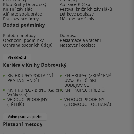
Klub Knihy Dobrovský
Aplikace KDčko
Knižní závisláci
Festival knižních závisláků
Affiliate spolupráce
Dárkové poukazy
Poukazy pro firmy
Nákupy pro školy
Dodací podmínky
Platební metody
Doprava
Obchodní podmínky
Reklamace a vrácení
Ochrana osobních údajů
Nastavení cookies
Vše důležité
Kariéra v Knihy Dobrovský
KNIHKUPEC/POKLADNÍ -
KNIHKUPEC (ZKRÁCENÝ
PRAHA 5, ANDĚL
ÚVAZEK) - ČESKÉ
BUDĚJOVICE
KNIHKUPEC - BRNO (Galerie
KNIHKUPEC (TŘEBÍČ)
Vaňkovka)
VEDOUCÍ PRODEJNY
VEDOUCÍ PRODEJNY
(TŘEBÍČ)
(OLOMOUC - OC HANÁ)
Volné pracovní pozice
Platební metody