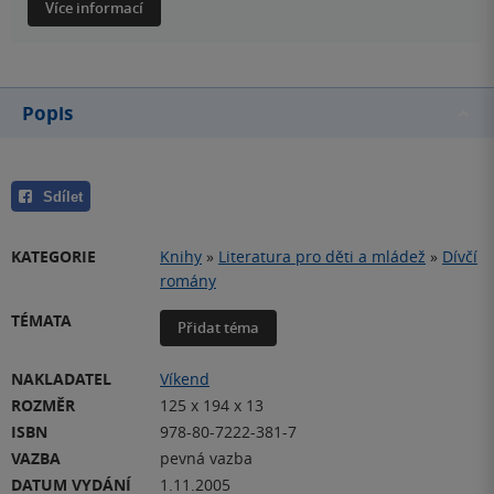
Více informací
Popis
Sdílet
KATEGORIE
Knihy
»
Literatura pro děti a mládež
»
Dívčí
romány
TÉMATA
Přidat téma
NAKLADATEL
Víkend
ROZMĚR
125 x 194 x 13
ISBN
978-80-7222-381-7
VAZBA
pevná vazba
DATUM VYDÁNÍ
1.11.2005