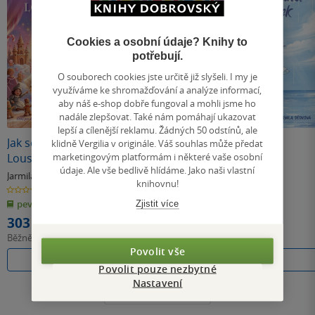
Cookies a osobní údaje? Knihy to
potřebují.
O souborech cookies jste určitě již slyšeli. I my je
využíváme ke shromažďování a analýze informací,
aby náš e-shop dobře fungoval a mohli jsme ho
nadále zlepšovat. Také nám pomáhají ukazovat
lepší a cílenější reklamu. Žádných 50 odstínů, ale
Jak se louská
Přidej slunci
Přidej slunci
klidně Vergilia v originále. Váš souhlas může předat
marketingovým platformám i některé vaše osobní
Louskáček
paprsek
paprsek
údaje. Ale vše bedlivě hlídáme. Jako naši vlastní
Jarmila Dědková
Jarmila Dědková
Jarmila Dědková
knihovnu!
0.0
5.0
5.0
z
z
z
pevná vazba
pevná vazba
E-kniha
Zjistit více
5
5
5
hvězdiček
hvězdiček
hvězdiček
303 Kč
312 Kč
279 Kč
Běžně
339 Kč
Běžně
349 Kč
Povolit vše
Do košíku
Do košíku
Koupit
Povolit pouze nezbytné
Nastavení
Všechny knihy autora