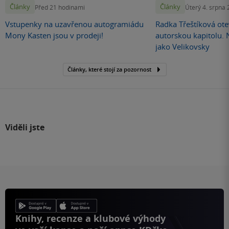
Články
Články
Před 21 hodinami
Úterý 4. srpna
Vstupenky na uzavřenou autogramiádu
Radka Třeštíková otev
Mony Kasten jsou v prodeji!
autorskou kapitolu.
jako Velikovsky
Články, které stojí za pozornost
Viděli jste
Knihy, recenze a klubové výhody