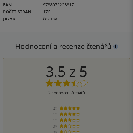
EAN
9788072223817
POČET STRAN
176
JAZYK
čeština
Hodnocení a recenze čtenářů
3.5
z
5
2
hodnocení čtenářů
0×
5 hvězdiček
1×
4 hvězdičky
1×
3 hvězdičky
0×
2 hvězdičky
0×
1 hvezdička