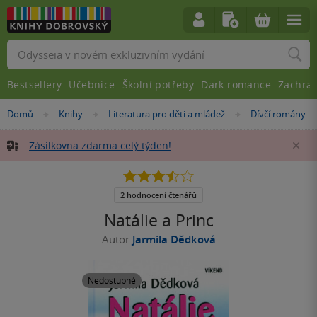
Vyhledávání
Bestsellery
Učebnice
Školní potřeby
Dark romance
Zachra
Nacházíte
Domů
Knihy
Literatura pro děti a mládež
Dívčí romány
»
»
»
se
zde:
Zásilkovna zdarma celý týden!
Za
3.5
z
5
2 hodnocení čtenářů
hvězdiček
Natálie a Princ
Autor
Jarmila Dědková
Nedostupné