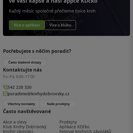
ve vaší kapse a naší appce KDčko
Každý měsíc společně přečteme tisíce knih
Více o aplikaci
Více o klubu
Potřebujete s něčím poradit?
Často kladené dotazy
Kontaktujte nás
Po–Pá:
8:00–17:00
542 220 320
poradime@knihydobrovsky.cz
Všechny kontakty
Naše prodejny
Často navštěvované
Akce a slevy
Prodejny
Klub Knihy Dobrovský
Aplikace KDčko
Knižní závisláci
Festival knižních závisláků