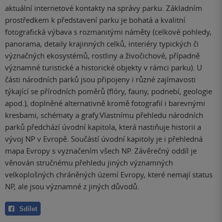
aktuální internetové kontakty na správy parku. Základním
prostředkem k představení parku je bohatá a kvalitní
fotografická výbava s rozmanitými náměty (celkové pohledy,
panorama, detaily krajinných celků, interiéry typických či
význačných ekosystémů, rostliny a živočichové, případně
významné turistické a historické objekty v rámci parku). U
části národních parků jsou připojeny i různé zajímavosti
týkající se přírodních poměrů (flóry, fauny, podnebí, geologie
apod.), doplněné alternativně kromě fotografií i barevnými
kresbami, schématy a grafy.Vlastnímu přehledu národních
parků předchází úvodní kapitola, která nastiňuje historii a
vývoj NP v Evropě. Součástí úvodní kapitoly je i přehledná
mapa Evropy s vyznačením všech NP. Závěrečný oddíl je
věnován stručnému přehledu jiných významných
velkoplošných chráněných území Evropy, které nemají status
NP, ale jsou významné z jiných důvodů.
Sdílet