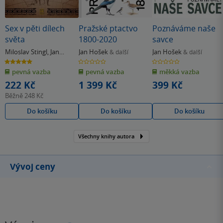
Sex v pěti dílech
Pražské ptactvo
Poznáváme naše
světa
1800-2020
savce
Miloslav Stingl
,
Jan
Jan Hošek
Jan Hošek
& další
& další
Hošek
5.0
0.0
0.0
z
z
z
pevná vazba
pevná vazba
měkká vazba
5
5
5
hvězdiček
hvězdiček
hvězdiček
222 Kč
1 399 Kč
399 Kč
Běžně
248 Kč
Do košíku
Do košíku
Do košíku
Všechny knihy autora
Vývoj ceny