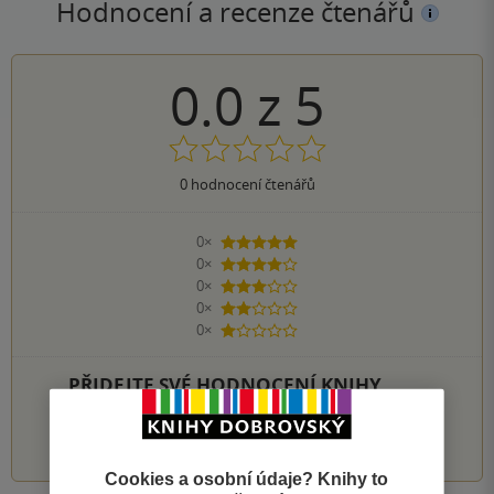
Hodnocení a recenze čtenářů
0.0
z
5
0
hodnocení čtenářů
0×
5 hvězdiček
0×
4 hvězdičky
0×
3 hvězdičky
0×
2 hvězdičky
0×
1 hvezdička
PŘIDEJTE SVÉ HODNOCENÍ KNIHY
1
2
3
4
5
Cookies a osobní údaje? Knihy to