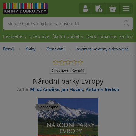
Vyhledávání
Bestsellery
Učebnice
Školní potřeby
Dark romance
Zachra
Nacházíte
Domů
Knihy
Cestování
Inspirace na cesty a dovolené
»
»
»
se
zde:
0.0
z
5
0 hodnocení čtenářů
hvězdiček
Národní parky Evropy
Autor
Miloš Anděra
,
Jan Hošek
,
Antonín Bielich
Nedostupné