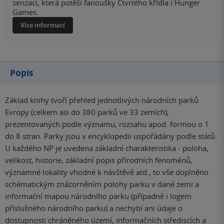
senzaci, která potěší fanoušky Čtvrtého křídla i Hunger
Games.
Více informací
Popis
Základ knihy tvoří přehled jednotlivých národních parků
Evropy (celkem asi do 380 parků ve 33 zemích),
prezentovaných podle významu, rozsahu apod. formou o 1
do 8 stran. Parky jsou v encyklopedii uspořádány podle států.
U každého NP je uvedena základní charakteristika - poloha,
velikost, historie, základní popis přírodních fenoménů,
významné lokality vhodné k návštěvě atd., to vše doplněno
schématickým znázorněním polohy parku v dané zemi a
informační mapou národního parku (případně i logem
příslušného národního parku) a nechybí ani údaje o
dostupnosti chráněného území, informačních střediscích a