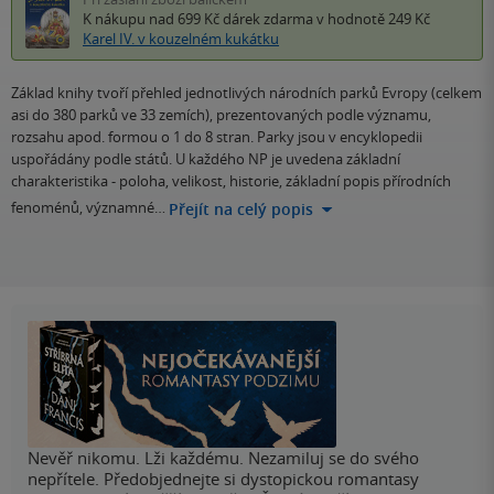
K nákupu nad 699 Kč
dárek zdarma
v hodnotě 249 Kč
Karel IV. v kouzelném kukátku
Základ knihy tvoří přehled jednotlivých národních parků Evropy (celkem
asi do 380 parků ve 33 zemích), prezentovaných podle významu,
rozsahu apod. formou o 1 do 8 stran. Parky jsou v encyklopedii
uspořádány podle států. U každého NP je uvedena základní
charakteristika - poloha, velikost, historie, základní popis přírodních
fenoménů, významné…
Přejít na celý popis
Nevěř nikomu. Lži každému. Nezamiluj se do svého
nepřítele. Předobjednejte si dystopickou romantasy