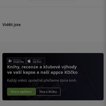
Viděli jste
Knihy, recenze a klubové výhody
ve vaší kapse a naší appce KDčko
Každý měsíc společně přečteme tisíce knih
Více o aplikaci
Více o klubu