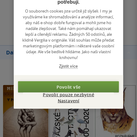
potřebují.
Zobrazit všechna hodnocení
O souborech cookies jste určitě již slyšeli. I my je
využíváme ke shromažďování a analýze informací,
aby náš e-shop dobře fungoval a mohli jsme ho
Přidat hodnocení
nadále zlepšovat. Také nám pomáhají ukazovat
lepší a cílenější reklamu. Žádných 50 odstínů, ale
klidně Vergilia v originále. Váš souhlas může předat
marketingovým platformám i některé vaše osobní
údaje. Ale vše bedlivě hlídáme. Jako naši vlastní
Další knihy autora
knihovnu!
Zjistit více
Povolit vše
Povolit pouze nezbytné
Nastavení