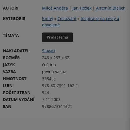
AUTOŘI
Miloš Anděra
|
Jan Hošek
|
Antonín Bielich
KATEGORIE
Knihy
»
Cestování
»
Inspirace na cesty a
dovolené
TÉMATA
Přidat téma
NAKLADATEL
Slovart
ROZMĚR
246 x 287 x 62
JAZYK
čeština
VAZBA
pevná vazba
HMOTNOST
3934 g
ISBN
978-80-7391-162-1
POČET STRAN
944
DATUM VYDÁNÍ
7.11.2008
EAN
9788073911621