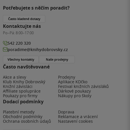
Potřebujete s něčím poradit?
Často kladené dotazy
Kontaktujte nás
Po–Pá:
8:00–17:00
542 220 320
poradime@knihydobrovsky.cz
Všechny kontakty
Naše prodejny
Často navštěvované
Akce a slevy
Prodejny
Klub Knihy Dobrovský
Aplikace KDčko
Knižní závisláci
Festival knižních závisláků
Affiliate spolupráce
Dárkové poukazy
Poukazy pro firmy
Nákupy pro školy
Dodací podmínky
Platební metody
Doprava
Obchodní podmínky
Reklamace a vrácení
Ochrana osobních údajů
Nastavení cookies