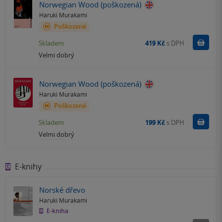
Norwegian Wood (poškozená)
Haruki Murakami
Poškozené
Do k
Skladem
419 Kč
s DPH
Velmi dobrý
Norwegian Wood (poškozená)
Haruki Murakami
Poškozené
Do k
Skladem
199 Kč
s DPH
Velmi dobrý
E-knihy
Norské dřevo
Haruki Murakami
E-kniha