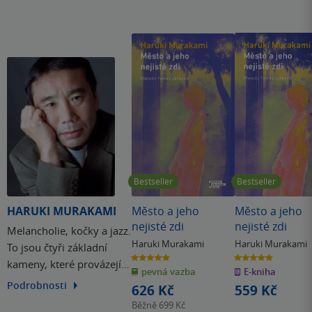
Bestseller
Bestseller
HARUKI MURAKAMI
Město a jeho
Město a jeho
nejisté zdi
nejisté zdi
Melancholie, kočky a jazz.
Haruki Murakami
Haruki Murakami
To jsou čtyři základní
5.0
5.0
kameny, které provázejí
z
z
pevná vazba
E-kniha
5
5
hvězdiček
hvězdiček
tvorbu Haruki
Podrobnosti
626 Kč
559 Kč
Murakamiho. Autor
Běžně
699 Kč