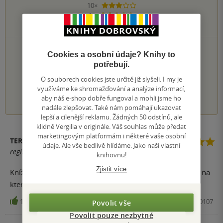
10×
3 hvězdičky
1×
2 hvězdičky
1×
1 hvezdička
PŘIDEJTE SVÉ HODNOCENÍ KNIHY
Cookies a osobní údaje? Knihy to
potřebují.
Hodnocení našich knihkupců: 0.0 z 5
O souborech cookies jste určitě již slyšeli. I my je
využíváme ke shromažďování a analýze informací,
1
2
3
4
5
aby náš e-shop dobře fungoval a mohli jsme ho
nadále zlepšovat. Také nám pomáhají ukazovat
lepší a cílenější reklamu. Žádných 50 odstínů, ale
klidně Vergilia v originále. Váš souhlas může předat
marketingovým platformám i některé vaše osobní
TEREZA
údaje. Ale vše bedlivě hlídáme. Jako naši vlastní
registrovaný uživatel
knihovnu!
Zjistit více
Knížka se mi moc líbila, je to jeden z těch mála příběhů, na
který prostě nezapomenete.
148
Audiokniha, OneHotBook , 2013, 8594169480107
Povolit vše
Povolit pouze nezbytné