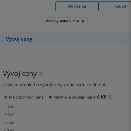
Norského dřeva
Do košíku
Koupit
pootevřel evropským
čtenářům dveře do
Všechny knihy autora
japonské literatury.
Vývoj ceny
Vývoj ceny
Získejte přehled o vývoji ceny za posledních 60 dní.
0 Kč
Maloobchodní cena
Minimální prodejní cena: