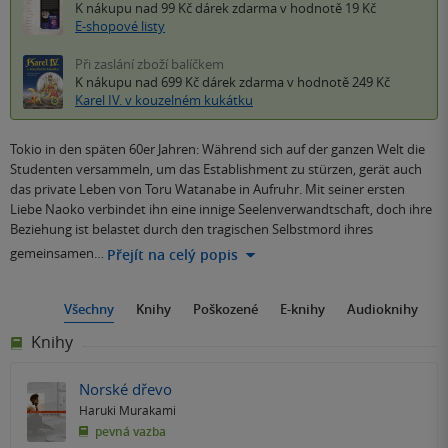
K nákupu nad 99 Kč
dárek zdarma
v hodnotě 19 Kč
E-shopové listy
Při zaslání zboží balíčkem
K nákupu nad 699 Kč
dárek zdarma
v hodnotě 249 Kč
Karel IV. v kouzelném kukátku
Tokio in den späten 60er Jahren: Während sich auf der ganzen Welt die
Studenten versammeln, um das Establishment zu stürzen, gerät auch
das private Leben von Toru Watanabe in Aufruhr. Mit seiner ersten
Liebe Naoko verbindet ihn eine innige Seelenverwandtschaft, doch ihre
Beziehung ist belastet durch den tragischen Selbstmord ihres
gemeinsamen…
Přejít na celý popis
Všechny
Knihy
Poškozené
E-knihy
Audioknihy
Knihy
Norské dřevo
Haruki Murakami
pevná vazba