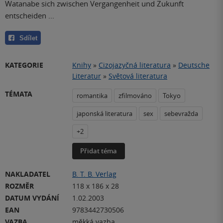
Watanabe sich zwischen Vergangenheit und Zukunft
entscheiden ...
Sdílet
KATEGORIE
Knihy
»
Cizojazyčná literatura
»
Deutsche
Literatur
»
Světová literatura
TÉMATA
romantika
zfilmováno
Tokyo
japonská literatura
sex
sebevražda
+2
Přidat téma
NAKLADATEL
B. T. B. Verlag
ROZMĚR
118 x 186 x 28
DATUM VYDÁNÍ
1.02.2003
EAN
9783442730506
VAZBA
měkká vazba