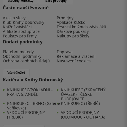
Všechny kontakty
Naše prodejny
Často navštěvované
Akce a slevy
Prodejny
Klub Knihy Dobrovský
Aplikace KDčko
Knižní závisláci
Festival knižních závisláků
Affiliate spolupráce
Dárkové poukazy
Poukazy pro firmy
Nákupy pro školy
Dodací podmínky
Platební metody
Doprava
Obchodní podmínky
Reklamace a vrácení
Ochrana osobních údajů
Nastavení cookies
Vše důležité
Kariéra v Knihy Dobrovský
KNIHKUPEC/POKLADNÍ -
KNIHKUPEC (ZKRÁCENÝ
PRAHA 5, ANDĚL
ÚVAZEK) - ČESKÉ
BUDĚJOVICE
KNIHKUPEC - BRNO (Galerie
KNIHKUPEC (TŘEBÍČ)
Vaňkovka)
VEDOUCÍ PRODEJNY
VEDOUCÍ PRODEJNY
(TŘEBÍČ)
(OLOMOUC - OC HANÁ)