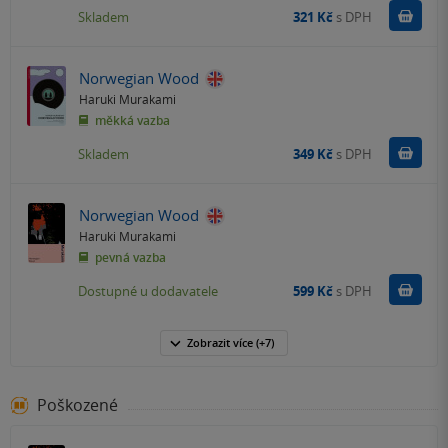
Do k
Skladem
321 Kč
s DPH
Norwegian Wood
Haruki Murakami
měkká vazba
Do k
Skladem
349 Kč
s DPH
Norwegian Wood
Haruki Murakami
pevná vazba
Do k
Dostupné u dodavatele
599 Kč
s DPH
Zobrazit
více
(+7)
Poškozené