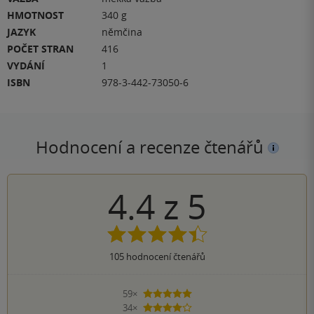
HMOTNOST
340 g
JAZYK
němčina
POČET STRAN
416
VYDÁNÍ
1
ISBN
978-3-442-73050-6
Hodnocení a recenze čtenářů
4.4
z
5
105
hodnocení čtenářů
59×
5 hvězdiček
34×
4 hvězdičky