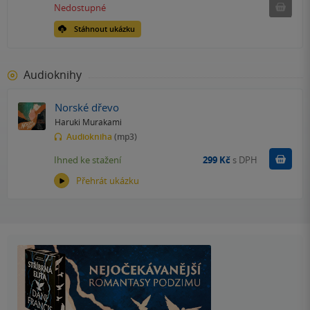
Nedostu
Nedostupné
Stáhnout ukázku
Audioknihy
Norské dřevo
Haruki Murakami
Audiokniha
(mp3)
Koupit
Ihned ke stažení
299 Kč
s DPH
Přehrát ukázku