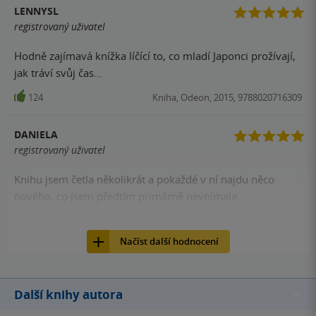
LENNYSL
registrovaný uživatel
Hodně zajímavá knížka líčící to, co mladí Japonci prožívají,
jak tráví svůj čas...
124
Kniha, Odeon, 2015, 9788020716309
DANIELA
registrovaný uživatel
Knihu jsem četla několikrát a pokaždé v ní najdu něco
nového, co jsem předtím primárně nevnímala.
122
Kniha, Odeon, 2015, 9788020716309
Načíst další hodnocení
Další knihy autora