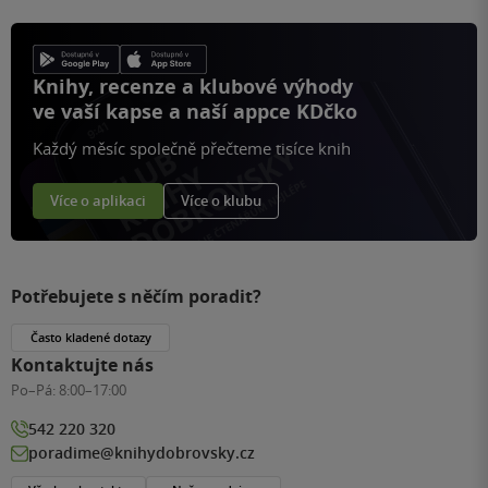
Knihy, recenze a klubové výhody
ve vaší kapse a naší appce KDčko
Každý měsíc společně přečteme tisíce knih
Více o aplikaci
Více o klubu
Potřebujete s něčím poradit?
Často kladené dotazy
Kontaktujte nás
Po–Pá:
8:00–17:00
542 220 320
poradime@knihydobrovsky.cz