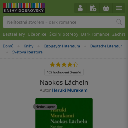
Vyhledávání
Bestsellery
Učebnice
Školní potřeby
Dark romance
Zachra
Nacházíte
Domů
Knihy
Cizojazyčná literatura
Deutsche Literatur
»
»
»
se
Světová literatura
»
zde:
4.4
z
5
105 hodnocení čtenářů
hvězdiček
Naokos Lächeln
Autor
Haruki Murakami
Nedostupné