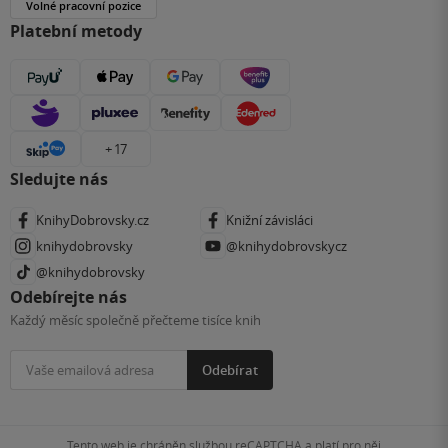
Volné pracovní pozice
Platební metody
+ 17
Sledujte nás
KnihyDobrovsky.cz
Knižní závisláci
knihydobrovsky
@knihydobrovskycz
@knihydobrovsky
Odebírejte nás
Každý měsíc společně přečteme tisíce knih
Odebírat
Tento web je chráněn službou reCAPTCHA a platí pro něj